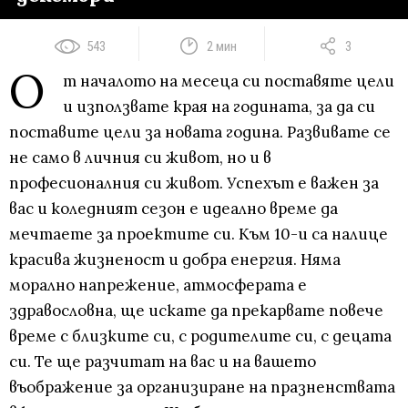
543
2 мин
3
О
т началото на месеца си поставяте цели
и използвате края на годината, за да си
поставите цели за новата година. Развивате се
не само в личния си живот, но и в
професионалния си живот. Успехът е важен за
вас и коледният сезон е идеално време да
мечтаете за проектите си. Към 10-и са налице
красива жизненост и добра енергия. Няма
морално напрежение, атмосферата е
здравословна, ще искате да прекарвате повече
време с близките си, с родителите си, с децата
си. Те ще разчитат на вас и на вашето
въображение за организиране на празненствата