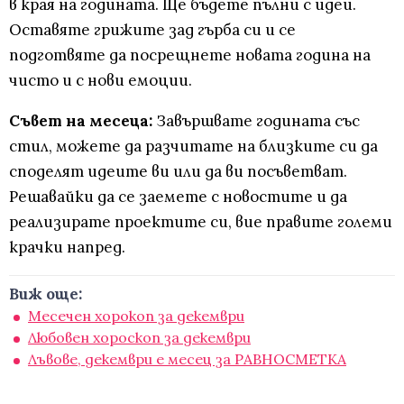
в края на годината. Ще бъдете пълни с идеи.
Оставяте грижите зад гърба си и се
подготвяте да посрещнете новата година на
чисто и с нови емоции.
Съвет на месеца:
Завършвате годината със
стил, можете да разчитате на близките си да
споделят идеите ви или да ви посъветват.
Решавайки да се заемете с новостите и да
реализирате проектите си, вие правите големи
крачки напред.
Виж още:
Месечен хорокоп за декември
Любовен хороскоп за декември
Лъвове, декември е месец за РАВНОСМЕТКА