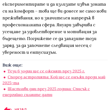
експериментирате и да излизате извън зоната
си на комфорт – това ще ви донесе не само нови
преживявания, но и значителен напредък в
професионалната сфера. Януари завършва с
усещане за удовлетворение и мотивация за
бъдещето. Погрижете се да запазите този
заряд, за да започнете следващия месец с
увереност и ентусиазъм.
Виж още:
Тези 6 зодии ще се оженят през 2025 г.
Според астрогията: Кой ще се омъжи преди май
2025-та
Щастливи дни през 2025 година: Списък с
енергийно силните дати
НАЗАД