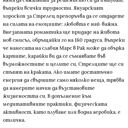
няма да съжаляват за решението си да пътуват,
въпреки всички трудности. Януарският
хороскоп за Стрелец препоръчва да се отдадете
на силата на емоциите: любовта е най-важна.
Внезапната романтика ще придаде на живота
нов смисъл, обръщайки го на 180 градуса. Въпреки
че намесата на слабия Марс в Рак може да обърка
картите, карайки ви да се съмнявате във
възможностите и целите си, Стрелците ще си
стъпят на краката. Ако имате достатъчно
енергия да свършите само няколко неща, трябва
да намерите начин да възстановите
жизнеността си. В допълнение към
медитативните практики, физическата
активност, като плуване или водна аеробика, е
отлична.