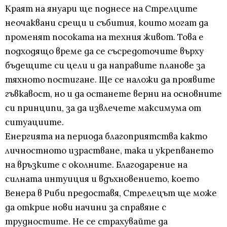
Краят на януари ще поднесе на Стрелците
неочаквани срещи и събития, които могат да
променят посоката на техния живот. Това е
подходящо време да се съсредоточите върху
бъдещите си цели и да направите планове за
тяхното постигане. Ще се наложи да проявите
гъвкавост, но и да останете верни на основните
си принципи, за да извлечете максимума от
ситуациите.
Енергията на периода благоприятства както
личностното израстване, така и укрепването
на връзките с околните. Благодарение на
силната интуиция и вдъхновението, което
Венера в Риби предоставя, Стрелецът ще може
да открие нови начини за справяне с
трудностите. Не се страхувайте да