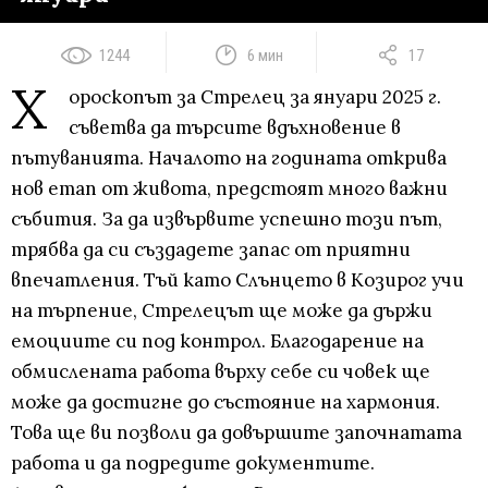
1244
6 мин
17
Х
ороскопът за Стрелец за януари 2025 г.
съветва да търсите вдъхновение в
пътуванията. Началото на годината открива
нов етап от живота, предстоят много важни
събития. За да извървите успешно този път,
трябва да си създадете запас от приятни
впечатления. Тъй като Слънцето в Козирог учи
на търпение, Стрелецът ще може да държи
емоциите си под контрол. Благодарение на
обмислената работа върху себе си човек ще
може да достигне до състояние на хармония.
Това ще ви позволи да довършите започнатата
работа и да подредите документите.