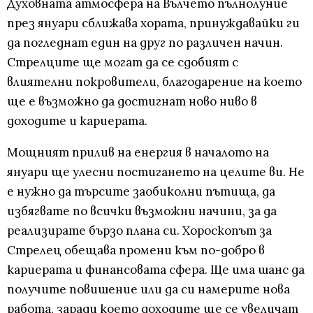
Духовната атмосфера на Вълчето пълнолуние
през януари сближава хората, принуждавайки ги
да погледнат един на друг по различен начин.
Стрелците ще могат да се сдобият с
влиятелни покровители, благодарение на което
ще е възможно да достигнат ново ниво в
доходите и кариерата.
Мощният прилив на енергия в началото на
януари ще улесни постигането на целите ви. Не
е нужно да търсите заобиколни пътища, да
избягвате по всички възможни начини, за да
реализирате бързо плана си. Хороскопът за
Стрелец обещава промени към по-добро в
кариерата и финансовата сфера. Ще има шанс да
получите повишение или да си намерите нова
работа, заради което доходите ще се увеличат