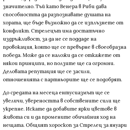
значително. Тъй като Венера в Риби дава
способността да разпознавате душата на
хората, ще бъде възможно да се изплъзнете от
конфликт. Стрелецът има достатъчно
издръжливост, за да не се поддаде на
провокация, която ще се превърне в своеобразна
победа. Може да се наложи да се откажете от
някои принципи, но ползите ще са огромни.
Деловата репутация ще се засили,
отношенията с партньорите ще се подобрят.
До средата на месеца ентусиазмът ще се
увеличи, увереността в собствените сили ще
укрепне. Искате да добавите ярки цветове в
живота си и да промените обичайния ход на
нещата. Общият хороскоп за Стрелец за януари