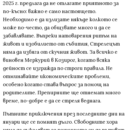
2025 г. предлага да не отлагате приятното за
по-късно: важно е само настоящето.
Необходимо е да излизате някъде колкото се
може по-често, да общувате много и да се
забавлявате. Въпреки натоварения ритъм на
живот и изобилието от събития, Стрелецът
няма да избяга от скучния живот. За всичко е
виновен Меркурий в Козирог, когато всяка
дейност се изгражда по строги правила. Не
отминавайте икономическите проблеми,
особено когато става въпрос за помощ на
родителите. Препирните ще отнемат много
време, по-добре е да се стреля веднага.
Пътните приключения през последните дни на
януари ще се помнят дълго. Свободните хора