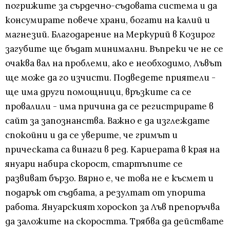
погрижите за сърдечно-съдовата система и да
консумирате повече храни, богати на калий и
магнезий. Благодарение на Меркурий в Козирог
загубите ще бъдат минимални. Въпреки че не се
очаква вал на проблеми, ако е необходимо, Лъвът
ще може да го изчисти. Подведете приятели -
ще има други помощници, връзките са се
провалили - има причина да се регистрирате в
сайт за запознанства. Важно е да изглеждате
спокойни и да се уверите, че гримът и
прическата са винаги в ред. Кариерата в края на
януари набира скорост, стартъпите се
развиват бързо. Вярно е, че това не е късмет и
подарък от съдбата, а резултат от упорита
работа. Януарският хороскоп за Лъв препоръчва
да заложите на скоростта. Трябва да действате