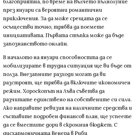
благоприятна, по време на Вълчето пълнолуние
през януари са вероятни романтични
приключения. За да може срещата да се
осъществи точно, трябва да поемете
инициативата. Първата стъпка може да бъде
запознанството онлайн.
В началото на януари способността да се
мобилизирате в трудна ситуация ще ви бъде от
полза. Внезапните разходи могат да ви
разстроят, ще трябва да включите икономичен
режим. Хороскопът на Лъва съветва да
разчитате единствено на собствените си сили.
Ако направите ревизия на наличните средства и
съставите подробен финансов план, ще успеете
да се вместите дори в скромния бюджет. С
дисхармоничната Венера в Риби