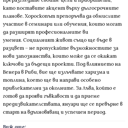
преразгледате своите цели и приоритети,
като поставите акцент върху дългосрочните
планове. Хороскопът препоръчва да обмислите
участие в семинари или обучения, които могат
да разширят професионалните ви
умения. Социалният живот също ще бъде в
разцвет – не пропускайте възможностите за
нови запознанства, които може да се окажат
ключови за бъдещи проекти. Под влиянието на
Венера в Риби, вие ще излъчвате харизма и
топлина, което ще ви направи особено
привлекателни за околните. За Лъва, който е
готов да прояви гъвкавост и да приеме
предизвикателствата, януари ще се превърне в
старт на вдъхновяващ и успешен период.
Виж още: