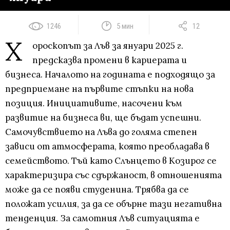
1246
5 мин
12
Х
ороскопът за Лъв за януари 2025 г.
предсказва промени в кариерата и
бизнеса. Началото на годината е подходящо за
предприемане на първите стъпки на нова
позиция. Инициативите, насочени към
развитие на бизнеса ви, ще бъдат успешни.
Самочувствието на Лъва до голяма степен
зависи от атмосферата, която преобладава в
семейството. Тъй като Слънцето в Козирог се
характеризира със сдържаност, в отношенията
може да се появи студенина. Трябва да се
положат усилия, за да се обърне тази негативна
тенденция. За самотния Лъв ситуацията е