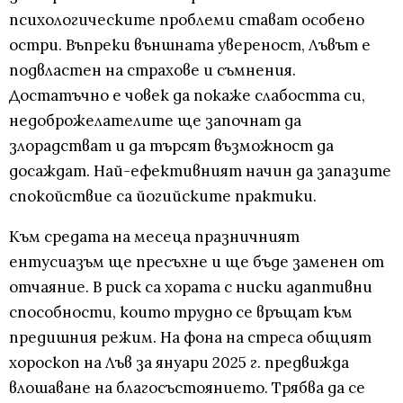
психологическите проблеми стават особено
остри. Въпреки външната увереност, Лъвът е
подвластен на страхове и съмнения.
Достатъчно е човек да покаже слабостта си,
недоброжелателите ще започнат да
злорадстват и да търсят възможност да
досаждат. Най-ефективният начин да запазите
спокойствие са йогийските практики.
Към средата на месеца празничният
ентусиазъм ще пресъхне и ще бъде заменен от
отчаяние. В риск са хората с ниски адаптивни
способности, които трудно се връщат към
предишния режим. На фона на стреса общият
хороскоп на Лъв за януари 2025 г. предвижда
влошаване на благосъстоянието. Трябва да се