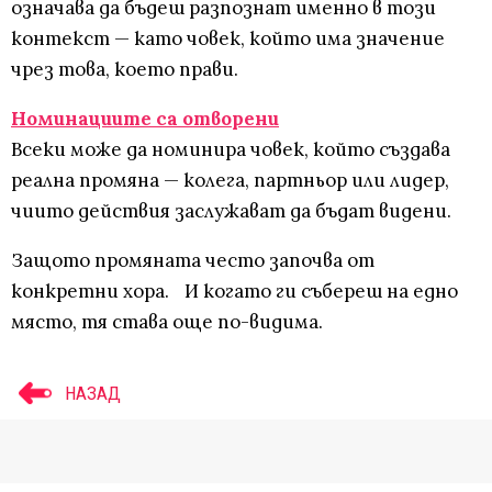
означава да бъдеш разпознат именно в този
контекст — като човек, който има значение
чрез това, което прави.
Номинациите са отворени
Всеки може да номинира човек, който създава
реална промяна — колега, партньор или лидер,
чиито действия заслужават да бъдат видени.
Защото промяната често започва от
конкретни хора. И когато ги събереш на едно
място, тя става още по-видима.
НАЗАД