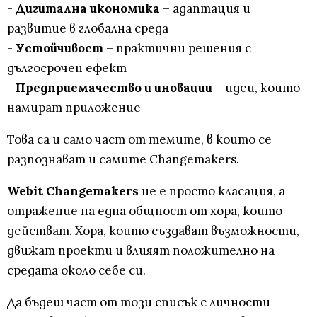
-
Дигитална икономика
– адаптация и
развитие в глобална среда
-
Устойчивост
– практични решения с
дългосрочен ефект
-
Предприемачество и иновации
– идеи, които
намират приложение
Това са и само част от темите, в които се
разпознават и самите Changemakers.
Webit Changemakers
не е просто класация, а
отражение на една общност от хора, които
действат. Хора, които създават възможности,
движат проекти и влияят положително на
средата около себе си.
Да бъдеш част от този списък с личности