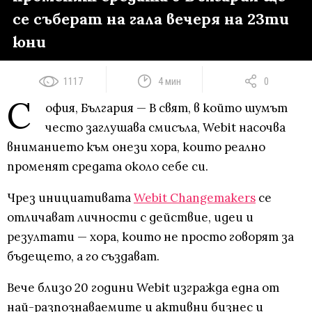
се съберат на гала вечеря на 23ти
юни
1117
4 мин
0
С
офия, България — В свят, в който шумът
често заглушава смисъла, Webit насочва
вниманието към онези хора, които реално
променят средата около себе си.
Чрез инициативата
Webit Changemakers
се
отличават личности с действие, идеи и
резултати — хора, които не просто говорят за
бъдещето, а го създават.
Вече близо 20 години Webit изгражда една от
най-разпознаваемите и активни бизнес и