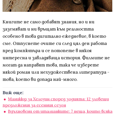
Книгите не само добавят знания, но и ни
заземяват и ни връщат към реалността
особено в това дигитално ежедневие, в което
сме. Отпуснете очите си след цял ден работа
пред компютъра и се потопете в някоя
интересна и завладяваща история. Филмите не
могат да направят това, така че изберете
някой роман или нехудожествена литература -
това, което ви допада най-много.
Виж още:
Маникюр за Хелоуин според зодията: 12 зловещи
предложения за есенния сезон
Вдъхновени от италианките: 7 неща, които всяка