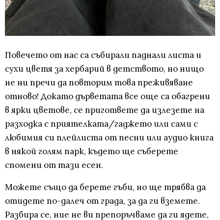
Повечето от нас са събирали паднали листа и
сухи цветя за хербарий в детството, но нищо
не ни пречи да повторим това преживяване
отново! Докато дърветата все още са обагрени
в ярки цветове, се пригответе да излезете на
разходка с приятелката/гаджето или сами с
любимия си плейлиста от песни или аудио книга
в някой голям парк, където ще съберете
спомени от тази есен.
Можете също да берете гъби, но ще трябва да
отидете по-далеч от града, за да ги вземете.
Разбира се, ние не ви препоръчваме да ги ядете,