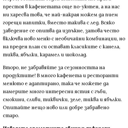
престоя в кафенетата още по-уютен, а на нас
ни харесва това, че най-накрая можем да пием
горещи напитки, вместо такива с лед. Всяко
заведение се опитва да изпъкне, затова често
включва ново меню с необичайни комбинации, но
на преден план си остават класиките с канела,
тиква, ябълки, карамел и шоколад.
Второ, не забравяйте за сезонността на
продуктите! В много кафенета и ресторанти
менюто е адаптирано, така че можете да
намерите много интересни ястия с гъби,
смокини, сливи, тиквички, зеле, тиква и ябълки.
Опитайте нещо ново или добре забравено
старо.