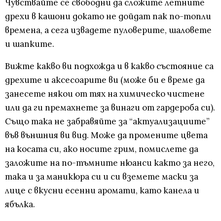
Чувствайте се свободни да сложите летните
дрехи в кашони докато не дойдат пак по-топли
времена, а сега извадете пуловерите, шаловете
и шапките.
Вижте какво ви подхожда и в какво състояние са
дрехите и аксесоарите ви (може би е време да
занесете някои от тях на химическо чистене
или да ги премахнете за винаги от гардероба си).
Също така не забравяйте за “актуализациите”
във външния ви вид. Може да промените цвета
на косата си, ако носите грим, помислете да
заложите на по-тъмните нюанси както за него,
така и за маникюра си и си вземете маски за
лице с вкусни есенни аромати, като канела и
ябълка.