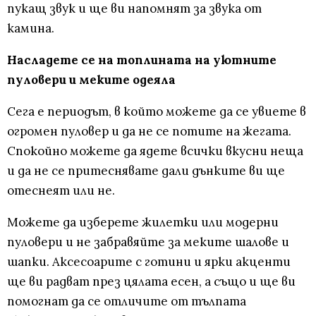
пукащ звук и ще ви напомнят за звука от
камина.
Насладете се на топлината на уютните
пуловери и меките одеяла
Сега е периодът, в който можете да се увиете в
огромен пуловер и да не се потите на жегата.
Спокойно можете да ядете всички вкусни неща
и да не се притеснявате дали дънките ви ще
отеснеят или не.
Можете да изберете жилетки или модерни
пуловери и не забравяйте за меките шалове и
шапки. Аксесоарите с готини и ярки акценти
ще ви радват през цялата есен, а също и ще ви
помогнат да се отличите от тълпата