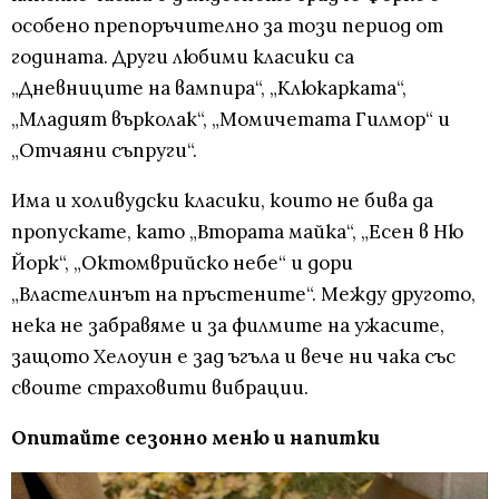
особено препоръчително за този период от
годината. Други любими класики са
„Дневниците на вампира“, „Клюкарката“,
„Младият върколак“, „Момичетата Гилмор“ и
„Отчаяни съпруги“.
Има и холивудски класики, които не бива да
пропускате, като „Втората майка“, „Есен в Ню
Йорк“, „Октомврийско небе“ и дори
„Властелинът на пръстените“. Между другото,
нека не забравяме и за филмите на ужасите,
защото Хелоуин е зад ъгъла и вече ни чака със
своите страховити вибрации.
Опитайте сезонно меню и напитки