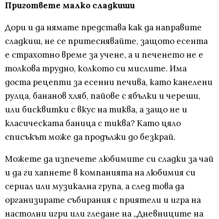
Пригответе малко сладкиши
Дори и да нямате представа как да направите
сладкиш, не се притеснявайте, защото есента
е страхотно време за учене, а и печенето не е
толкова трудно, колкото си мислите. Има
доста рецепти за есенни печива, като канелени
рулца, бананов хляб, пайове с ябълки и череши,
или бисквитки с вкус на тиква, а защо не и
класическата баница с тиква? Като цяло
списъкът може да продължи до безкрай.
Можете да изпечете любимите си сладки за чай
и да ги хапнете в компанията на любимия си
сериал или музикална група, а след това да
организирате събирания с приятели и игра на
настолни игри или гледане на „Дневниците на