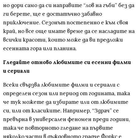
но дори само да си направите “лов на гъби” без да
ги берете, ще е достатъчно забавно
приключение. Сезонът постепенно е към своя
край, но все още имате време да се насладите на
всички красоти, които може да ви предложи
есенната гора или планина.
Гледайте отново любимите си есенни филми
и сериали
Всеки свързва любимите филми и сериали с
определен сезон или период от годината, така
че тук можете да избирате или от любимите
си, или от класиките. Например, “Здрач” се
превърна в универсален феномен преди години,
така че повторното гледане на първите
няколко части в дъждовното градче Форкс е