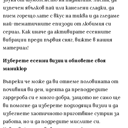
изпечем ябълков пай или канелени сладки, да
пием горещо лате с вкус на тиква и да гледаме
най-тематичните епизоди от любимия си
сериал. Как иначе да активирате есенните
вибрации преди първия сняг, вижте в нашия
материал!
Изберете есенни визии и обновете своя
маникюр
Въпреки че може да ви отнеме половината от
почивния ви ден, идеята да преподредите
гардероба си е много добра, защото не само ще
ви помогне да изберете подходящи визии и да
избегнете хаотичното приготвяне сутрин за
работа, но и да подредите мислите си.