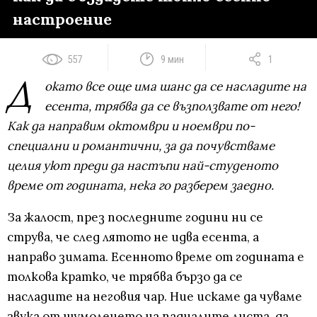
настроение
557
9 мин
1
Д
окато все още има шанс да се насладите на
есента, трябва да се възползвате от него!
Как да направим октомври и ноември по-
специални и романтични, за да почувстваме
целия уют преди да настъпи най-студеното
време от годината, нека го разберем заедно.
За жалост, през последните години ни се
струва, че след лятото не идва есента, а
направо зимата. Есенното време от годината е
толкова кратко, че трябва бързо да се
насладите на неговия чар. Ние искаме да чуваме
звука от шумоленето на падналите листа, да