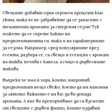
Свещите добавят един огромен процент към
уюта, така че не забравяйте да се запасите с
тематични аромати за студения сезон! Тук
можете да се спрете както на
предпочитанията си, така и на характерните
за сезона. Например, сред популярните през
есента, разбира се, са свещи и есенции с аромат
на тиква, печива с канела, а също и дървесните
такива.
Въпреки че има и хора, които, напротив,
предпочитат нещо свежо, което да им напомня
за лятото. важното е на вас да ви допада
аромата. А ние ви препоръчваме да си вземете
от свещите с дървен фитил, които издават