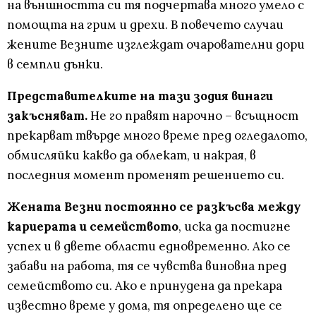
на външността си тя подчертава много умело с
помощта на грим и дрехи. В повечето случаи
жените Везните изглеждат очарователни дори
в семпли дънки.
Представителките на тази зодия винаги
закъсняват.
Не го правят нарочно – всъщност
прекарват твърде много време пред огледалото,
обмисляйки какво да облекат, и накрая, в
последния момент променят решението си.
Жената Везни постоянно се разкъсва между
кариерата и семейството
, иска да постигне
успех и в двете области едновременно. Ако се
забави на работа, тя се чувства виновна пред
семейството си. Ако е принудена да прекара
известно време у дома, тя определено ще се