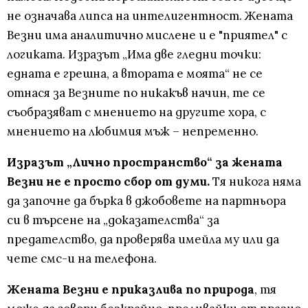
не означава липса на интелигентност. Жената
Везни има аналитично мислене и е "приятел" с
логиката. Изразът „Има две гледни точки:
едната е грешна, а втората е моята“ не се
отнася за Везните по никакъв начин, те се
съобразяват с мнението на другите хора, с
мнението на любимия мъж – непременно.
Изразът „Лично пространство“ за жената
Везни не е просто сбор от думи.
Тя никога няма
да започне да бърка в джобовете на партньора
си в търсене на „доказателства“ за
предателство, да проверява имейла му или да
чете смс-и на телефона.
Жената Везни е приказлива по природа
, тя