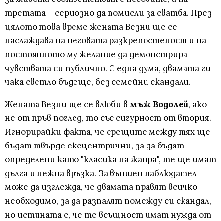
третата – сериозно да помисли за сватба. През
цялото това време жената Везни ще се
наслаждава на неговата разкрепостеност и на
постоянното му желание да демонстрира
чувствата си публично. С една дума, двамата ги
чака светло бъдеще, без семейни скандали.
Жената Везни ще се влюби в
мъж Водолей
, ако
не от пръв поглед, то със сигурност от втория.
Игнорирайки факта, че срещите между тях ще
бъдат твърде ексцентрични, за да бъдат
определени като "класика на жанра", те ще имат
дълга и нежна връзка. За външен наблюдател
може да изглежда, че двамата правят всичко
необходимо, за да разпалят помежду си скандал,
но истината е, че те всъщност имат нужда от