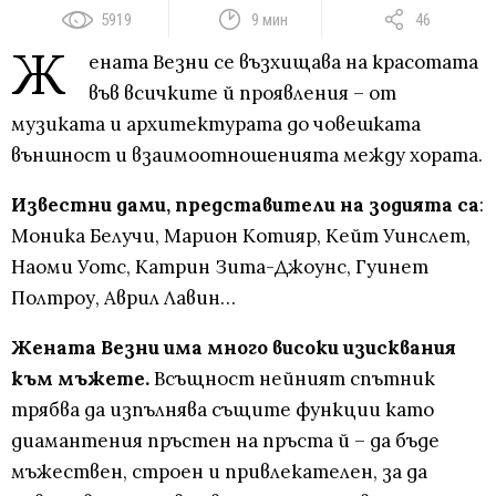
5919
9 мин
46
Ж
ената Везни се възхищава на красотата
във всичките й проявления – от
музиката и архитектурата до човешката
външност и взаимоотношенията между хората.
Известни дами, представители на зодията са
:
Моника Белучи, Марион Котияр, Кейт Уинслет,
Наоми Уотс, Катрин Зита-Джоунс, Гуинет
Полтроу, Аврил Лавин…
Жената Везни има много високи изисквания
към мъжете.
Всъщност нейният спътник
трябва да изпълнява същите функции като
диамантения пръстен на пръста й – да бъде
мъжествен, строен и привлекателен, за да