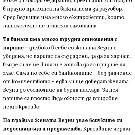
може да говори безкрайно, преливайки от празно
в празно при липса на важна тема за разговор.
Сред Везните има много екстроверти, които
патологично не понасят самотата.
Тя винаги има много трудни отношения с
парите
– дълбоко в себе си жената Везни е
убедена, че парите са създадени, за да ги харчат,
въпреки че не винаги е готова да го признае на
глас. Сами по себе си банкнотите – без значение
от количеството – едва ли ще доведат жената
Везни до състояние на бурна наслада. За нея
парите са просто възможност да придобие
нещо красиво.
По правило жената Везни знае всичките си
недостатъци и предимства.
Красивите черти