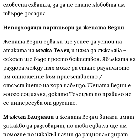
словесна схватка, за да не стане любовта им
твърде досадна.
Неподходящи партньори за жената Везни
Жената Везни едва ли ще успее да устои на
атаката на
мъжа Телец
и няма да съжалява –
сексът ще бъде просто божествен. Ябълката на
раздора между тях може да стане различното
им отношение към присъствието /
отсъствието на хора наблизо. Жената Везни е
много социална, докато Телецът по правило не
се интересува от другите.
Мъжът Близнаци
и жената Везни винаги имат
за какво да разговарят, но това едва ли ще им
помогне по някакъв начин да рационализират