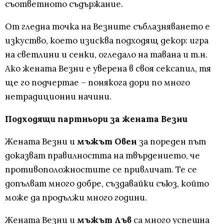
съответното съдържание.
От гледна точка на Везните съблазняването е
изкуство, което изисква подходящ декор: игра
на светлини и сенки, огледало на тавана и т.н.
Ако жената Везни е уверена в своя сексапил, тя
ще го подчертае – понякога дори по много
нетрадиционни начини.
Подходящи партньори за жената Везни
Жената Везни и
мъжът Овен
за пореден път
доказват правилността на твърдението, че
противоположностите се привличат. Те се
допълват много добре, създавайки съюз, който
може да продължи много години.
Жената Везни и
мъжът Лъв
са много успешна