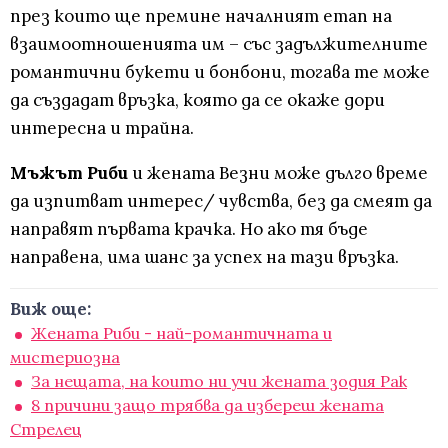
през които ще премине началният етап на
взаимоотношенията им – със задължителните
романтични букети и бонбони, тогава те може
да създадат връзка, която да се окаже дори
интересна и трайна.
Мъжът Риби
и жената Везни може дълго време
да изпитват интерес/ чувства, без да смеят да
направят първата крачка. Но ако тя бъде
направена, има шанс за успех на тази връзка.
Виж още:
Жената Риби - най-романтичната и
мистериозна
За нещата, на които ни учи жената зодия Рак
8 причини защо трябва да избереш жената
Стрелец