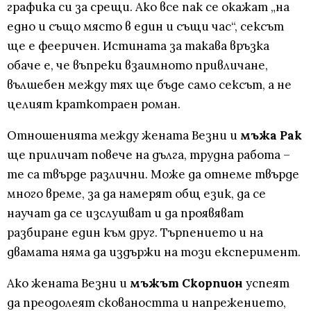
графика си за срещи. Ако все пак се окажат „на
едно и също място в един и същи час“, сексът
ще е фееричен. Истината за такава връзка
обаче е, че въпреки взаимното привличане,
вълшебен между тях ще бъде само сексът, а не
целият краткотраен роман.
Отношенията между жената Везни и
мъжа Рак
ще приличат повече на дълга, трудна работа –
те са твърде различни. Може да отнеме твърде
много време, за да намерят общ език, да се
научат да се изслушват и да проявяват
разбиране един към друг. Търпението и на
двамата няма да издържи на този експеримент.
Ако жената Везни и
мъжът Скорпион
успеят
да преодолеят сковаността и напрежението,