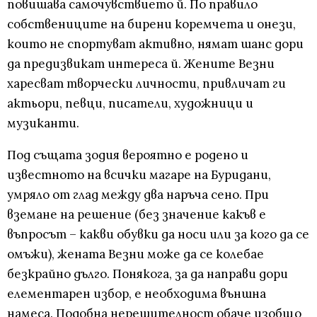
повишава самочувствието й. По правило
собствениците на бирени коремчета и онези,
които не спортуват активно, нямат шанс дори
да предизвикат интереса й. Жените Везни
харесват творчески личности, привличат ги
актьори, певци, писатели, художници и
музиканти.
Под същата зодия вероятно е родено и
известното на всички магаре на Буридани,
умряло от глад между два наръча сено. При
вземане на решение (без значение какъв е
въпросът – какви обувки да носи или за кого да се
омъжи), жената Везни може да се колебае
безкрайно дълго. Понякога, за да направи дори
елементарен избор, е необходима външна
намеса. Подобна нерешителност обаче изобщо