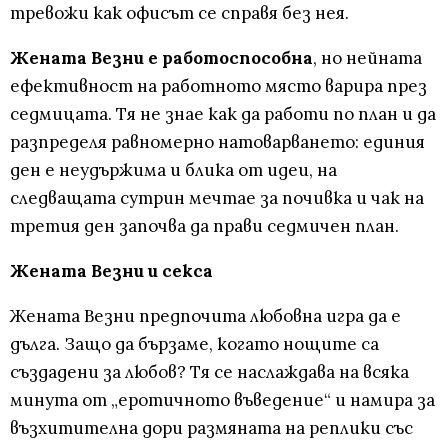
тревожи как офисът се справя без нея.
Жената Везни е работоспособна
, но нейната
ефективност на работното място варира през
седмицата. Тя не знае как да работи по план и да
разпределя равномерно натоварването: единия
ден е неудържима и блика от идеи, на
следващата сутрин мечтае за почивка и чак на
третия ден започва да прави седмичен план.
Жената Везни и секса
Жената Везни предпочита любовна игра да е
дълга. Защо да бързаме, когато нощите са
създадени за любов? Тя се наслаждава на всяка
минута от „еротичното въведение“ и намира за
възхитителна дори размяната на реплики със