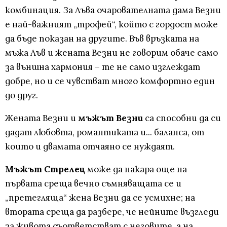
комбинация. За Лъва очарователната дама Везни
е най-важният „трофей“, който с гордост може
да бъде показан на другите. Във връзката на
мъжа Лъв и жената Везни не говорим обаче само
за външна хармония – те не само изглеждат
добре, но и се чувстват много комфортно един
до друг.
Жената Везни и
мъжът Везни
са способни да си
дадат любовта, романтиката и... баланса, от
които и двамата отчаяно се нуждаят.
Мъжът Стрелец
може да накара още на
първата среща вечно съмняващата се и
„претегляща“ жена Везни да се усмихне; на
втората среща да разбере, че нейните възгледи
за живота съответстват с неговите, а на