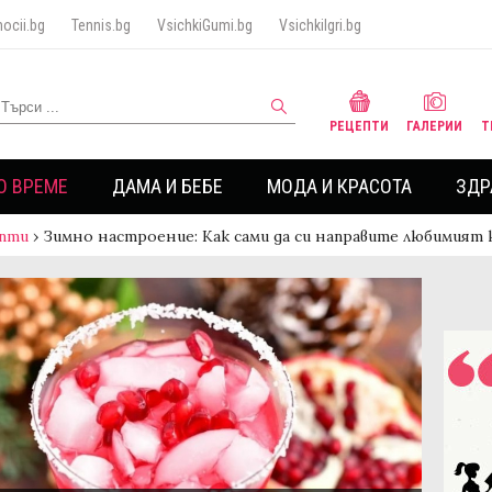
ocii.bg
Tennis.bg
VsichkiGumi.bg
VsichkiIgri.bg
РЕЦЕПТИ
ГАЛЕРИИ
Т
О ВРЕМЕ
ДАМА И БЕБЕ
МОДА И КРАСОТА
ЗДР
пти
›
Зимно настроение: Как сами да си направите любимият