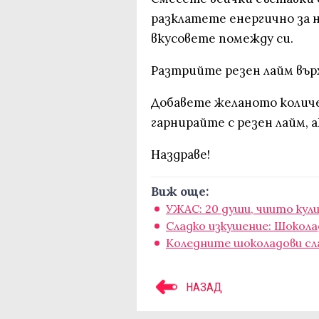
разклатете енергично за н
вкусовете помежду си.
Разтрийте резен лайм върху
Добавете желаното колич
гарнирайте с резен лайм, 
Наздраве!
Виж още:
УЖАС: 20 души, чиито кул
Сладко изкушение: Шокола
Коледните шоколадови сла
НАЗАД