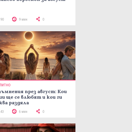
290
9 мин
0
ПИТНО
ъмнения през август: Кои
ии ще се влюбят и кои ги
ква раздяла
443
6 мин
0