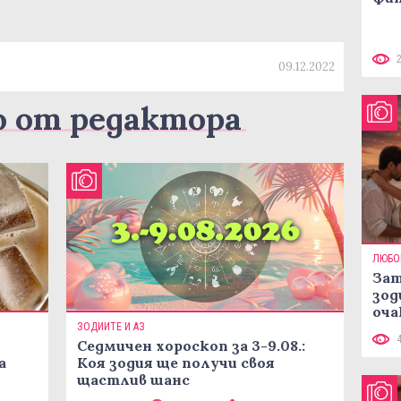
09.12.2022
о от редактора
ЛЮБО
Зат
зод
оча
ЗОДИИТЕ И АЗ
Седмичен хороскоп за 3-9.08.:
а
Коя зодия ще получи своя
щастлив шанс