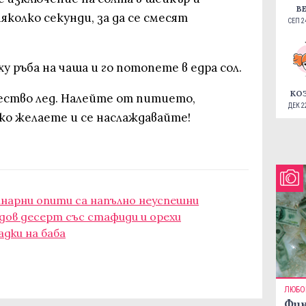
В
яколко секунди, за да се смесят
СЕП 24
 ръба на чаша и го потопете в едра сол.
КО
ество лед. Налейте от питието,
ДЕК 22
ако желаете и се наслаждавайте!
инарни опити са напълно неуспешни
дов десерт със стафиди и орехи
дки на баба
ЛЮБО
Фин