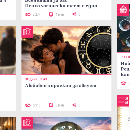
а 4
Вселената за вас:
Психологически тест с едно
кликване
2 274
4 мин
0
РЕЦЕ
Най
Рец
кан
ЗОДИИТЕ И АЗ
Любовен хороскоп за август
 10
6 313
6 мин
0