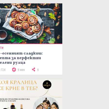
ПТИ
-есенният сладкиш:
епта за перфектни
елени рулца
6 724
6 мин
6