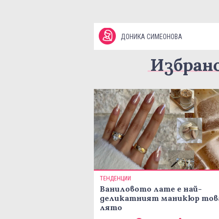
ДОНИКА СИМЕОНОВА
Избран
ТЕНДЕНЦИИ
Ваниловото лате е най-
деликатният маникюр тов
лято