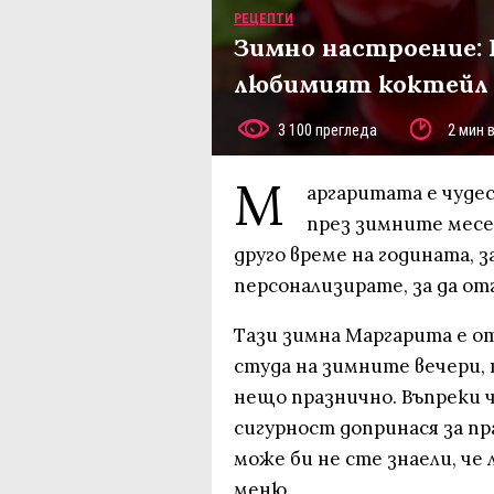
РЕЦЕПТИ
Зимно настроение: 
любимият коктейл
3 100 прегледа
2 мин 
М
аргаритата е чудес
през зимните месе
друго време на годината, 
персонализирате, за да отг
Тази зимна Маргарита е от
студа на зимните вечери, 
нещо празнично. Въпреки 
сигурност допринася за пр
може би не сте знаели, че
меню.