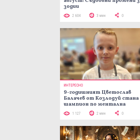
август! Съдбовни промени з
зодии
2 604
3 мин
0
ИНТЕРЕСНО
9-годишният Цветослав
Балачев от Козлодуй стана
шампион по ментална
аритметика с 320 задачи за
1 127
2 мин
0
минути