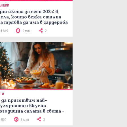
ЕНЦИИ
ни якета за есен 2025: 6
ела, които всяка стилна
а трябва да има в гардероба
14 849
9 мин
2
ПТИ
 да приготвим най-
улярната и вкусна
огодишна салата в света -
епта Мимоза
6 864
3 мин
2