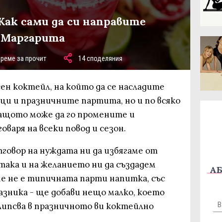
Как сами да си направите
 Маргарита
време за прочит
14 споделяния
ен коктейл, на който да се насладите
ци и празничните партита, но и по всяко
защото може да го промените и
оваря на всеки повод и сезон.
говор на нуждата ни да избягаме от
така и на желанието ни да създадем
АБ
че не е типичната парти напитка, със
азника - ще добави нещо малко, което
 липсва в празничното ви коктейлно