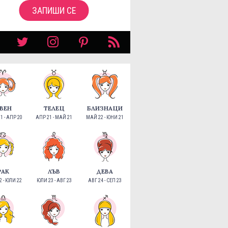
ЗАПИШИ СЕ
ВЕН
ТЕЛЕЦ
БЛИЗНАЦИ
1 - АПР 20
АПР 21 - МАЙ 21
МАЙ 22 - ЮНИ 21
РАК
ЛЪВ
ДЕВА
 - ЮЛИ 22
ЮЛИ 23 - АВГ 23
АВГ 24 - СЕП 23