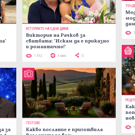
ТЕНД
Мод
мод
дам
си
ИСТОРИИТЕ НА ЕДНА ДАМА
Виктория на Рачков за
та"
сватбата: "Искам да е приказно
и романтично!"
1 912
3 мин
0
РЕЦЕ
Как
поп
нов
рец
ТЕСТОВЕ
а за
Какво послание е приготвила