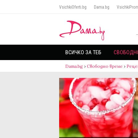
VsichkiOferti.bg
Dama.bg
VsichkiProm
ВСИЧКО ЗА ТЕБ
СВОБОДН
Dama.bg
›
Свободно време
›
Реце