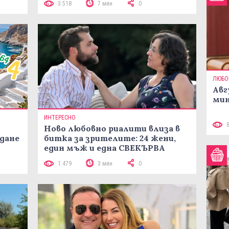
3 518
7 мин
0
ЛЮБО
Авг
мин
ИНТЕРЕСНО
Ново любовно риалити влиза в
жданe
битка за зрителите: 24 жени,
един мъж и една СВЕКЪРВА
1 479
3 мин
0