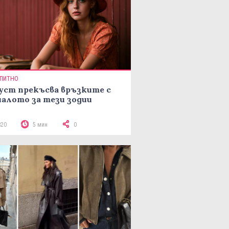
ПИТНО
уст прекъсва връзките с
алото за тези зодии
820
5 мин
0