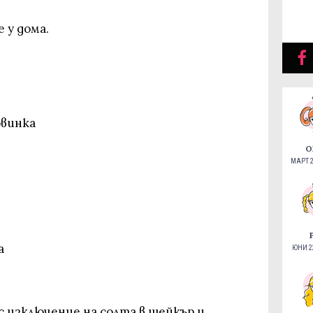
е у дома.
овинка
О
МАРТ 2
а
ЮНИ 22
с изключение на солта в шейкър и