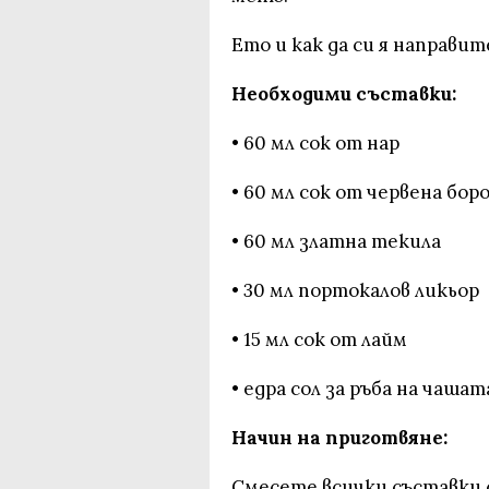
Ето и как да си я направит
Необходими съставки:
• 60 мл сок от нар
• 60 мл сок от червена бор
• 60 мл златна текила
• 30 мл портокалов ликьор
• 15 мл сок от лайм
• едра сол за ръба на чашат
Начин на приготвяне:
Смесете всички съставки 