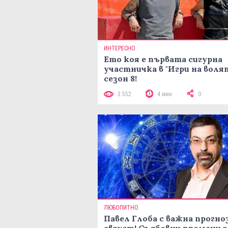
ИНТЕРЕСНО
Ето коя е първата сигурна
участничка в "Игри на воля
сезон 8!
3 552
4 мин
0
ЛЮБОПИТНО
Павел Глоба с важна прогноз