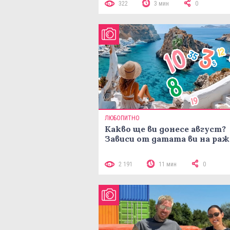
322
3 мин
0
ЛЮБОПИТНО
Какво ще ви донесе август?
Зависи от датата ви на ра
2 191
11 мин
0