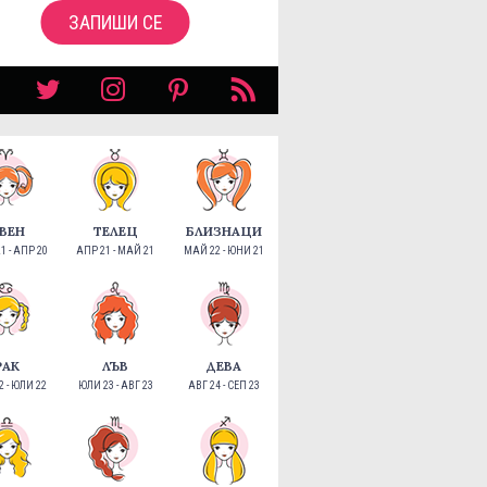
ЗАПИШИ СЕ
ВЕН
ТЕЛЕЦ
БЛИЗНАЦИ
1 - АПР 20
АПР 21 - МАЙ 21
МАЙ 22 - ЮНИ 21
РАК
ЛЪВ
ДЕВА
 - ЮЛИ 22
ЮЛИ 23 - АВГ 23
АВГ 24 - СЕП 23