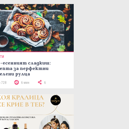
ПТИ
-есенният сладкиш:
епта за перфектни
елени рулца
6 728
6 мин
6