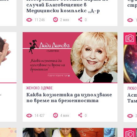
случай Благовещение в
стр
Медицински комплекс „Д-р
Щерев“
11 246
2 мин
0
ЖЕНСКО ЗДРАВЕ
ЛЮБО
–
Каква козметика да използваме
Аст
по време на бременността
Там
14 427
4 мин
0