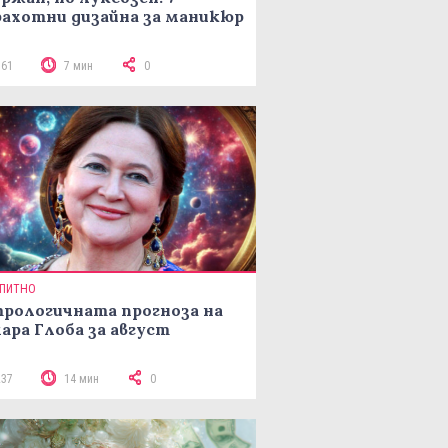
ахотни дизайна за маникюр
161
7 мин
0
ПИТНО
рологичната прогноза на
ара Глоба за август
237
14 мин
0