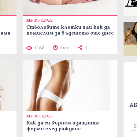
ЖЕНСКО ЗДРАВЕ
Стволовите клетки или как да
мама
помислим за бъдещето още днес
19 645
8 мин
0
АБ
ЖЕНСКО ЗДРАВЕ
Как да си върнем изящните
форми след раждане