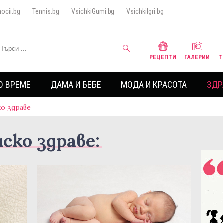
ocii.bg
Tennis.bg
VsichkiGumi.bg
VsichkiIgri.bg
РЕЦЕПТИ
ГАЛЕРИИ
Т
О ВРЕМЕ
ДАМА И БЕБЕ
МОДА И КРАСОТА
ЗДР
о здраве
ско здраве: