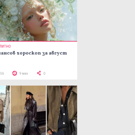
ПИТНО
ансов хороскоп за август
456
9 мин
0