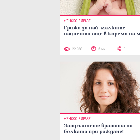
ЖЕНСКО ЗДРАВЕ
Грижа за най-малките
пациенти още в корема на 
22 383
5 мин
0
ЖЕНСКО ЗДРАВЕ
Затръшнете вратата на
болката при раждане!