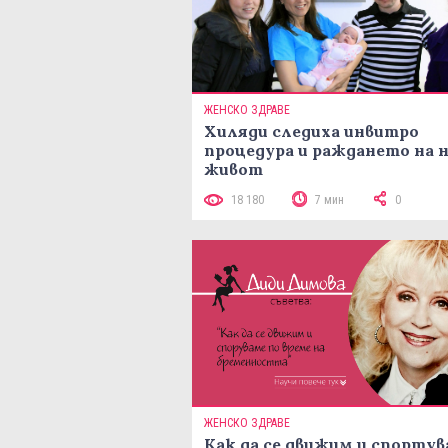
ЖЕНСКО ЗДРАВЕ
Хиляди следиха инвитро
процедура и раждането на 
живот
18 180
7 мин
0
ЖЕНСКО ЗДРАВЕ
Как да се движим и спорту