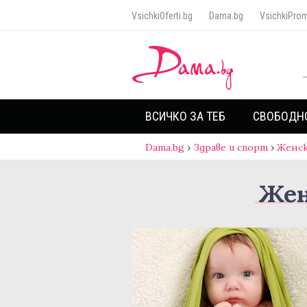
VsichkiOferti.bg
Dama.bg
VsichkiProm
ВСИЧКО ЗА ТЕБ
СВОБОДН
Dama.bg
›
Здраве и спорт
›
Женск
Жен