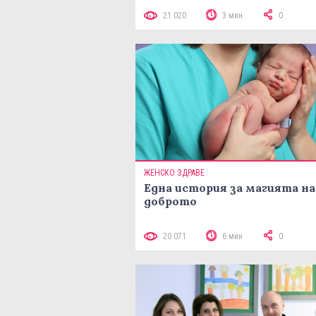
21 020
3 мин
0
ЖЕНСКО ЗДРАВЕ
Една история за магията на
доброто
20 071
6 мин
0