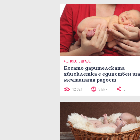
ЖЕНСКО ЗДРАВЕ
Когато дарителската
яйцеклетка е единствен ша
мечтаната радост
12 321
5 мин
0