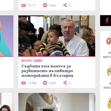
20 711
4 мин
0
О
МАРТ 2
ЖЕНСКО ЗДРАВЕ
Съдбата има намеса за
развитието на инвитро
методиката в България
14 848
5 мин
0
ЮНИ 22