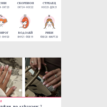
ЕЗНИ
СКОРПИОН
СТРЕЛЕЦ
 - ОКТ 23
ОКТ 24 - НОЕ 22
НОЕ 23 - ДЕК 21
ЗИРОГ
ВОДОЛЕЙ
РИБИ
 - ЯНУ 20
ЯНУ 21 - ФЕВ 19
ФЕВ 20 - МАРТ 20
ТИ
ржан, но луксозен: 7