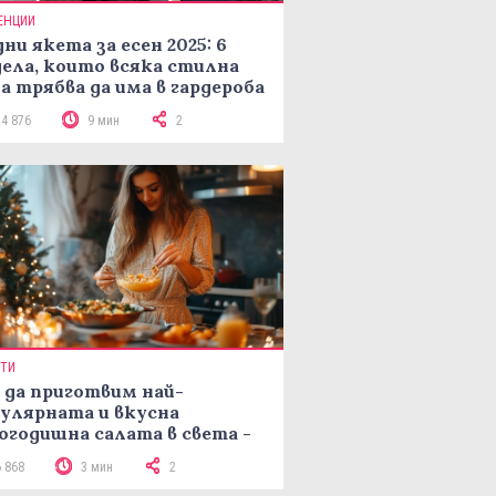
ЕНЦИИ
ни якета за есен 2025: 6
ела, които всяка стилна
а трябва да има в гардероба
14 876
9 мин
2
ПТИ
 да приготвим най-
улярната и вкусна
огодишна салата в света -
епта Мимоза
6 868
3 мин
2