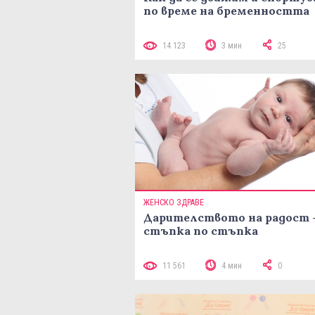
по време на бременността
14 123
3 мин
25
ЖЕНСКО ЗДРАВЕ
Дарителството на радост 
стъпка по стъпка
11 561
4 мин
0