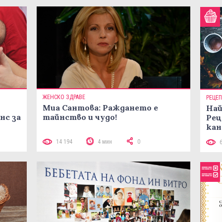
ЖЕНСКО ЗДРАВЕ
РЕЦЕ
Миа Сантова: Раждането е
Най
нс за
тайнство и чудо!
Рец
кан
14 194
4 мин
0