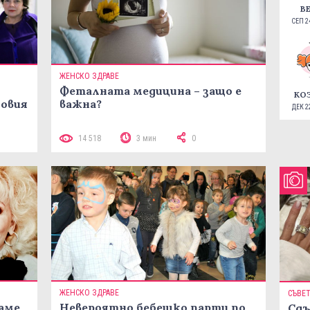
В
СЕП 24
ЖЕНСКО ЗДРАВЕ
Феталната медицина – защо е
КО
новия
важна?
ДЕК 22
14 518
3 мин
0
ЖЕНСКО ЗДРАВЕ
СЪВЕ
ваме
Невероятно бебешко парти по
Сдъ