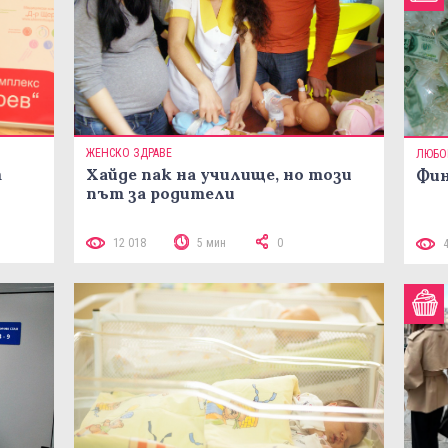
ЖЕНСКО ЗДРАВЕ
ЛЮБО
т
Хайде пак на училище, но този
Фин
път за родители
12 018
5 мин
0