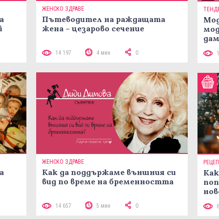
ЖЕНСКО ЗДРАВЕ
ТЕНД
а
Пътеводител на раждащата
Мод
й
жена – цезарово сечение
мод
дам
си
14 197
4 мин
0
ЖЕНСКО ЗДРАВЕ
РЕЦЕ
а
Как да поддържаме външния си
Как
вид по време на бременността
поп
нов
рец
14 657
5 мин
0