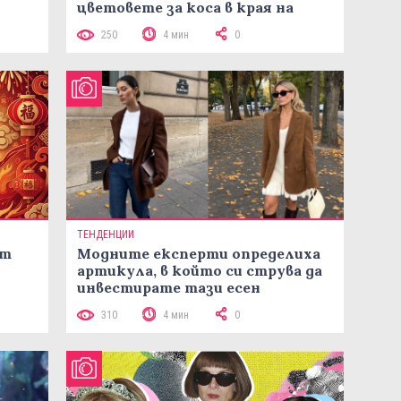
цветовете за коса в края на
лятото
250
4 мин
0
ТЕНДЕНЦИИ
ст
Модните експерти определиха
артикула, в който си струва да
инвестирате тази есен
310
4 мин
0