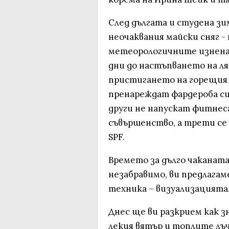
След дългата и студена з
неочаквания майски сняг -
метеорологичните изненад
дни до настъпването на ля
пристигането на горещия 
пренареждат фардероба си 
други не напускат фитнеса
съвършенство, а трети се 
SPF.
Времето за дълго чаканата 
незабравимо, ви предлагам
техника – визуализацията
Днес ще ви разкрием как 
лекия вятър и топлите лъч