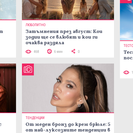
ЛЮБОПИТНО
ст
Затъмнения през август: Кои
зодии ще се влюбят и кои ги
очаква раздяла
ТЕСТ
Тес
468
6 мин
0
пос
ТЕНДЕНЦИИ
с
От меден бронз до крем брюле: 5
от най-луксозните тенденции в