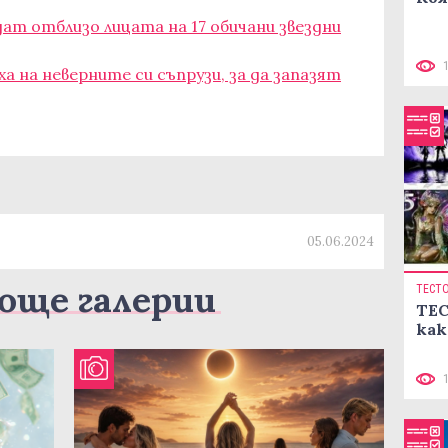
дат отблизо лицата на 17 обичани звездни
а на неверните си съпрузи, за да запазят
05.06.2024
още галерии
ТЕСТ
ТЕС
как