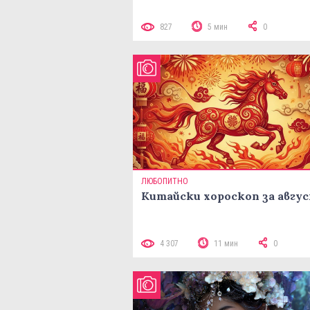
827
5 мин
0
ЛЮБОПИТНО
Китайски хороскоп за авгу
4 307
11 мин
0