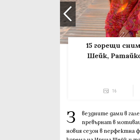
15 горещи сним
Шейк, Ратайко
16
З
вездните дами в гале
превърнат в мотивац
новия сезон в перфектна ф
корема на Ирина Шейк и та