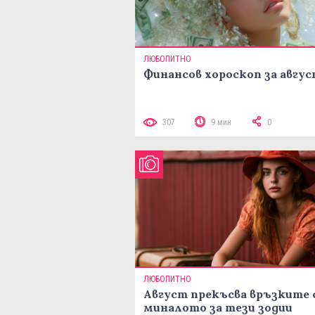
ЛЮБОПИТНО
Финансов хороскоп за авгу
307
9 мин
0
ЛЮБОПИТНО
Август прекъсва връзките 
миналото за тези зодии