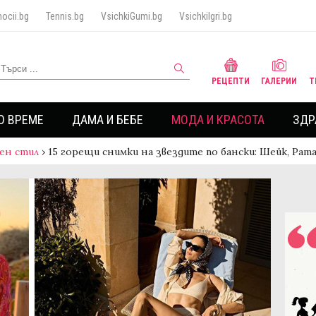
ocii.bg
Tennis.bg
VsichkiGumi.bg
VsichkiIgri.bg
РЕЦЕПТИ
ГАЛЕРИИ
Т
О ВРЕМЕ
ДАМА И БЕБЕ
МОДА И КРАСОТА
ЗДР
ен стил
›
15 горещи снимки на звездите по бански: Шейк, Рат