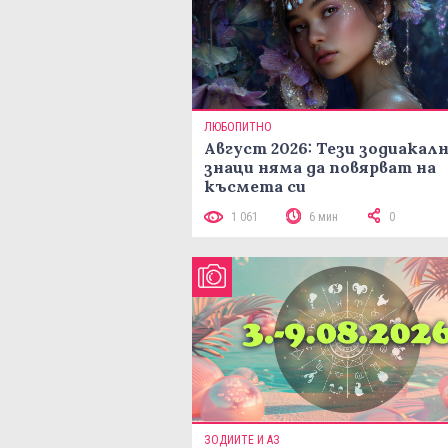
ЛЮБОПИТНО
Август 2026: Тези зодиакал
знаци няма да повярват на
късмета си
1 061
6 мин
0
ЗОДИИТЕ И АЗ