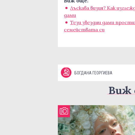
Виж още:
Лъскава визия? Как изглеж
дами
Тези звездни дами простих
семействата си
БОГДАНА ГЕОРГИЕВА
Виж 