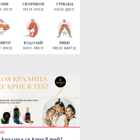
ЕЗНИ
СКОРПИОН
СТРЕЛЕЦ
 - ОКТ 23
ОКТ 24 - НОЕ 22
НОЕ 23 - ДЕК 21
ЗИРОГ
ВОДОЛЕЙ
РИБИ
 - ЯНУ 20
ЯНУ 21 - ФЕВ 19
ФЕВ 20 - МАРТ 20
ОВЕ
 кралица се крие в теб?