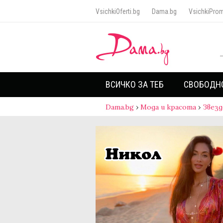
VsichkiOferti.bg
Dama.bg
VsichkiProm
ВСИЧКО ЗА ТЕБ
СВОБОДН
Dama.bg
›
Мода и красота
›
Звезд