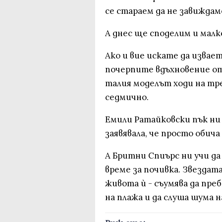
се стараем да не завиждам
А днес ще споделим и малк
Ако и вие искате да извае
почерпите вдъхновение от
талия моделът ходи на тр
седмично.
Емили Ратайковски пък ни 
заявявала, че просто обича 
А Бритни Спиърс ни учи да
време за почивка. Звездата
живота ѝ - съумява да преб
на плажа и да слуша шума н