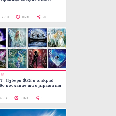
117 703
0 мин
20
ОВЕ
Т: Избери ФЕЯ и открий
во послание ти изпраща тя
16 914
6 мин
1