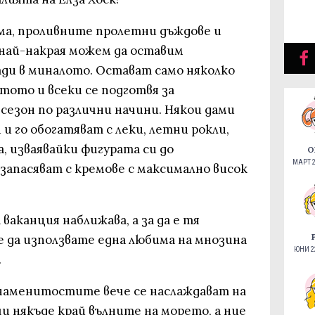
има, проливните пролетни дъждове и
 най-накрая можем да оставим
и в миналото. Остават само няколко
тото и всеки се подготвя за
сезон по различни начини. Някои дами
и го обогатяват с леки, летни рокли,
, изваявайки фигурата си до
О
МАРТ 2
запасяват с кремове с максимално висок
ваканция наближава, а за да е тя
е да използвате една любима на мнозина
ЮНИ 22
.
знаменитостите вече се наслаждават на
и някъде край вълните на морето, а ние