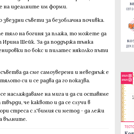
В
е на идеалните им форми.
СЕП 24
о звездни съвети за безоблачна почивка.
те тяло на богиня за плажа, то можете да
 Ирина Шейк. За да поддържа тънка
КО
ДЕК 22
енировки по бокс и пилатес няколко пъти
съветва да сме самоуверени и неведнъж е
тялото си и се радва да го показва.
 се наслаждаваме на мига и да си оставяме
 твърди, че каквото и да се случи в
ори стреса с л'бимия си метод - да лежи
а вълните.
ТЕСТ
Коя