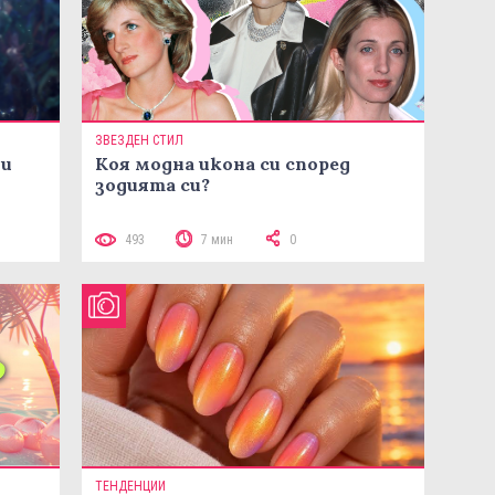
ЗВЕЗДЕН СТИЛ
ни
Коя модна икона си според
зодията си?
493
7 мин
0
ТЕНДЕНЦИИ