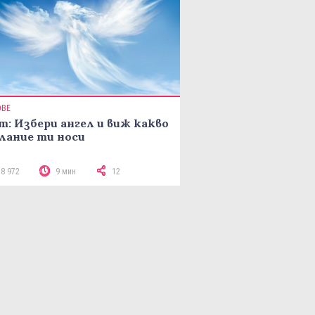
ОВЕ
т: Избери ангел и виж какво
лание ти носи
18 972
9 мин
12