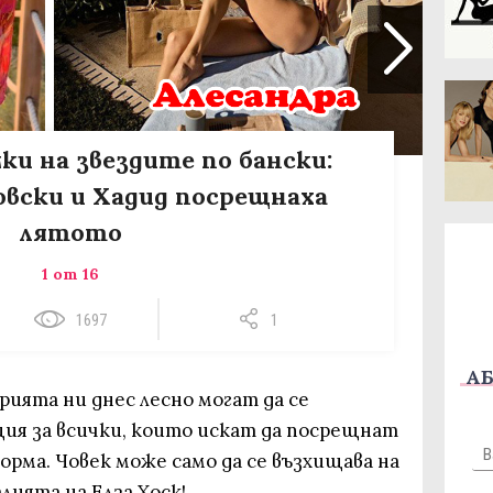
ки на звездите по бански:
вски и Хадид посрещнаха
лятото
1 от 16
1697
1
АБ
рията ни днес лесно могат да се
ия за всички, които искат да посрещнат
орма. Човек може само да се възхищава на
лията на Елза Хоск!