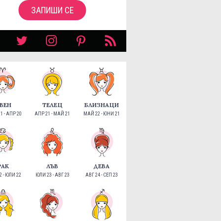
ЗАПИШИ СЕ
ВЕН
ТЕЛЕЦ
БЛИЗНАЦИ
1 - АПР 20
АПР 21 - МАЙ 21
МАЙ 22 - ЮНИ 21
РАК
ЛЪВ
ДЕВА
 - ЮЛИ 22
ЮЛИ 23 - АВГ 23
АВГ 24 - СЕП 23