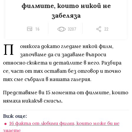
филмите, които никой не
забеляза
16
3207
22
П
онякога докато гледаме някой филм,
започваме да си задаваме въпроси
относно сюжета и детайлите в него. Разбира
се, част от тях остават без отговор и точно
тях сме събрали в нашата галерия.
Представяме ви 15 момента от филмите, които
нямаха никакъв смисъл.
Виж още:
16 факта от любими филми, които може би не
знаете