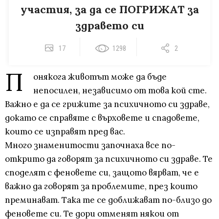
участия, за да се ПОГРИЖАТ за
здравето си
17
1298
2
П
онякога животът може да бъде
непосилен, независимо от това кой сте.
Важно е да се грижите за психичното си здраве,
докато се справяте с върховете и спадовете,
които се изправят пред вас.
Много знаменитости започнаха все по-
открито да говорят за психичното си здраве. Те
споделят с феновете си, защото вярват, че е
важно да говорят за проблемите, през които
преминават. Така те се доближават по-близо до
феновете си. Те дори отменят някои от