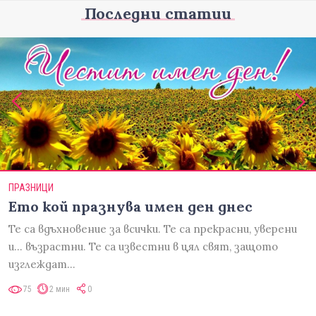
Последни статии
ПРАЗНИЦИ
Ето кой празнува имен ден днес
Те са вдъхновение за всички. Те са прекрасни, уверени
и... възрастни. Те са известни в цял свят, защото
изглеждат…
75
2 мин
0