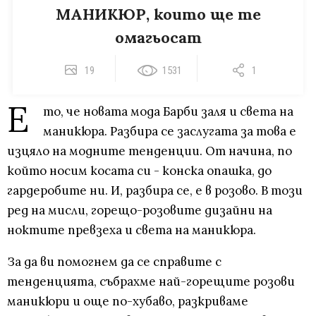
МАНИКЮР, които ще те
омагьосат
19
1531
1
Е
то, че новата мода Барби заля и света на
маникюра. Разбира се заслугата за това е
изцяло на модните тенденции. От начина, по
който носим косата си - конска опашка, до
гардеробите ни. И, разбира се, е в розово. В този
ред на мисли, горещо-розовите дизайни на
ноктите превзеха и света на маникюра.
За да ви помогнем да се справите с
тенденцията, събрахме най-горещите розови
маникюри и още по-хубаво, разкриваме