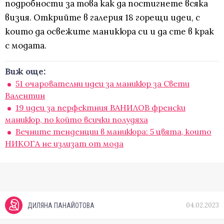
подробности за това как да постигнете всяка
визия. Открийте в галерия 18 горещи идеи, с
които да освежите маникюра си и да сте в крак
с модата.
Виж още:
51 очарователни идеи за маникюр за Свети
Валентин
19 идеи за перфектния ВАНИЛОВ френски
маникюр, по който всички полудяха
Вечните тенденции в маникюра: 5 цвята, които
НИКОГА не излизат от мода
04.02.2023
ДИЛЯНА ПАНАЙОТОВА