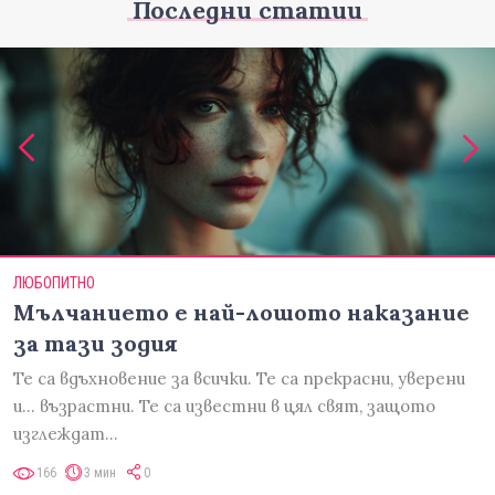
Последни статии
ЛЮБОПИТНО
Мълчанието е най-лошото наказание
за тази зодия
Те са вдъхновение за всички. Те са прекрасни, уверени
и... възрастни. Те са известни в цял свят, защото
изглеждат…
166
3 мин
0