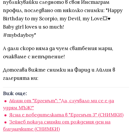
публикувайки следното в своя Инстаграм
профил, последвано от няколко снимки: "Happy
Birthday to my Scorpio, my Devil, my Love💥♥️
Baby girl loves u so much!
#mybdayboy"
А дали скоро няма да чуем сватбения марш,
очакваме с нетърпение!
Дотогава вижте снимки на Фарид и Айлин в
галерията ни:
Виж още:
Айлин от "Ергенът": "Да, случвало ми се е да
удрям МЪЖ!"
Ясна е победителката в "Ергенът 3" (СНИМКИ)
Зейнеб показа снимки от рождения ден на
близначките (СНИМКИ)