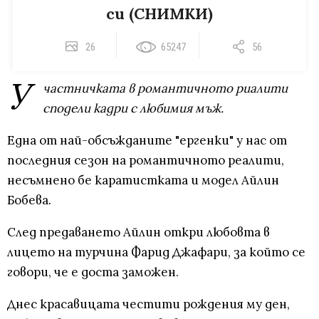
си (СНИМКИ)
26
65247
56
У
частничката в романтичното риалити
сподели кадри с любимия мъж.
Една от най-обсъжданите "ергенки" у нас от
последния сезон на романтичното реалити,
несъмнено бе каратистката и модел Айлин
Бобева.
След предаването Айлин откри любовта в
лицето на турчина Фарид Джафари, за който се
говори, че е доста заможен.
Днес красавицата честити рождения му ден,