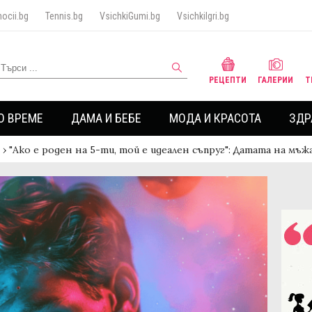
ocii.bg
Tennis.bg
VsichkiGumi.bg
VsichkiIgri.bg
РЕЦЕПТИ
ГАЛЕРИИ
Т
О ВРЕМЕ
ДАМА И БЕБЕ
МОДА И КРАСОТА
ЗДР
›
"Ако е роден на 5-ти, той е идеален съпруг": Датата на мъж