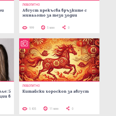
ЛЮБОПИТНО
ои
Август прекъсва връзките с
миналото за тези зодии
999
5 мин
0
ЛЮБОПИТНО
ле: 5
Китайски хороскоп за август
ции в
5 435
11 мин
0