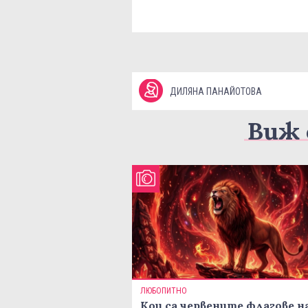
ДИЛЯНА ПАНАЙОТОВА
Виж 
ЛЮБОПИТНО
Кои са червените флагове н