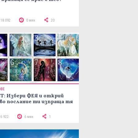
118 092
0 мин
20
ОВЕ
Т: Избери ФЕЯ и открий
во послание ти изпраща тя
16 922
6 мин
1