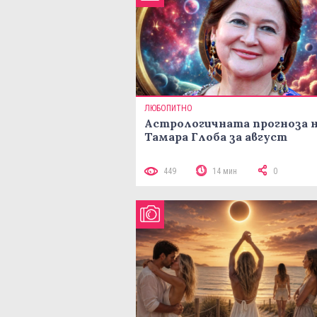
ЛЮБОПИТНО
Астрологичната прогноза 
Тамара Глоба за август
449
14 мин
0