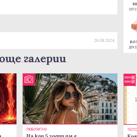
В
СЕП 24
26.08.2024
КО
ДЕК 22
още галерии
ЛЮБОПИТНО
ТЕСТ
а
На кои 5 зодии им е
Коя