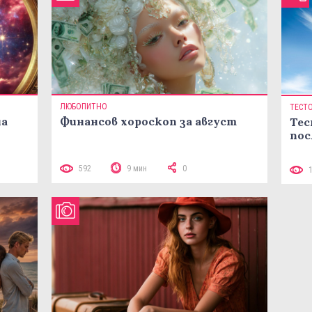
ЛЮБОПИТНО
ТЕСТ
на
Финансов хороскоп за август
Тес
пос
592
9 мин
0