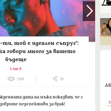
5-ти, той е идеален съпруг":
а говори много за вашето
бъдеще
1 от 6
1369
18
АБ
жденната дата на мъжа показват, че с
-добрите перспективи за брак!