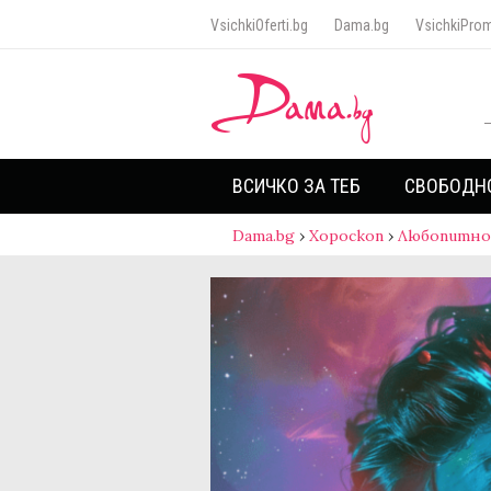
VsichkiOferti.bg
Dama.bg
VsichkiProm
ВСИЧКО ЗА ТЕБ
СВОБОДН
Dama.bg
›
Хороскоп
›
Любопитно