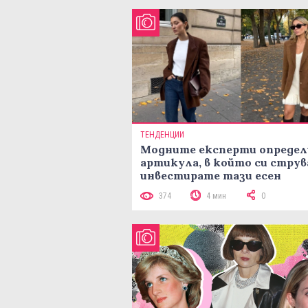
ТЕНДЕНЦИИ
Модните експерти определ
артикула, в който си струв
инвестирате тази есен
374
4 мин
0