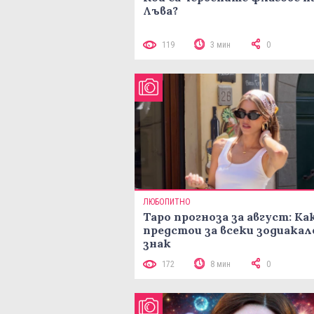
Лъва?
119
3 мин
0
ЛЮБОПИТНО
Таро прогноза за август: Ка
предстои за всеки зодиакал
знак
172
8 мин
0