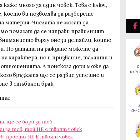
каже много за един човек. Това е ключ,
 което ви позволява да разберете
а материя. Числата не могат да
амо помагат да се направи правилният
 вниманието върху онези детайли, които
ни. По датата на раждане можете да
на характера, но и призвание, таланти и
в отношенията. А понякога дори може да
О
МАРТ 2
 кого връзката ще се развие успешно и
рне в стъбилен брак.
ята:
ЮНИ 22
а, ще се бори за теб
ри за теб, той НЕ е твоят човек
еб, просто НЕ Е твоят човек