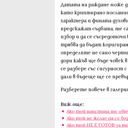
Датата на раждане може да 
като криптирано послание,
характера и фината духовн
предскажат съдбата, те с
избор и да се съсредоточи
трябва да бъдат коригира
определите не само черти 
дори какъв ще бъде човек 
се разбере със сигурност с
дали в бъдеще ще се превъ
Разберете повече в галери
Виж още:
Ако той наистина те обич
Ако той не желае да се бо
Ако той НЕ Е ГОТОВ за т