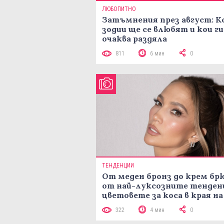
ЛЮБОПИТНО
Затъмнения през август: К
зодии ще се влюбят и кои ги
очаква раздяла
811
6 мин
0
ТЕНДЕНЦИИ
От меден бронз до крем брю
от най-луксозните тенден
цветовете за коса в края на
лятото
322
4 мин
0