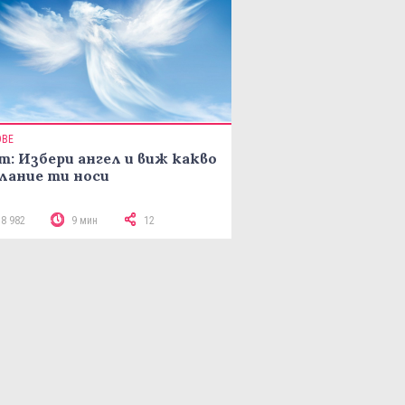
ОВЕ
т: Избери ангел и виж какво
лание ти носи
18 982
9 мин
12