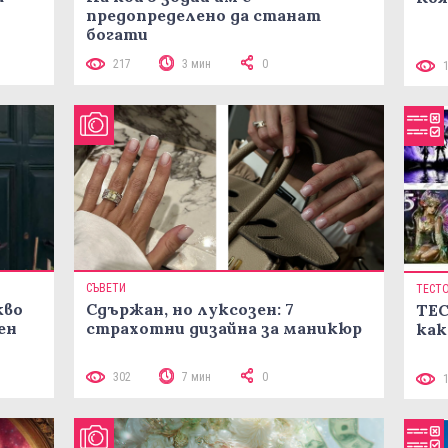
предопределено да станат
богати
217
3 мин
0
СЪВЕТИ
ТЕСТ
кво
Сдържан, но луксозен: 7
ТЕС
ен
страхотни дизайна за маникюр
как
302
7 мин
0