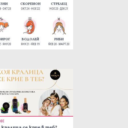
ЕЗНИ
СКОРПИОН
СТРЕЛЕЦ
 - ОКТ 23
ОКТ 24 - НОЕ 22
НОЕ 23 - ДЕК 21
ЗИРОГ
ВОДОЛЕЙ
РИБИ
 - ЯНУ 20
ЯНУ 21 - ФЕВ 19
ФЕВ 20 - МАРТ 20
ОВЕ
 кралица се крие в теб?