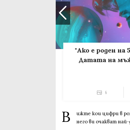
"Ако е роден на 
Датата на мъж
6
В
ижте кои цифри в ро
него ви очакват най