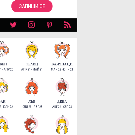
ЗАПИШИ СЕ
ВЕН
ТЕЛЕЦ
БЛИЗНАЦИ
1 - АПР 20
АПР 21 - МАЙ 21
МАЙ 22 - ЮНИ 21
РАК
ЛЪВ
ДЕВА
 - ЮЛИ 22
ЮЛИ 23 - АВГ 23
АВГ 24 - СЕП 23