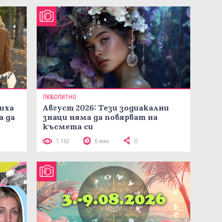
ЛЮБОПИТНО
иха
Август 2026: Тези зодиакални
а да
знаци няма да повярват на
късмета си
1 162
6 мин
0