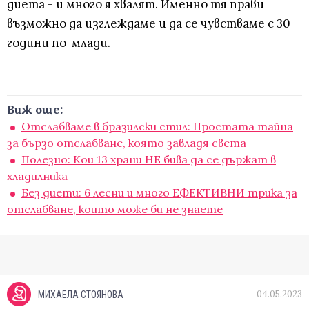
диета - и много я хвалят. Именно тя прави
възможно да изглеждаме и да се чувстваме с 30
години по-млади.
Виж още:
Отслабваме в бразилски стил: Простата тайна
за бързо отслабване, която завладя света
Полезно: Кои 13 храни НЕ бива да се държат в
хладилника
Без диети: 6 лесни и много ЕФЕКТИВНИ трика за
отслабване, които може би не знаете
04.05.2023
МИХАЕЛА СТОЯНОВА