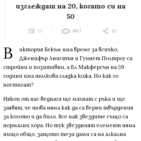
изглеждаш на 20, когато си на
50
11
4917
13
В
иктория Бекъм има време за всичко,
Дженифър Анистън и Гуинет Полтроу са
стройни и позитивни, а Ел Макферсън на 59
години има толкова гладка кожа. Но как го
постигат?
Някои от нас веднага ще махнат с ръка и ще
заявят, че това няма как да са верни твърдения
за когото и да било. Все пак звездите също са
нормални хора. Но тук звездният елемент няма
нищо общо, защото тези дами са на алкална