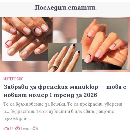
Последни статии
ИНТЕРЕСНО
Забрави за френския маникюр — това е
новият номер 1 тренд за 2026
Те са вдъхновение за всички. Те са прекрасни, уверени
и... възрастни. Те са известни в цял свят, защото
изглеждат…
52
4 мин
0