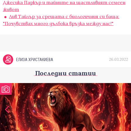
Джесика Паркър и тайните на щастливият семеен
живот
Лив Тайлър за срещата с биологичния си баща:
"Почувствах много дълбока връзка между нас!"
26.03.2022
ЕЛИЗА ХРИСТАКИЕВА
Последни статии