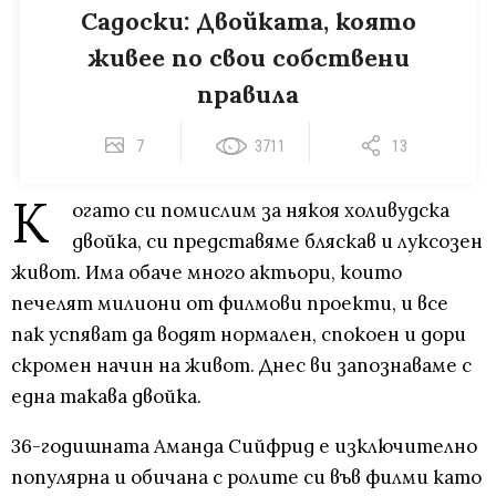
Садоски: Двойката, която
живее по свои собствени
правила
7
3711
13
К
огато си помислим за някоя холивудска
двойка, си представяме бляскав и луксозен
живот. Има обаче много актьори, които
печелят милиони от филмови проекти, и все
пак успяват да водят нормален, спокоен и дори
скромен начин на живот. Днес ви запознаваме с
една такава двойка.
36-годишната Аманда Сийфрид е изключително
популярна и обичана с ролите си във филми като