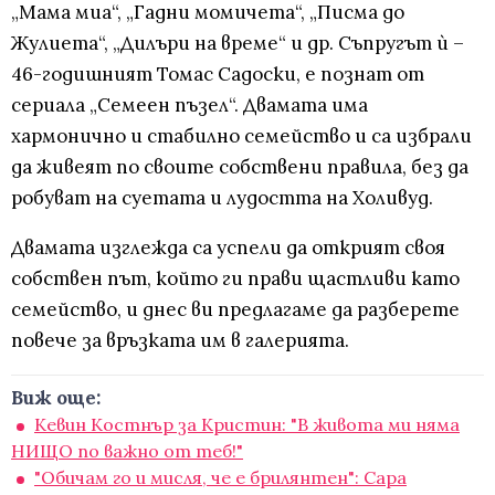
„Мама миа“, „Гадни момичета“, „Писма до
Жулиета“, „Дилъри на време“ и др. Съпругът ѝ –
46-годишният Томас Садоски, е познат от
сериала „Семеен пъзел“. Двамата има
хармонично и стабилно семейство и са избрали
да живеят по своите собствени правила, без да
робуват на суетата и лудостта на Холивуд.
Двамата изглежда са успели да открият своя
собствен път, който ги прави щастливи като
семейство, и днес ви предлагаме да разберете
повече за връзката им в галерията.
Виж още:
Кевин Костнър за Кристин: "В живота ми няма
НИЩО по важно от теб!"
"Обичам го и мисля, че е брилянтен": Сара