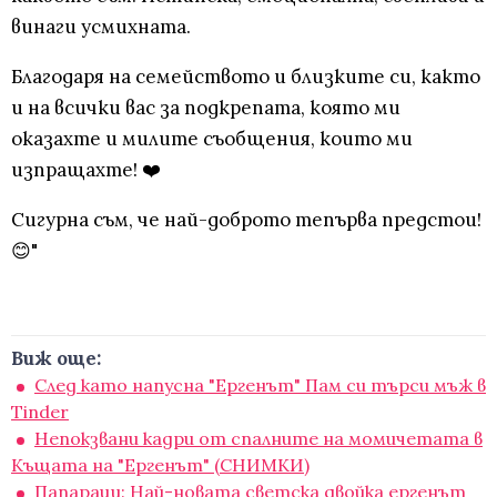
винаги усмихната.
Благодаря на семейството и близките си, както
и на всички вас за подкрепата, която ми
оказахте и милите съобщения, които ми
изпращахте! ❤️
Сигурна съм, че най-доброто тепърва предстои!
😊"
Виж още:
След като напусна "Ергенът" Пам си търси мъж в
Tinder
Непокзвани кадри от спалните на момичетата в
Къщата на "Ергенът" (СНИМКИ)
Папараци: Най-новата светска двойка ергенът