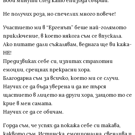
Боби минути след като епизода свърши: "
Не получих роза, но спечелих много повече!
Участието ми в “Ергенът” беше най-голямото
приключение, в което някога съм се впускала.
Ако питате дали съжалявам, веднага ще ви кажа-
НЕ!
Предизвиках себе си, изпитах страхотни
емоции, срещнах прекрасни хора.
Благодарна съм за всичко, което ми се случи.
Научих се да бъда уверена и да не търся
щастието в лицето на други хора, защото то се
крие в мен самата.
Научих се да се обичам.
Горда съм, че успях да покажа себе си такава,
каквото съм. Истинска, емоционална, свенлива и