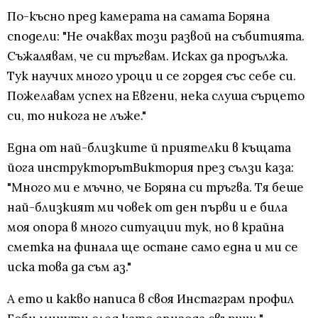
По-късно пред камерата на самата Боряна
сподели: "Не очаквах този развой на събитията.
Съжалявам, че си тръгвам. Исках да продължа.
Тук научих много уроци и се гордея със себе си.
Пожелавам успех на Евгени, нека слуша сърцето
си, то никога не лъже."
Една от най-близките й приятелки в къщата
йога инструкторътВиктория през сълзи каза:
"Много ми е мъчно, че Боряна си тръгва. Тя беше
най-близкият ми човек от ден първи и е била
моя опора в много ситуации тук, но в крайна
сметка на финала ще остане само една и ми се
иска това да съм аз."
А ето и какво написа в своя Инстаграм профил