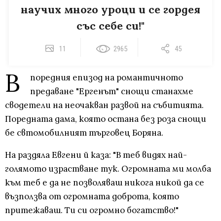
научих много уроци и се гордея
със себе си!"
11
2965
45
В
поредния епизод на романтичното
предаване "Ергенът" снощи станахме
сводетели на неочакван развой на събитията.
Поредната дама, която остана без роза снощи
бе свтомобилният търговец Боряна.
На раздяла Евгени й каза: "В теб видях най-
голямото израстване тук. Огромната ми молба
към теб е да не позволяваш никога никой да се
възползва от огромната доброта, която
притежаваш. Ти си огромно богатство!"