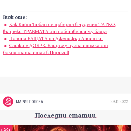
Виж още:
Как Кийт Ърбан се првърна в чудесен ТАТКО,
въпреки ТРАВМАТА от собствения му баща
Почина БАЩАТА на Дженифър Анистън
Сашко е ДОБРЕ: Баща му пусна снимка от
болничната стая в Пирогов
29.11.2022
МАРИЯ ПОПОВА
Последни статии