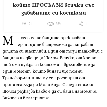
който ПРОСЪЛЗИ всички със
забавните си костюми
21
859
1
М
ного често бащите прекрачват
границите в стремежа да направят
децата си щастливи. Един от тези татковци е
бащата на две деца Шолом. Всичко, от което
той има нужда са костюми и вдъхновение за
един момент, който винаги ще помни.
Трансформациите му се простират от
принцеса Елза до Мона Лиза. С тези снимки
Шолом разказва какво е да си баща на момиче.
Вижте ги в галерията: