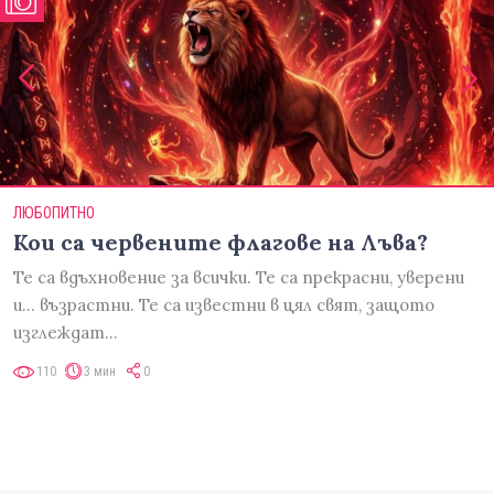
ЛЮБОПИТНО
Кои са червените флагове на Лъва?
Те са вдъхновение за всички. Те са прекрасни, уверени
и... възрастни. Те са известни в цял свят, защото
изглеждат…
110
3 мин
0