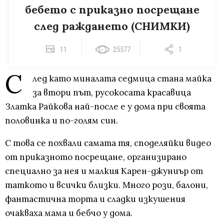
бебето с приказно посрещане
след раждането (СНИМКИ)
11
25577
1
С
лед като миналата седмица стана майка
за втори път, русокосата красавица
Златка Райкова най-после е у дома при своята
половинка и по-голям син.
С това се похвали самата тя, споделяйки видео
от приказното посрещане, организирано
специално за нея и малкия Карен-джуниър от
таткото и всички близки. Много рози, балони,
фантастична торта и сладки изкушения
очакваха мама и бебчо у дома.