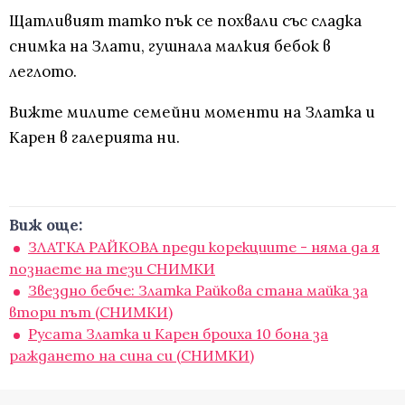
Щатливият татко пък се похвали със сладка
снимка на Злати, гушнала малкия бебок в
леглото.
Вижте милите семейни моменти на Златка и
Карен в галерията ни.
Виж още:
ЗЛАТКА РАЙКОВА преди корекциите - няма да я
познаете на тези СНИМКИ
Звездно бебче: Златка Райкова стана майка за
втори път (СНИМКИ)
Русата Златка и Карен броиха 10 бона за
раждането на сина си (СНИМКИ)