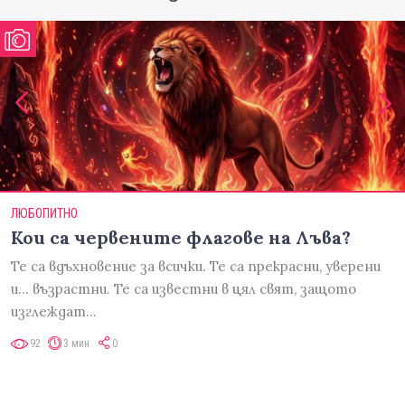
ЛЮБОПИТНО
Кои са червените флагове на Лъва?
Те са вдъхновение за всички. Те са прекрасни, уверени
и... възрастни. Те са известни в цял свят, защото
изглеждат…
92
3 мин
0