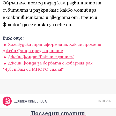
Обръщаме поглед назад към развитието на
събитията и разкриваме какво мотивира
екоактивистката и звездата от „Грейс и
Франки“ да се грижи за себе си.
Виж още:
Холивудска трансформация: Как се промени
Джейн Фонда през годините
Джейн Фонда: “Ракът е учител”
Джейн Фонда за борбата с коварния рак:
"Чувствам се МНОГО силна!"
16.01.2023
ДОНИКА СИМЕОНОВА
Последни статии