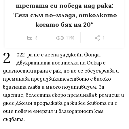
третата си победа над рака:
"Сега съм по-млада, отколкото
когато бях на 20“
8
1190
1
2
022-ра не е лесна за Джейн Фонда.
Двукратната носителка на Оскар е
диагностицирана с рак, но не се обезсърчава и
преминава предизвикателството с високо
вдигната глава и много позитивизъм. За
щастие, болестта скоро преминава в ремисия и
днес Джейн продължава да живее живота си с
още повече енергия и благодарност към
съдбата.