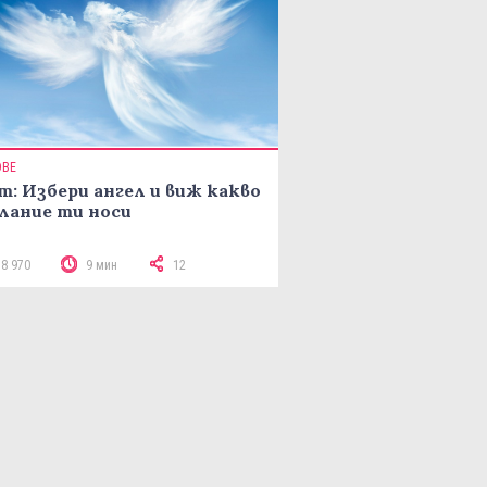
ОВЕ
т: Избери ангел и виж какво
лание ти носи
18 970
9 мин
12