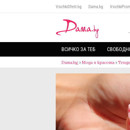
VsichkiOferti.bg
Dama.bg
VsichkiProm
ВСИЧКО ЗА ТЕБ
СВОБОДН
Dama.bg
›
Мода и красота
›
Тенд