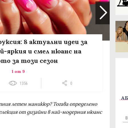
уксия: 8 актуални идеи за
й-яркия и смел нюанс на
ото за този сезон
1 от 9
1356
0
АБ
ния летен маникюр? Тогава определено
елекция от дизайни в най-модерния нюанс