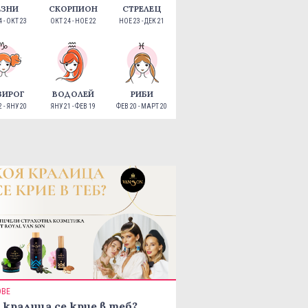
ЕЗНИ
СКОРПИОН
СТРЕЛЕЦ
 - ОКТ 23
ОКТ 24 - НОЕ 22
НОЕ 23 - ДЕК 21
ЗИРОГ
ВОДОЛЕЙ
РИБИ
 - ЯНУ 20
ЯНУ 21 - ФЕВ 19
ФЕВ 20 - МАРТ 20
ОВЕ
 кралица се крие в теб?