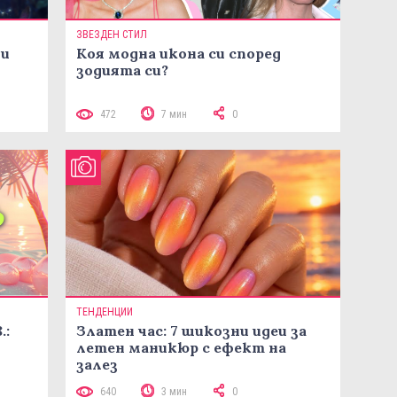
ЗВЕЗДЕН СТИЛ
ни
Коя модна икона си според
зодията си?
472
7 мин
0
ТЕНДЕНЦИИ
.:
Златен час: 7 шикозни идеи за
летен маникюр с ефект на
залез
640
3 мин
0