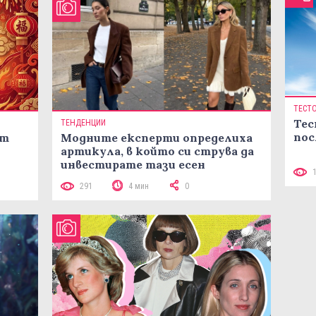
ТЕСТ
Тес
ТЕНДЕНЦИИ
пос
ст
Модните експерти определиха
артикула, в който си струва да
инвестирате тази есен
291
4 мин
0