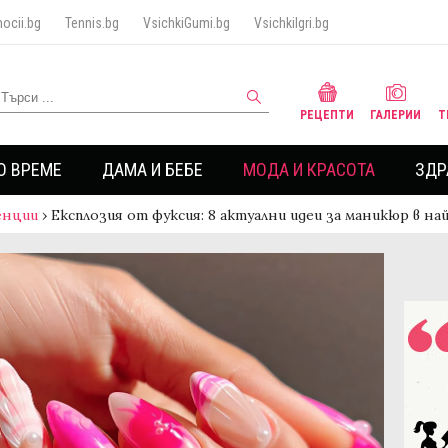
ocii.bg
Tennis.bg
VsichkiGumi.bg
VsichkiIgri.bg
РЕЦЕПТИ
ГАЛЕРИИ
Т
О ВРЕМЕ
ДАМА И БЕБЕ
МОДА И КРАСОТА
ЗДР
енции
›
Експлозия от фуксия: 8 актуални идеи за маникюр в на