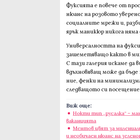
Фуксията е повече от прос
нюанс на розовото уверен
социалните мрежи и, разби
ярък маникюр никога няма 
Универсалността на фукси
зашеметяващо както в мин
С тази галерия искаме да 
вдъхновяващ може да бъде 
ние, фенки на минимализма
следващото си посещение 
Виж още:
Нокти тип „русалка“ – ма
ваканцията
Ментов цвят за милениали
и необичаен нюанс на зелен