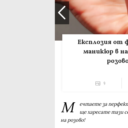
Експлозия от ф
маникюр в на
розов
9
М
ечтаете за перфект
ще харесате тази с
на розово!