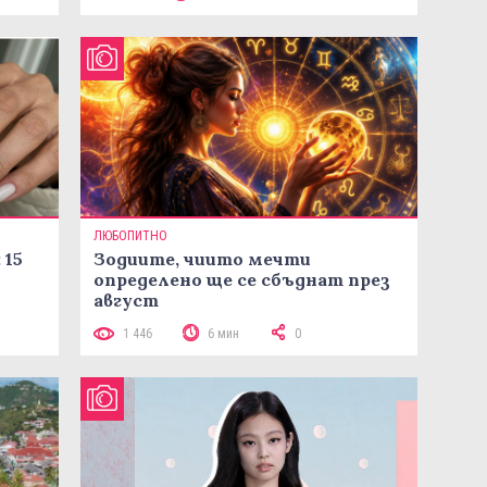
ЛЮБОПИТНО
 15
Зодиите, чиито мечти
определено ще се сбъднат през
август
1 446
6 мин
0