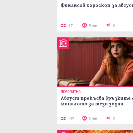
Финансов хороскоп за авгу
141
9 мин
0
ЛЮБОПИТНО
Август прекъсва връзките 
миналото за тези зодии
719
5 мин
0