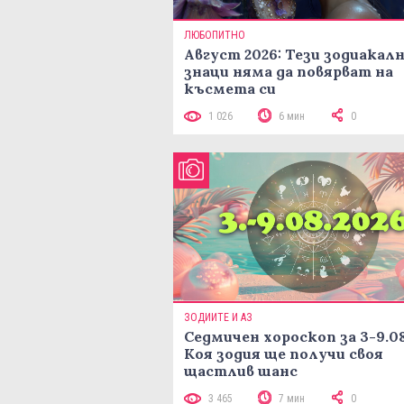
ЛЮБОПИТНО
Август 2026: Тези зодиакал
знаци няма да повярват на
късмета си
1 026
6 мин
0
ЗОДИИТЕ И АЗ
Седмичен хороскоп за 3-9.08
Коя зодия ще получи своя
щастлив шанс
3 465
7 мин
0