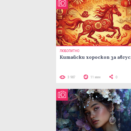
ЛЮБОПИТНО
Китайски хороскоп за авгу
3 987
11 мин
0