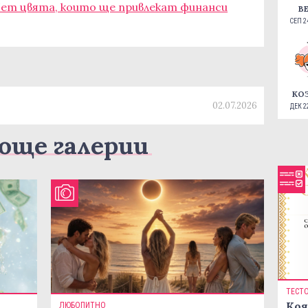
Пет цвята, които ще привлекат финанси
В
СЕП 24
КО
02.07.2026
ДЕК 22
още галерии
ТЕСТ
Коя
ЛЮБОПИТНО