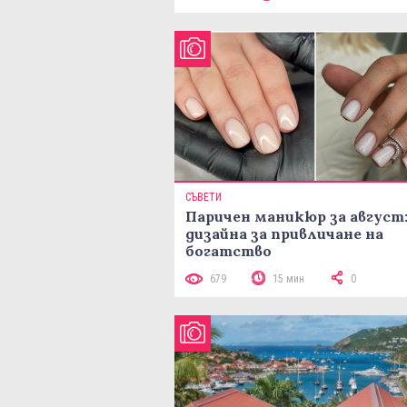
СЪВЕТИ
Паричен маникюр за август:
дизайна за привличане на
богатство
679
15 мин
0