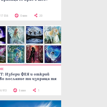
117 556
0 мин
20
ОВЕ
Т: Избери ФЕЯ и открий
во послание ти изпраща тя
16 913
6 мин
1