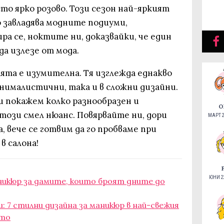
то ярко розово. Този сезон най-яркият
о завладява модните подиуми,
ра се, ноктите ни, доказвайки, че един
да излезе от мода.
ята е изумителна. Тя изглежда еднакво
ималистични, така и в сложни дизайни.
ви покажем колко разнообразен и
О
този смел нюанс. Повярвайте ни, дори
МАРТ 2
, вече се готвим да го пробваме при
в салона!
ЮНИ 22
никюр за дамите, които броят дните до
: 7 стилни дизайна за маникюр в най-свежия
ото