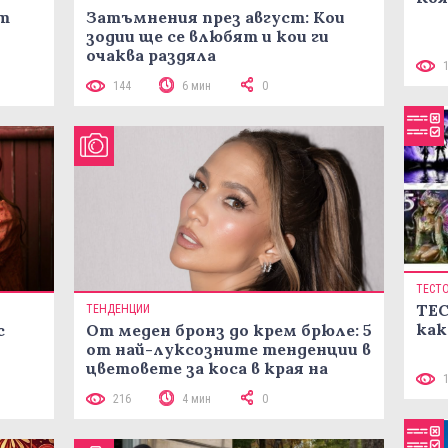
ст
Затъмнения през август: Кои
зодии ще се влюбят и кои ги
очаква раздяла
144
6 мин
0
ТЕСТ
ТЕС
ТЕНДЕНЦИИ
как
с
От меден бронз до крем брюле: 5
от най-луксозните тенденции в
цветовете за коса в края на
лятото
216
4 мин
0