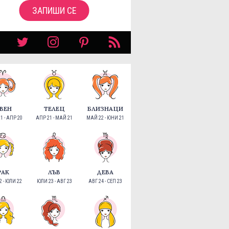
ЗАПИШИ СЕ
ВЕН
ТЕЛЕЦ
БЛИЗНАЦИ
1 - АПР 20
АПР 21 - МАЙ 21
МАЙ 22 - ЮНИ 21
РАК
ЛЪВ
ДЕВА
 - ЮЛИ 22
ЮЛИ 23 - АВГ 23
АВГ 24 - СЕП 23