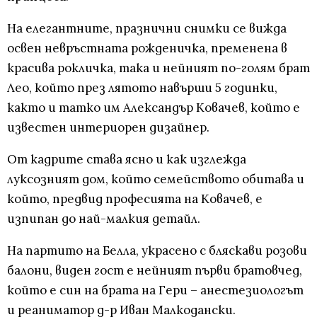
На елегантните, празнични снимки се вижда
освен невръстната рожденичка, пременена в
красива рокличка, така и нейният по-голям брат
Лео, който през лятото навърши 5 годинки,
както и татко им Александър Ковачев, който е
известен интериорен дизайнер.
От кадрите става ясно и как изглежда
луксозният дом, който семейството обитава и
който, предвид професията на Ковачев, е
изпипан до най-малкия детайл.
На партито на Белла, украсено с бляскави розови
балони, виден гост е нейният първи братовчед,
който е син на брата на Гери – анестезиологът
и реаниматор д-р Иван Малкодански.