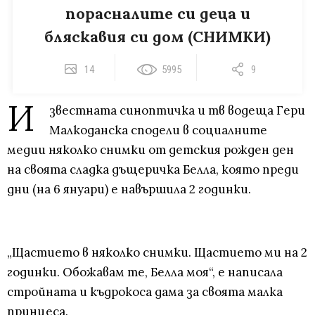
порасналите си деца и
бляскавия си дом (СНИМКИ)
14
5995
9
И
звестната синоптичка и тв водеща Гери
Малкоданска сподели в социалните
медии няколко снимки от детския рожден ден
на своята сладка дъщеричка Белла, която преди
дни (на 6 януари) е навършила 2 годинки.
„Щастието в няколко снимки. Щастието ми на 2
годинки. Обожавам те, Белла моя“, е написала
стройната и къдрокоса дама за своята малка
принцеса.