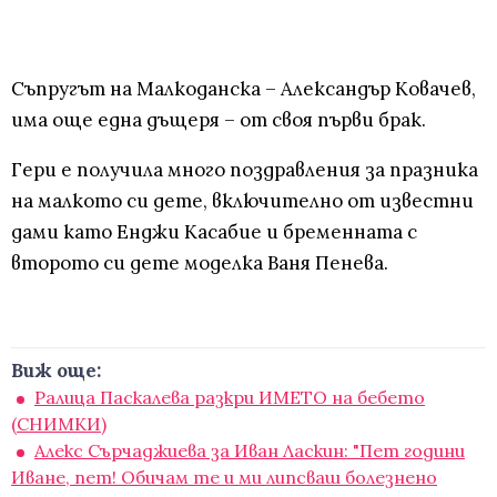
Съпругът на Малкоданска – Александър Ковачев,
има още една дъщеря – от своя първи брак.
Гери е получила много поздравления за празника
на малкото си дете, включително от известни
дами като Енджи Касабие и бременната с
второто си дете моделка Ваня Пенева.
Виж още:
Ралица Паскалева разкри ИМЕТО на бебето
(СНИМКИ)
Алекс Сърчаджиева за Иван Ласкин: "Пет години
Иване, пет! Обичам те и ми липсваш болезнено