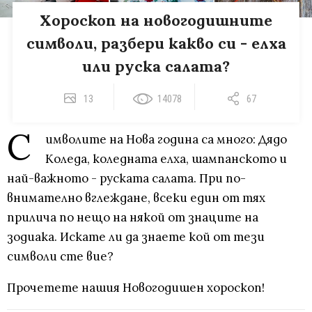
Хороскоп на новогодишните
символи, разбери какво си - елха
или руска салата?
13
14078
67
С
имволите на Нова година са много: Дядо
Коледа, коледната елха, шампанското и
най-важното - руската салата. При по-
внимателно вглеждане, всеки един от тях
прилича по нещо на някой от знаците на
зодиака. Искате ли да знаете кой от тези
символи сте вие?
Прочетете нашия Новогодишен хороскоп!