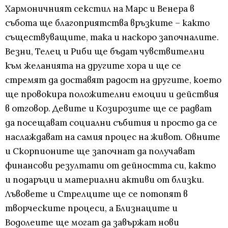
Хармоничният секстил на Марс и Венера в
събота ще благоприятства връзките – както
съществуващите, така и наскоро започналите.
Везни, Телец и Риби ще бъдат чувствителни
към желанията на другите хора и ще се
стремят да доставят радост на другите, което
ще провокира положителни емоции и действия
в отговор. Девите и Козирозите ще се радват
да посещават социални събития и просто да се
наслаждават на самия процес на живот. Овните
и Скорпионите ще започнат да получават
финансови резултати от дейността си, както
и подаръци и материални активи от близки.
Лъвовете и Стрелците ще се потопят в
творческите процеси, а Близнаците и
Водолеите ще могат да завържат нови