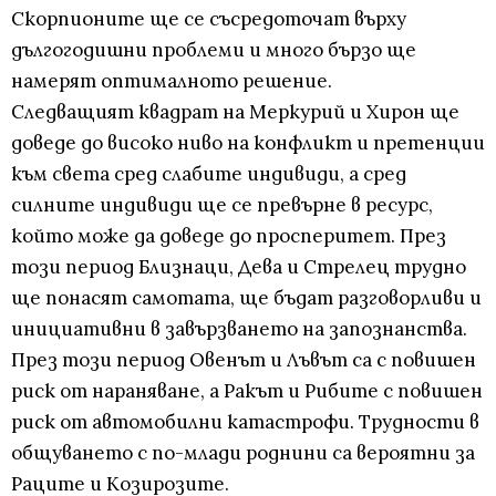
Скорпионите ще се съсредоточат върху
дългогодишни проблеми и много бързо ще
намерят оптималното решение.
Следващият квадрат на Меркурий и Хирон ще
доведе до високо ниво на конфликт и претенции
към света сред слабите индивиди, а сред
силните индивиди ще се превърне в ресурс,
който може да доведе до просперитет. През
този период Близнаци, Дева и Стрелец трудно
ще понасят самотата, ще бъдат разговорливи и
инициативни в завързването на запознанства.
През този период Овенът и Лъвът са с повишен
риск от нараняване, а Ракът и Рибите с повишен
риск от автомобилни катастрофи. Трудности в
общуването с по-млади роднини са вероятни за
Раците и Козирозите.