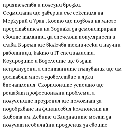
приятелства и полезни връзки.
Седмицата ще завърши със секстила на
Меркурий и Уран , което ще позволи на много
представители на Зодиака да демонстрират
своите таланти, да спечелят популярност и
слава. Върхът ще включва технически и научни
работници, както и IT специалисти.
Козирозите и Водолеите ще бъдат
непринудени, а спонтанните пътувания ще им
доставят много удоволствие и ярки
впечатления. Скорпионите успешно ще
решават професионални проблеми, а
получените прозрения ще помогнат за
подобряване на финансовия компонент на
живота им. Девите и Близнаците могат да
получат необичайни прозрения за своите