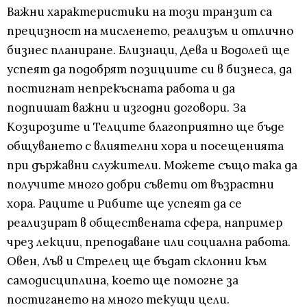
Важни характеристики на този транзит са
прецизност на мисленето, реализъм и отлично
бизнес планиране. Близнаци, Дева и Водолей ще
успеят да подобрят позициите си в бизнеса, да
постигнат непрекъсната работа и да
подпишат важни и изгодни договори. За
Козирозите и Телците благоприятно ще бъде
общуването с влиятелни хора и посещенията
при държавни служители. Можете също така да
получите много добри съвети от възрастни
хора. Раците и Рибите ще успеят да се
реализират в обществената сфера, например
чрез лекции, преподаване или социална работа.
Овен, Лъв и Стрелец ще бъдат склонни към
самодисциплина, което ще помогне за
постигането на много текущи цели.