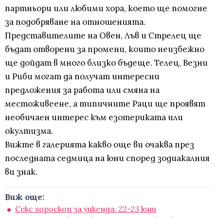
партньори или любими хора, което ще помогне
за подобряване на отношенията.
Представителите на Овен, Лъв и Стрелец ще
бъдат отворени за промени, които неизбежно
ще дойдат в много близко бъдеще. Телец, Везни
и Риби могат да получат интересни
предложения за работа или смяна на
местоживеене, а типичните Раци ще проявят
необичаен интерес към езотериката или
окултизма.
Вижте в галерията какво още ви очаква през
последната седмица на юни според зодиакалния
ви знак.
Виж още:
Секс хороскоп за уикенда: 22-23 юни