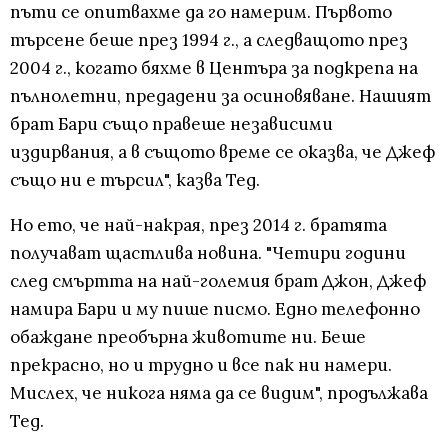
пъти се опитвахме да го намерим. Първото
търсене беше през 1994 г., а следващото през
2004 г., когато бяхме в Центъра за подкрепа на
пълнолетни, предадени за осиновяване. Нашият
брат Бари също правеше независими
издирвания, а в същото време се оказва, че Джеф
също ни е търсил", казва Тед.
Но ето, че най-накрая, през 2014 г. братята
получават щастлива новина. "Четири години
след смъртта на най-големия брат Джон, Джеф
намира Бари и му пише писмо. Едно телефонно
обаждане преобърна животите ни. Беше
прекрасно, но и трудно и все пак ни намери.
Мислех, че никога няма да се видим", продължава
Тед.