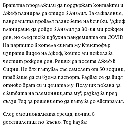
Братята продължили да поддържат контакти и
Джеф планирал да отиде в Англия. За съжаление,
пандемията проваля плановете на всички. "Джеф
планираше да дойде в Англия за 80-ия ми рожден
ден, но след това избухна пандемията от COVID.
На партито в хотела синът му Кристофър
изпрати видео на Джеф, който ми пожелава
честит рожден ден. Реших да посетя Джеф в
Сидни. Не бях пътувал със самолет от 50 години,
трябваше да си взема паспорт. Радвах се да видя
отново брат си и децата му. Получих покана за
сватбата на племенницата му", разказва през
сълзи Тед за решението да пътува до Австралия.
След емоционалната среща, почти 8
десетилетия по-късно, Тед казва: