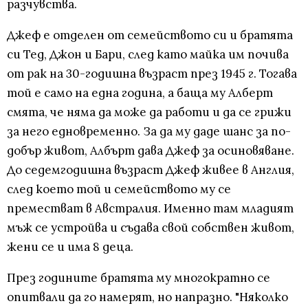
разчувства.
Джеф е отделен от семейството си и братята
си Тед, Джон и Бари, след като майка им почива
от рак на 30-годишна възраст през 1945 г. Тогава
той е само на една година, а баща му Алберт
смята, че няма да може да работи и да се грижи
за него едновременно. За да му даде шанс за по-
добър живот, Албърт дава Джеф за осиновяване.
До седемгодишна възраст Джеф живее в Англия,
след което той и семейството му се
преместват в Австралия. Именно там младият
мъж се устройва и съдава свой собствен живот,
жени се и има 8 деца.
През годините братята му многократно се
опитвали да го намерят, но напразно. "Няколко