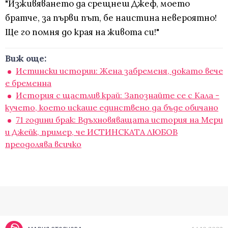
"Изживяването да срещнеш Джеф, моето
братче, за първи път, бе наистина невероятно!
Ще го помня до края на живота си!"
Виж още:
Истински истории: Жена забременя, докато вече
е бременна
История с щастлив край: Запознайте се с Кала -
кучето, което искаше единствено да бъде обичано
71 години брак: Вдъхновяващата история на Мери
и Джейк, пример, че ИСТИНСКАТА ЛЮБОВ
преодолява всичко