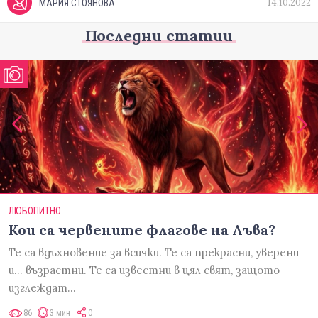
14.10.2022
МАРИЯ СТОЯНОВА
Последни статии
ЛЮБОПИТНО
Кои са червените флагове на Лъва?
Те са вдъхновение за всички. Те са прекрасни, уверени
и... възрастни. Те са известни в цял свят, защото
изглеждат…
86
3 мин
0