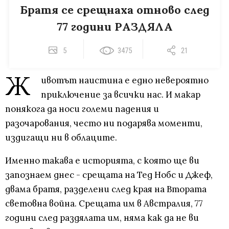
Братя се срещнаха отново след
77 години РАЗДЯЛА
5
3475
21
Ж
ивотът наистина е едно невероятно
приключение за всички нас. И макар
понякога да носи големи падения и
разочарования, често ни подарява моменти,
издигащи ни в облаците.
Именно такава е историята, с която ще ви
запознаем днес - срещата на Тед Нобс и Джеф,
двама братя, разделени след края на Втората
световна война. Срещата им в Австралия, 77
години след раздялата им, няма как да не ви