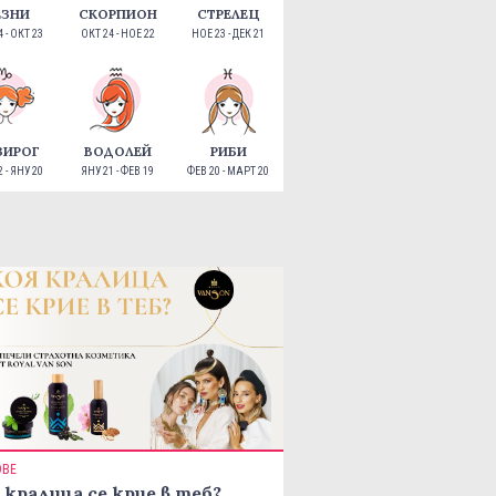
ЕЗНИ
СКОРПИОН
СТРЕЛЕЦ
 - ОКТ 23
ОКТ 24 - НОЕ 22
НОЕ 23 - ДЕК 21
ЗИРОГ
ВОДОЛЕЙ
РИБИ
 - ЯНУ 20
ЯНУ 21 - ФЕВ 19
ФЕВ 20 - МАРТ 20
ОВЕ
 кралица се крие в теб?