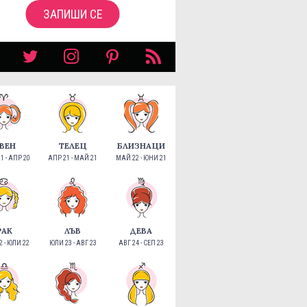
ЗАПИШИ СЕ
ВЕН
ТЕЛЕЦ
БЛИЗНАЦИ
1 - АПР 20
АПР 21 - МАЙ 21
МАЙ 22 - ЮНИ 21
РАК
ЛЪВ
ДЕВА
 - ЮЛИ 22
ЮЛИ 23 - АВГ 23
АВГ 24 - СЕП 23