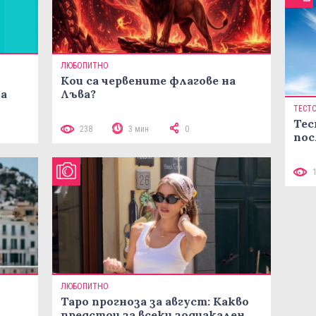
ЛЮБОПИТНО
Кои са червените флагове на
ма
Лъва?
ТЕСТ
Тес
238
3 мин
0
пос
ЛЮБОПИТНО
Таро прогноза за август: Какво
предстои за всеки зодиакален