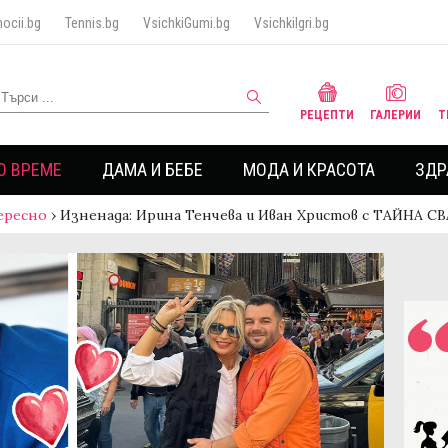
ocii.bg
Tennis.bg
VsichkiGumi.bg
VsichkiIgri.bg
РЕЦЕПТИ
ГАЛЕРИИ
Т
О ВРЕМЕ
ДАМА И БЕБЕ
МОДА И КРАСОТА
ЗДР
ересно
›
Изненада: Ирина Тенчева и Иван Христов с ТАЙНА 