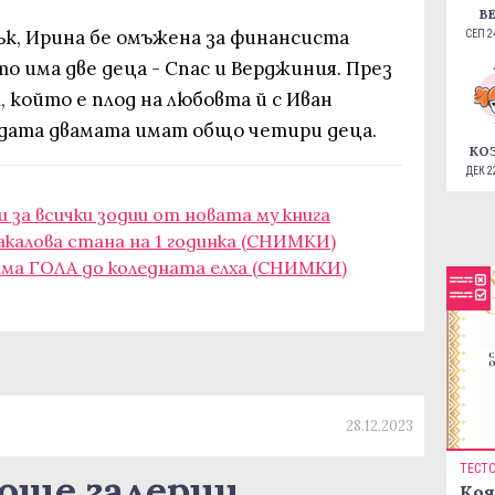
В
пък, Ирина бе омъжена за финансиста
СЕП 24
то има две деца - Спас и Верджиния. През
л, който е плод на любовта й с Иван
 дата двамата имат общо четири деца.
КО
ДЕК 22
и за всички зодии от новата му книга
калова стана на 1 годинка (СНИМКИ)
нима ГОЛА до коледната елха (СНИМКИ)
28.12.2023
ТЕСТ
още галерии
Коя