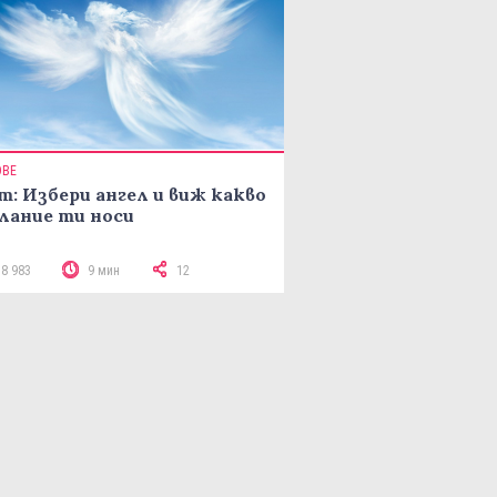
ОВЕ
т: Избери ангел и виж какво
лание ти носи
18 983
9 мин
12