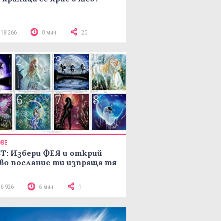
118 266
0 мин
20
ОВЕ
Т: Избери ФЕЯ и открий
во послание ти изпраща тя
16 926
6 мин
1