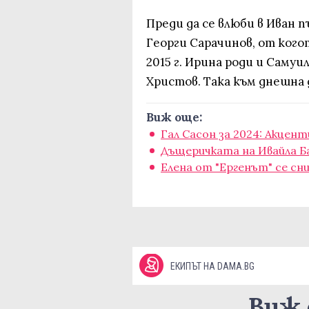
Преди да се влюби в Иван 
Георги Сарачинов, от кого
2015 г. Ирина роди и Самуи
Христов. Така към днешна
Виж още:
Гал Сасон за 2024: Акцент
Дъщеричката на Ивайла Ба
Елена от "Ергенът" се с
ЕКИПЪТ НА DAMA.BG
Виж 