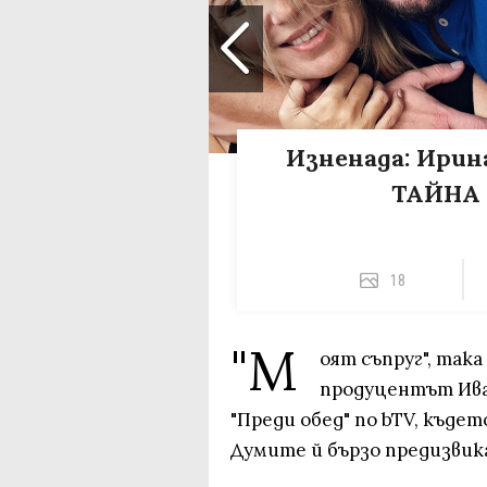
Изненада: Ирин
ТАЙНА 
18
"М
оят съпруг", так
продуцентът Иван
"Преди обед" по bTV, къде
Думите й бързо предизвик