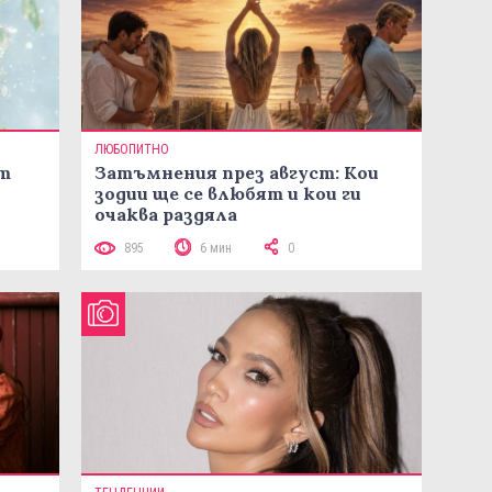
ЛЮБОПИТНО
ст
Затъмнения през август: Кои
зодии ще се влюбят и кои ги
очаква раздяла
895
6 мин
0