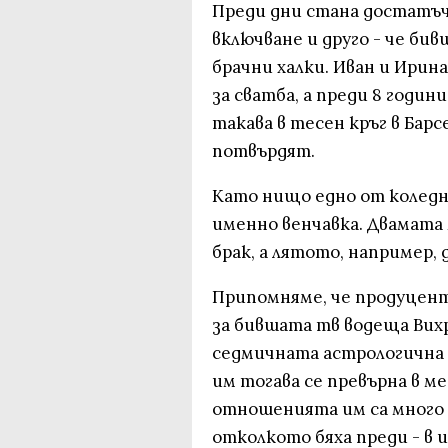
Преди дни стана достатъч
включване и друго - че би
брачни халки. Иван и Ирин
за сватба, а преди 8 годин
такава в тесен кръг в Барс
потвърдят.
Като нищо едно от коледни
именно венчавка. Двамата
брак, а лятото, например, 
Припомняме, че продуцентъ
за бившата тв водеща Вих
седмичната астрологична п
им тогава се превърна в ме
отношенията им са много 
отколкото бяха преди - в 