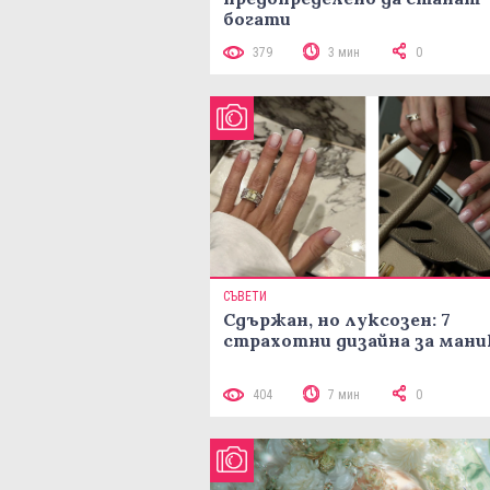
богати
379
3 мин
0
СЪВЕТИ
Сдържан, но луксозен: 7
страхотни дизайна за ман
404
7 мин
0