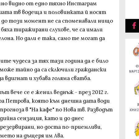
но видно от едно тяхно Инстаграм
вшата тв водеща и половинката й носят
а до този момент не са споменавали нищо
и бяха тиражирани слухове, че са имали
елона. Но дали е така, само те могат да
те чудеса за тях тази година да е било
О
 може тайно да са сключили граждански
МАРТ 2
да вдигнат и хубава голяма сватба.
т вече се е женил веднъж - през 2012 г.
ра Петрова, която към днешна дата води
рогноза в "На кафе" по Нова тв. Разводът
ЮНИ 22
дийна сензация, като и до днес
резервирани, но доста по-приемливи,
името на дъщеря им Ава.