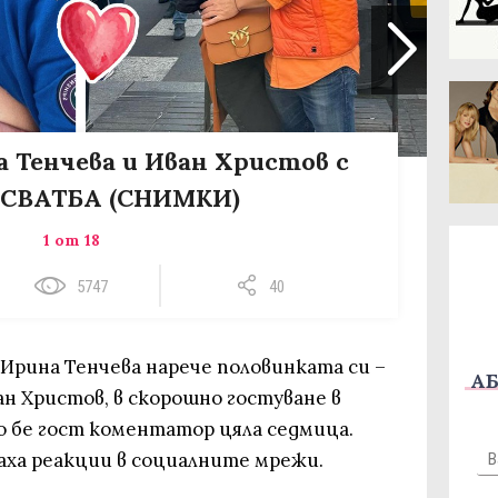
а Тенчева и Иван Христов с
СВАТБА (СНИМКИ)
1 от 18
5747
40
а Ирина Тенчева нарече половинката си –
АБ
 Христов, в скорошно гостуване в
то бе гост коментатор цяла седмица.
аха реакции в социалните мрежи.