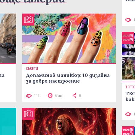
СЪВЕТИ
ма
Допаминов маникюр: 10 дизайна
за добро настроение
ТЕСТ
ТЕС
111
6 мин
0
как