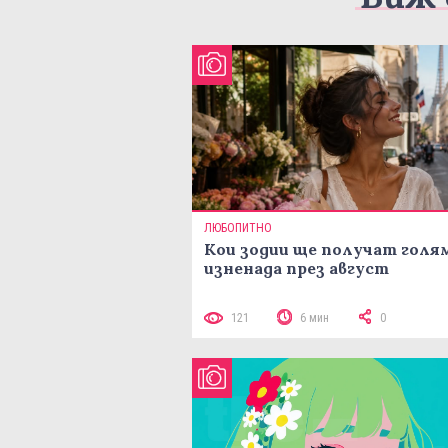
ЛЮБОПИТНО
Кои зодии ще получат голя
изненада през август
121
6 мин
0