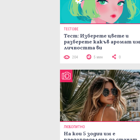
ТЕСТОВЕ
Тест: Изберете цвете и
разберете какъв аромат и
личността ви
204
5 мин
0
ЛЮБОПИТНО
На кои 5 зодии им е
предопределено да станат