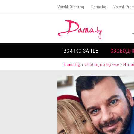
VsichkiOferti.bg
Dama.bg
VsichkiProm
ВСИЧКО ЗА ТЕБ
СВОБОДН
Dama.bg
›
Свободно време
›
Инт