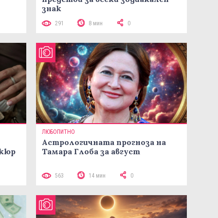
знак
291
8 мин
0
ЛЮБОПИТНО
Астрологичната прогноза на
икюр
Тамара Глоба за август
563
14 мин
0