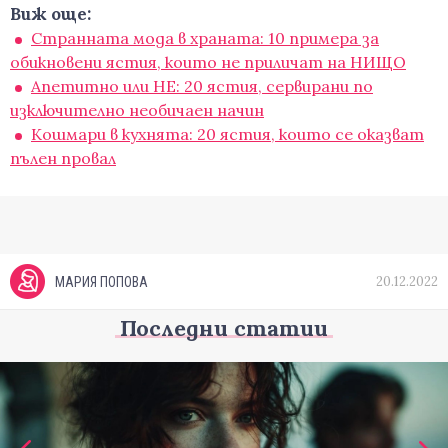
Виж още:
Странната мода в храната: 10 примера за
обикновени ястия, които не приличат на НИЩО
Апетитно или НЕ: 20 ястия, сервирани по
изключително необичаен начин
Кошмари в кухнята: 20 ястия, които се оказват
пълен провал
20.12.2022
МАРИЯ ПОПОВА
Последни статии