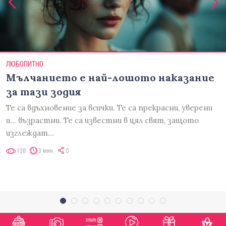
ЛЮБОПИТНО
Мълчанието е най-лошото наказание
за тази зодия
Те са вдъхновение за всички. Те са прекрасни, уверени
и... възрастни. Те са известни в цял свят, защото
изглеждат…
138
3 мин
0