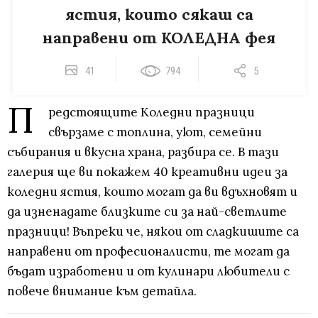
ястия, които сякаш са
направени от КОЛЕДНА фея
41
794
5
П
редстоящите Коледни празници
свързаме с топлина, уют, семейни
събирания и вкусна храна, разбира се. В тази
галерия ще ви покажем 40 креативни идеи за
коледни ястия, които могат да ви вдъхновят и
да изненадате близките си за най-светлите
празници! Въпреки че, някои от сладкишите са
направени от професионалисти, те могат да
бъдат изработени и от кулинари любители с
повече внимание към детайла.