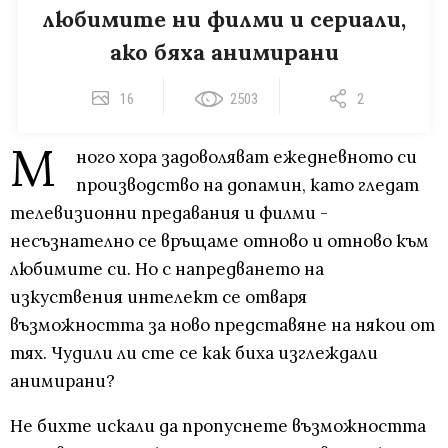
любимите ни филми и сериали,
ако бяха анимирани
16
2503
2
М
ного хора задоволяват ежедневното си
производство на допамин, като гледат
телевизионни предавания и филми -
несъзнателно се връщаме отново и отново към
любимите си. Но с напредването на
изкуствения интелект се отваря
възможността за ново представяне на някои от
тях. Чудили ли сте се как биха изглеждали
анимирани?
Не бихте искали да пропуснете възможността