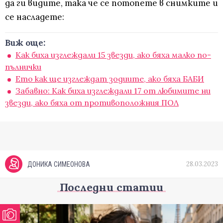
да ги видите, така че се потопете в снимките и
се насладете:
Виж още:
Как биха изглеждали 15 звезди, ако бяха малко по-
пълнички
Ето как ще изглеждат зодиите, ако бяха БАБИ
Забавно: Как биха изглеждали 17 от любимите ни
звезди, ако бяха от противоположния ПОЛ
28.03.2023
ДОНИКА СИМЕОНОВА
Последни статии