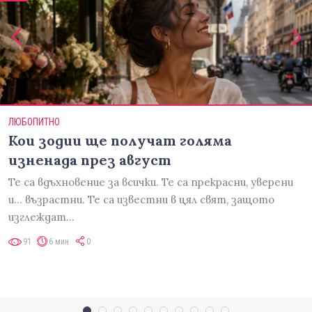
ЛЮБОПИТНО
Кои зодии ще получат голяма
изненада през август
Те са вдъхновение за всички. Те са прекрасни, уверени
и... възрастни. Те са известни в цял свят, защото
изглеждат…
91
6 мин
0