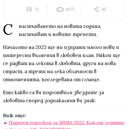
13
8177
85
С
настъпването на новата година,
настъпват и новите трепети.
Началото на 2023 ще ни изпрати много нови и
интересни вълнения в любовен план. Някои ще
се радват на лекота в любовта, други на нова
страст, а трети на лека облачност в
отношенията, последевана от слънце.
Ето какво са ви подготвили звездите за
любовта според зодиакалния ви знак:
Виж още:
Паричен хороскоп за ЗИМА 2022: Коя от зодиите