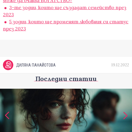
може да очаква БОГАТСТВО?
3-те зодии, които ще създадат семейство през
2023
5 зодии, които ще променят любовния си статус
през 2023
19.12.2022
ДИЛЯНА ПАНАЙОТОВА
Последни статии