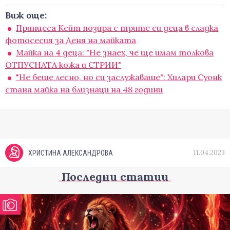
Виж още:
Принцеса Кейт позира с трите си деца в сладка
фотосесия за Деня на майката
Майка на 4 деца: "Не знаех, че ще имам толкова
ОТПУСНАТА кожа и СТРИИ"
"Не беше лесно, но си заслужаваше": Хилари Суонк
стана майка на близнаци на 48 години
11.04.2023
ХРИСТИНА АЛЕКСАНДРОВА
Последни статии