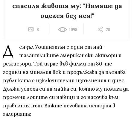
спасила живота му: "Нямаше да
оцелея без нея!"
8
1098
28
Д
ензъл Уошингтън е един от най-
талантливите американски актьори и
режисьори. Той играе във филми от 80-те
години на миналия век и продължава да пленява
публиката с изключителни изпълнения и днес.
Дължи успеха си на майка си, която му помага да
промени лошите си навици и го насочва към
правилния път. Вижте неговата история в
галерията: