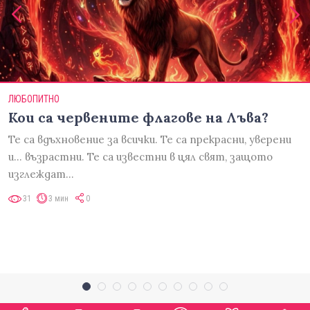
ЛЮБОПИТНО
Кои са червените флагове на Лъва?
Те са вдъхновение за всички. Те са прекрасни, уверени
и... възрастни. Те са известни в цял свят, защото
изглеждат…
31
3 мин
0