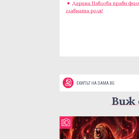
Дарина Павлова прави филм
главната роля!
ЕКИПЪТ НА DAMA.BG
Виж 