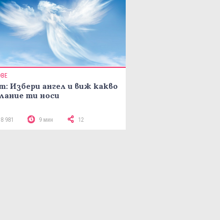
ОВЕ
т: Избери ангел и виж какво
лание ти носи
18 981
9 мин
12