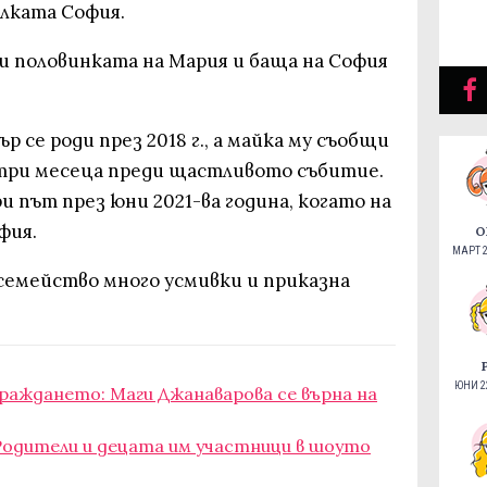
алката София.
и половинката на Мария и баща на София
р се роди през 2018 г., а майка му съобщи
три месеца преди щастливото събитие.
и път през юни 2021-ва година, когато на
офия.
О
МАРТ 2
семейство много усмивки и приказна
ЮНИ 22
раждането: Маги Джанаварова се върна на
: Родители и децата им участници в шоуто