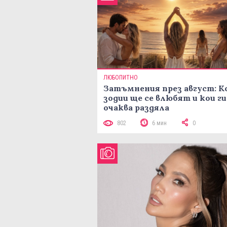
ЛЮБОПИТНО
Затъмнения през август: К
зодии ще се влюбят и кои ги
очаква раздяла
802
6 мин
0