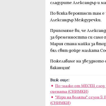
сладурите Александър и м
По всяка вероятнст там е 
Александър Междуречки.
Припомяме ви, че Александъ
за бременността си само 
Мария стана майка за втор
бял свят дойде малката С
Пожелаваме на звездното 
ваканция!
Виж още:
По-малко от МЕСЕЦ след 
сцената (СНИМКИ)
"Игри на волята" сезон 5
(СНИМКИ)