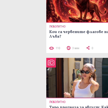
ЛЮБОПИТНО
Кои са червените флагове н
Лъва?
110
3 мин
0
ЛЮБОПИТНО
Таро прогноза за август: Ка