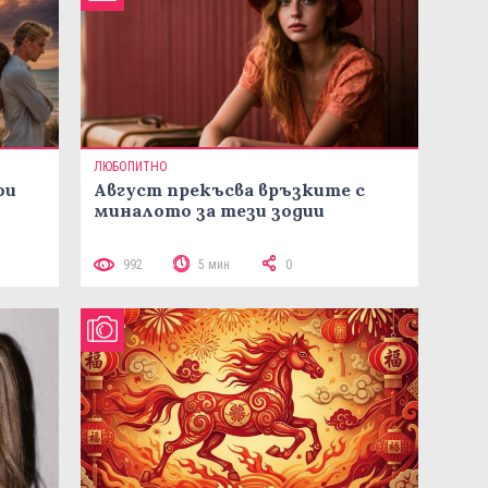
ЛЮБОПИТНО
ои
Август прекъсва връзките с
миналото за тези зодии
992
5 мин
0