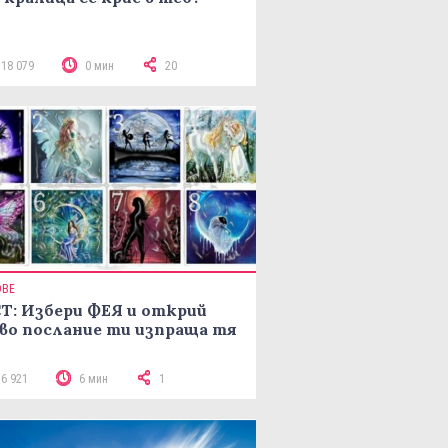
118 079
0 мин
20
ОВЕ
Т: Избери ФЕЯ и открий
во послание ти изпраща тя
16 921
6 мин
1