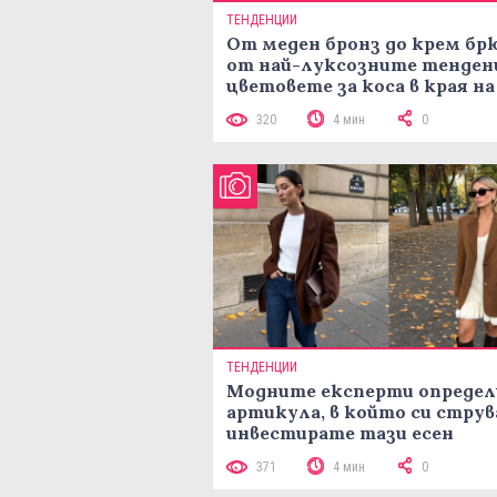
ТЕНДЕНЦИИ
От меден бронз до крем брю
от най-луксозните тенден
цветовете за коса в края на
лятото
320
4 мин
0
ТЕНДЕНЦИИ
Модните експерти определ
артикула, в който си струв
инвестирате тази есен
371
4 мин
0