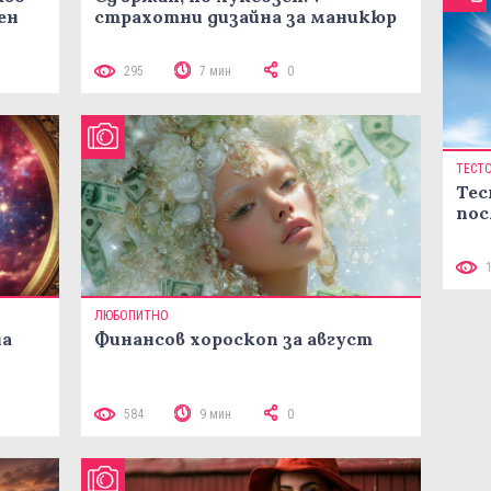
ен
страхотни дизайна за маникюр
295
7 мин
0
ТЕСТ
Тес
пос
ЛЮБОПИТНО
на
Финансов хороскоп за август
584
9 мин
0