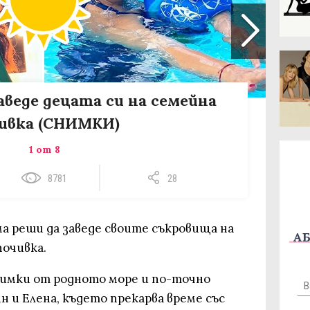
аведе децата си на семейна
ивка (СНИМКИ)
1 от 8
8781
28
ма реши да заведе своите съкровища на
АБ
почивка.
нимки от родното море и по-точно
н и Елена, където прекарва време със