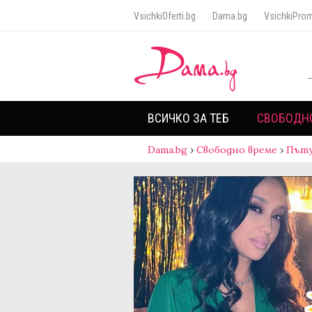
VsichkiOferti.bg
Dama.bg
VsichkiProm
ВСИЧКО ЗА ТЕБ
СВОБОДН
Dama.bg
›
Свободно време
›
Пъту