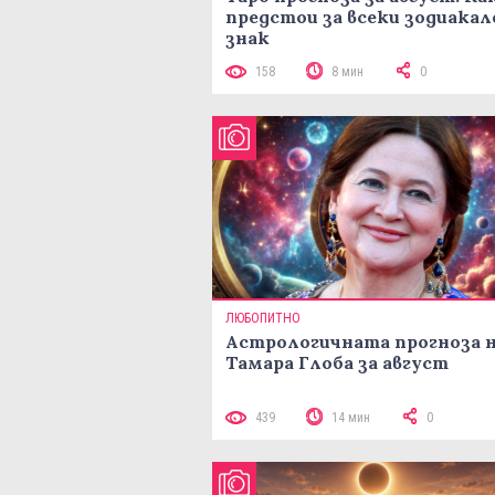
предстои за всеки зодиакал
знак
158
8 мин
0
ЛЮБОПИТНО
Астрологичната прогноза 
Тамара Глоба за август
439
14 мин
0