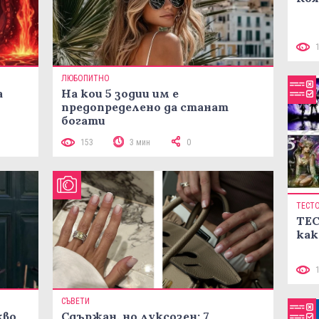
ЛЮБОПИТНО
а
На кои 5 зодии им е
предопределено да станат
богати
153
3 мин
0
ТЕСТ
ТЕС
как
СЪВЕТИ
кво
Сдържан, но луксозен: 7