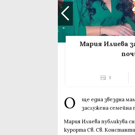
Мария Илиева з
поч
8
О
ще една звездна ма
заслужена семейна 
Мария Илиева публикува с
курорта Св. Св. Константи