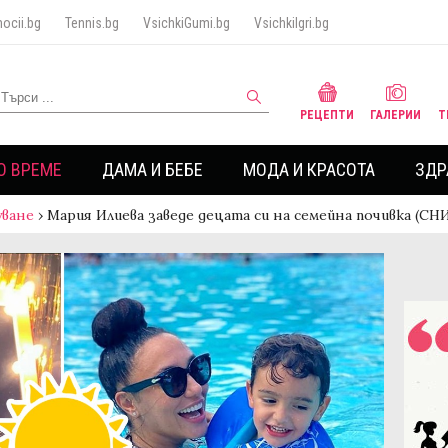
ocii.bg
Tennis.bg
VsichkiGumi.bg
VsichkiIgri.bg
РЕЦЕПТИ
ГАЛЕРИИ
Т
О ВРЕМЕ
ДАМА И БЕБЕ
МОДА И КРАСОТА
ЗДР
ване
›
Мария Илиева заведе децата си на семейна почивка (С