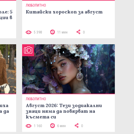
ЛЮБОПИТНО
ле: 5
Китайски хороскоп за август
ции в
5 398
11 мин
0
ЛЮБОПИТНО
иха
Август 2026: Тези зодиакални
а да
знаци няма да повярват на
късмета си
1 160
6 мин
0