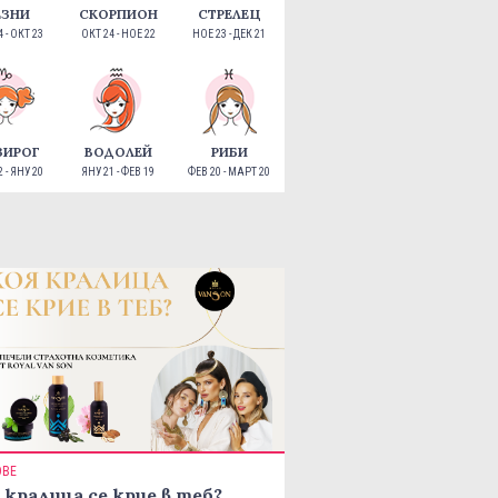
ЕЗНИ
СКОРПИОН
СТРЕЛЕЦ
 - ОКТ 23
ОКТ 24 - НОЕ 22
НОЕ 23 - ДЕК 21
ЗИРОГ
ВОДОЛЕЙ
РИБИ
 - ЯНУ 20
ЯНУ 21 - ФЕВ 19
ФЕВ 20 - МАРТ 20
ОВЕ
 кралица се крие в теб?