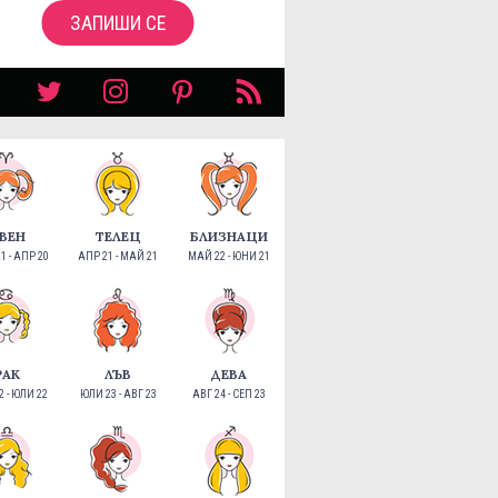
ЗАПИШИ СЕ
ВЕН
ТЕЛЕЦ
БЛИЗНАЦИ
1 - АПР 20
АПР 21 - МАЙ 21
МАЙ 22 - ЮНИ 21
РАК
ЛЪВ
ДЕВА
 - ЮЛИ 22
ЮЛИ 23 - АВГ 23
АВГ 24 - СЕП 23