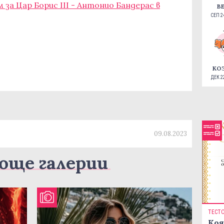
 за Цар Борис III - Антонио Бандерас в
В
СЕП 24
КО
ДЕК 22
09.08.2023
още галерии
ТЕСТ
Коя