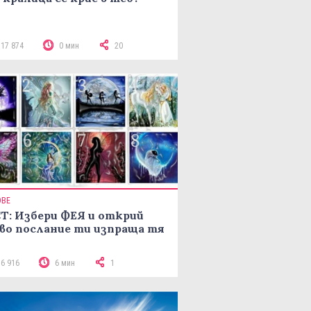
117 874
0 мин
20
ОВЕ
Т: Избери ФЕЯ и открий
во послание ти изпраща тя
16 916
6 мин
1