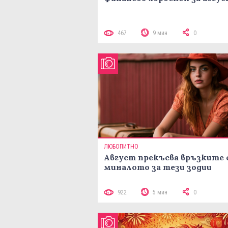
467
9 мин
0
ЛЮБОПИТНО
Август прекъсва връзките 
миналото за тези зодии
922
5 мин
0