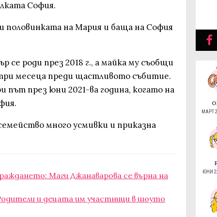
алката София.
и половинката на Мария и баща на София
р се роди през 2018 г., а майка му съобщи
три месеца преди щастливото събитие.
и път през юни 2021-ва година, когато на
офия.
О
МАРТ 2
семейство много усмивки и приказна
ЮНИ 22
раждането: Маги Джанаварова се върна на
: Родители и децата им участници в шоуто