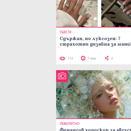
СЪВЕТИ
Сдържан, но луксозен: 7
страхотни дизайна за ман
174
7 мин
0
ЛЮБОПИТНО
Финансов хороскоп за авгу