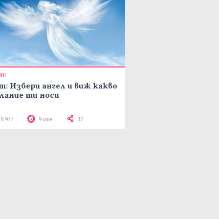
ОВЕ
т: Избери ангел и виж какво
лание ти носи
18 977
9 мин
12