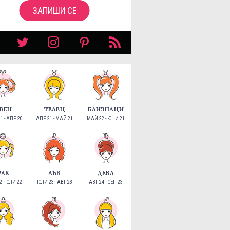
ЗАПИШИ СЕ
ВЕН
ТЕЛЕЦ
БЛИЗНАЦИ
1 - АПР 20
АПР 21 - МАЙ 21
МАЙ 22 - ЮНИ 21
РАК
ЛЪВ
ДЕВА
 - ЮЛИ 22
ЮЛИ 23 - АВГ 23
АВГ 24 - СЕП 23