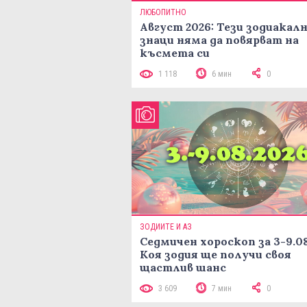
ЛЮБОПИТНО
Август 2026: Тези зодиакал
знаци няма да повярват на
късмета си
1 118
6 мин
0
ЗОДИИТЕ И АЗ
Седмичен хороскоп за 3-9.08
Коя зодия ще получи своя
щастлив шанс
3 609
7 мин
0