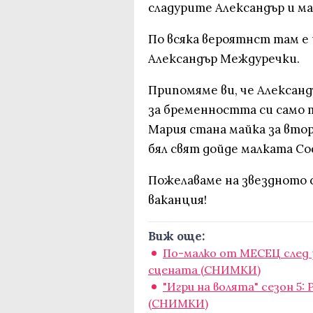
сладурите Александър и м
По всяка вероятнст там е 
Александър Междуречки.
Припомяме ви, че Александъ
за бременността си само 
Мария стана майка за втор
бял свят дойде малката С
Пожелаваме на звездното 
ваканция!
Виж още:
По-малко от МЕСЕЦ след 
сцената (СНИМКИ)
"Игри на волята" сезон 5
(СНИМКИ)