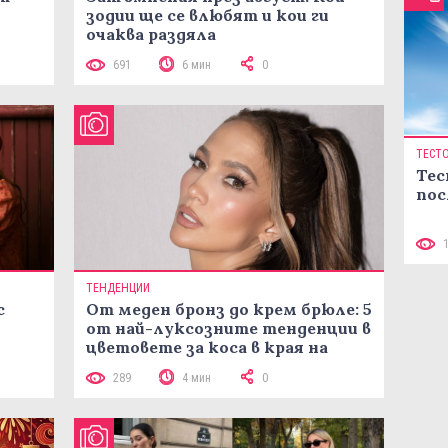
зодии ще се влюбят и кои ги
очаква раздяла
691
6 мин
0
ТЕСТ
Тес
пос
ТЕНДЕНЦИИ
с
От меден бронз до крем брюле: 5
от най-луксозните тенденции в
цветовете за коса в края на
лятото
289
4 мин
0