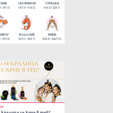
ЕЗНИ
СКОРПИОН
СТРЕЛЕЦ
 - ОКТ 23
ОКТ 24 - НОЕ 22
НОЕ 23 - ДЕК 21
ЗИРОГ
ВОДОЛЕЙ
РИБИ
 - ЯНУ 20
ЯНУ 21 - ФЕВ 19
ФЕВ 20 - МАРТ 20
ОВЕ
 кралица се крие в теб?