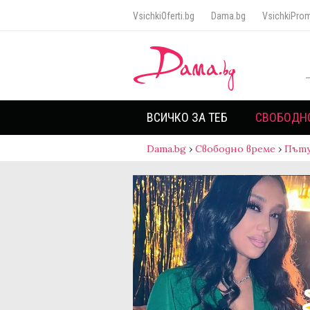
VsichkiOferti.bg
Dama.bg
VsichkiProm
ВСИЧКО ЗА ТЕБ
СВОБОДН
Dama.bg
›
Свободно време
›
Пъту