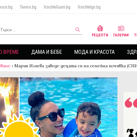
ocii.bg
Tennis.bg
VsichkiGumi.bg
VsichkiIgri.bg
РЕЦЕПТИ
ГАЛЕРИИ
Т
О ВРЕМЕ
ДАМА И БЕБЕ
МОДА И КРАСОТА
ЗДР
ване
›
Мария Илиева заведе децата си на семейна почивка (С