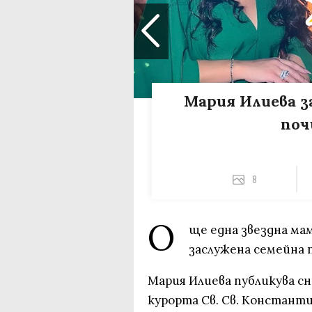
Мария Илиева з
поч
8
О
ще една звездна ма
заслужена семейна 
Мария Илиева публикува с
курорта Св. Св. Константи