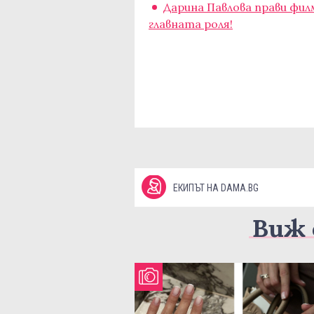
Дарина Павлова прави филм
главната роля!
ЕКИПЪТ НА DAMA.BG
Виж 