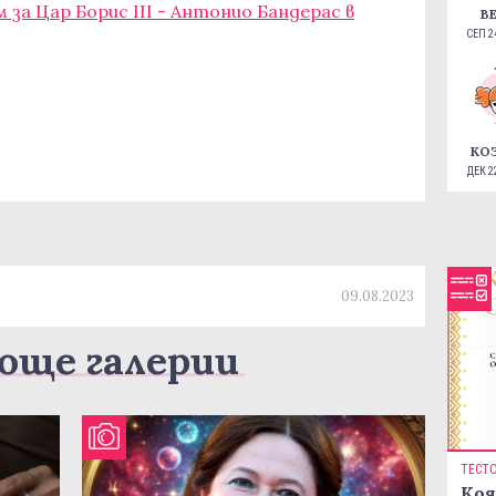
 за Цар Борис III - Антонио Бандерас в
В
СЕП 24
КО
ДЕК 22
09.08.2023
още галерии
ТЕСТ
Коя