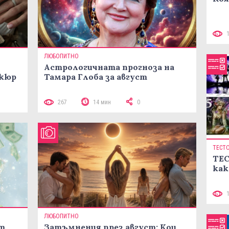
ЛЮБОПИТНО
Астрологичната прогноза на
икюр
Тамара Глоба за август
267
14 мин
0
ТЕСТ
ТЕС
как
ЛЮБОПИТНО
ст
Затъмнения през август: Кои