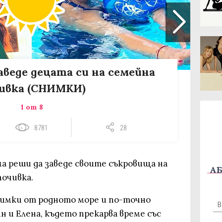
аведе децата си на семейна
ивка (СНИМКИ)
1 от 8
8781
28
ма реши да заведе своите съкровища на
АБ
почивка.
нимки от родното море и по-точно
н и Елена, където прекарва време със