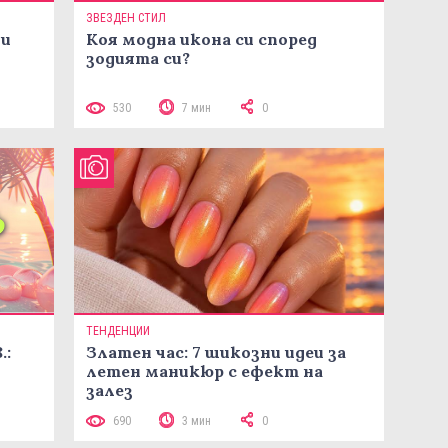
ЗВЕЗДЕН СТИЛ
ни
Коя модна икона си според
зодията си?
530
7 мин
0
ТЕНДЕНЦИИ
.:
Златен час: 7 шикозни идеи за
летен маникюр с ефект на
залез
690
3 мин
0