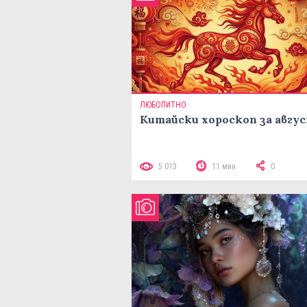
ЛЮБОПИТНО
Китайски хороскоп за авгу
5 013
11 мин
0