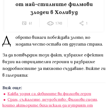
от най-стилните филмови
злодеи в Холивуд
61
1743
1
Д
оброто винаги побеждава злото, но
модата често остава от другата страна.
За да потвърдим този факт, избрахме ефектни
визии на отрицателни героини и разбрахме
подробностите за тяхното създаване. Вижте ги
в галерията:
Виж още:
Каква зодия са любимите ви филмови герои
Срам, съжаление, неудобство: Филмови сцени,
които актьорите биха искали да изтрият от