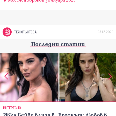
Месечен хорокоп за януари 2023
23.12.2022
ТЕЯ КРЪСТЕВА
Последни статии
ИНТЕРЕСНО
Ивка Бейбе влиза в „Ергенът: Любов в