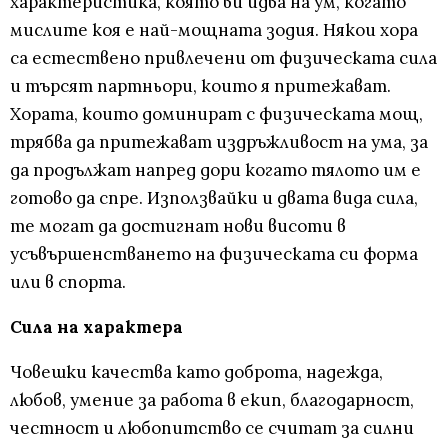
характеристика, която ви идва на ум, когато
мислите коя е най-мощната зодия. Някои хора
са естествено привлечени от физическата сила
и търсят партньори, които я притежават.
Хората, които доминират с физическата мощ,
трябва да притежават издръжливост на ума, за
да продължат напред дори когато тялото им е
готово да спре. Използвайки и двата вида сила,
те могат да достигнат нови висоти в
усъвършенстването на физическата си форма
или в спорта.
Сила на характера
Човешки качества като доброта, надежда,
любов, умение за работа в екип, благодарност,
честност и любопитство се считат за силни