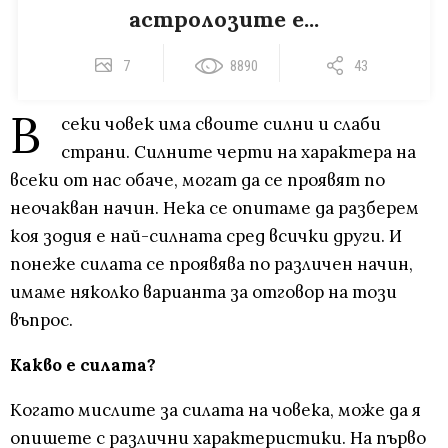
астролозите е...
7
8890
43
В
секи човек има своите силни и слаби
страни. Силните черти на характера на
всеки от нас обаче, могат да се проявят по
неочакван начин. Нека се опитаме да разберем
коя зодия е най-силната сред всички други. И
понеже силата се проявява по различен начин,
имаме няколко варианта за отговор на този
въпрос.
Какво е силата?
Когато мислите за силата на човека, може да я
опишете с различни характеристики. На първо