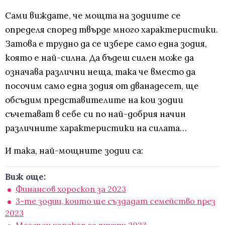
Сами виждате, че мощта на зодиите се
определя според твърде много характеристики.
Затова е трудно да се избере само една зодия,
която е най-силна. Да бъдеш силен може да
означава различни неща, така че вместо да
посочим само една зодия от дванадесет, ще
обсъдим представителите на кои зодии
съчетават в себе си по най-добрия начин
различните характеристики на силата…
И така, най-мощните зодии са:
Виж още:
Финансов хороскоп за 2023
3-те зодии, които ще създадат семейство през
2023