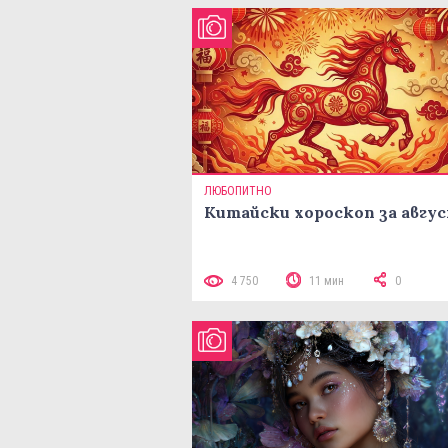
ЛЮБОПИТНО
Китайски хороскоп за авгу
4 750
11 мин
0