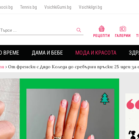
ocii.bg
Tennis.bg
VsichkiGumi.bg
VsichkiIgri.bg
РЕЦЕПТИ
ГАЛЕРИИ
Т
О ВРЕМЕ
ДАМА И БЕБЕ
МОДА И КРАСОТА
ЗДР
ти
›
От френски с Дядо Коледа до сребърни пръски: 25 идеи за