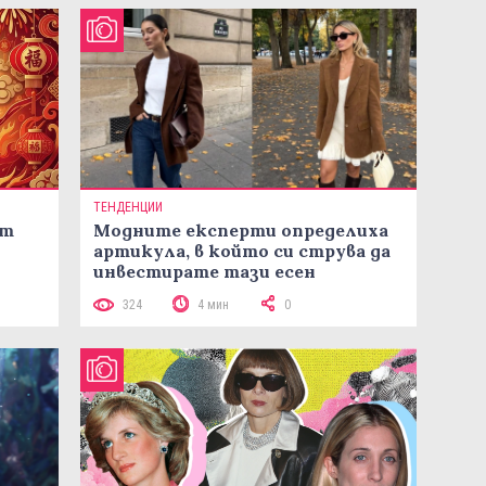
ТЕНДЕНЦИИ
ст
Модните експерти определиха
артикула, в който си струва да
инвестирате тази есен
324
4 мин
0