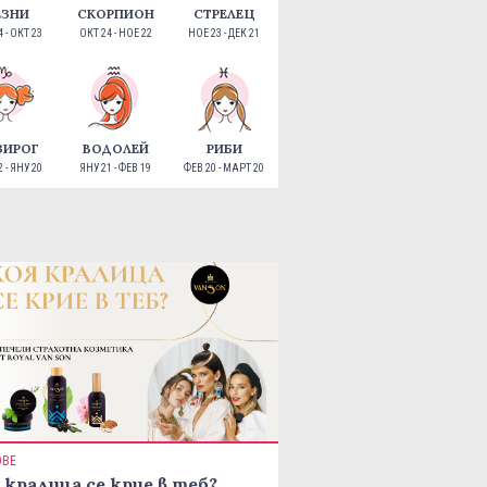
ЕЗНИ
СКОРПИОН
СТРЕЛЕЦ
 - ОКТ 23
ОКТ 24 - НОЕ 22
НОЕ 23 - ДЕК 21
ЗИРОГ
ВОДОЛЕЙ
РИБИ
 - ЯНУ 20
ЯНУ 21 - ФЕВ 19
ФЕВ 20 - МАРТ 20
ОВЕ
 кралица се крие в теб?