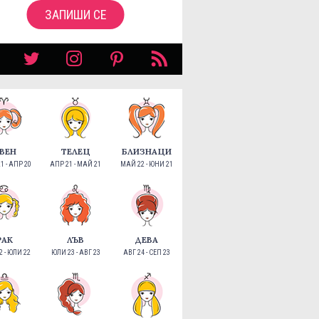
ЗАПИШИ СЕ
ВЕН
ТЕЛЕЦ
БЛИЗНАЦИ
1 - АПР 20
АПР 21 - МАЙ 21
МАЙ 22 - ЮНИ 21
РАК
ЛЪВ
ДЕВА
 - ЮЛИ 22
ЮЛИ 23 - АВГ 23
АВГ 24 - СЕП 23