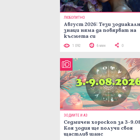
ЛЮБОПИТНО
Август 2026: Тези зодиакал
знаци няма да повярват на
късмета си
1 092
6 мин
0
ЗОДИИТЕ И АЗ
Седмичен хороскоп за 3-9.08
Коя зодия ще получи своя
щастлив шанс