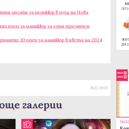
В
СЕП 24
тящ дизайн за педикюр в духа на Нова
ящи идеи за маникюр за един празничен
рианти: 10 идеи за маникюр в цвета на 2024
КО
ДЕК 22
26.12.2023
още галерии
ТЕСТ
Коя