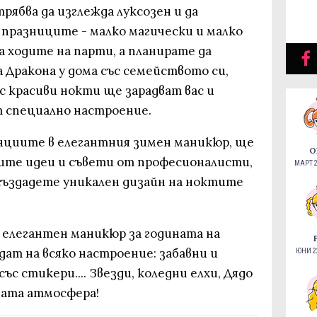
ябва да изглежда луксозен и да
празниците - малко магически и малко
а ходите на парти, а планирате да
 Дракона у дома със семейството си,
с красиви нокти ще зарадват вас и
т специално настроение.
нциите в елегантния зимен маникюр, ще
О
ите идеи и съвети от професионалисти,
МАРТ 2
създадете уникален дизайн на ноктите
 елегантен маникюр за годината на
ат на всяко настроение: забавни и
ЮНИ 22
ъс стикери.... Звезди, коледни елхи, Дядо
ната атмосфера!