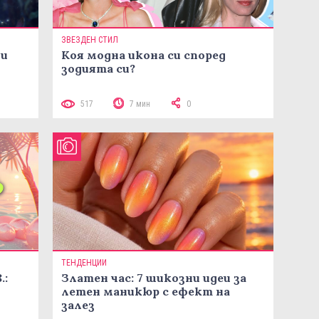
ЗВЕЗДЕН СТИЛ
ни
Коя модна икона си според
зодията си?
517
7 мин
0
ТЕНДЕНЦИИ
.:
Златен час: 7 шикозни идеи за
летен маникюр с ефект на
залез