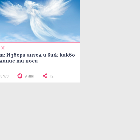
ОВЕ
т: Избери ангел и виж какво
лание ти носи
18 973
9 мин
12