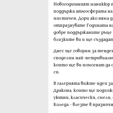
Новогодишният маникюр тр
поддържа атмосферата на 
мистичен. Дори ако няма д
отпразнувате Годината на
добре поддържаните ръце 
близките ви и ще създада
Днес ще говорим за тенде
споделим най-нетривиалн
които ще ви помогнат да 
си.
В галерията вижте идеи за
Дракона, които ще подхожд
уютни, класически, смели, с
Коледа - влезте в празнич