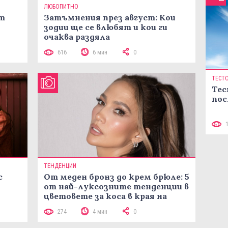
ЛЮБОПИТНО
ст
Затъмнения през август: Кои
зодии ще се влюбят и кои ги
очаква раздяла
616
6 мин
0
ТЕСТ
Тес
пос
ТЕНДЕНЦИИ
с
От меден бронз до крем брюле: 5
от най-луксозните тенденции в
цветовете за коса в края на
лятото
274
4 мин
0