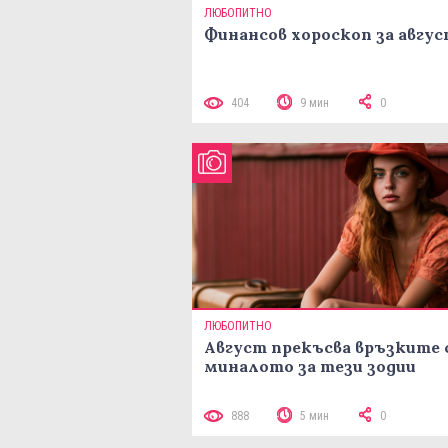
ЛЮБОПИТНО
Финансов хороскоп за авгу
404
9 мин
0
ЛЮБОПИТНО
Август прекъсва връзките 
миналото за тези зодии
888
5 мин
0