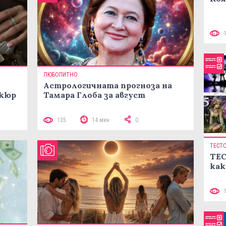
ЛЮБОПИТНО
Астрологичната прогноза на
икюр
Тамара Глоба за август
135
14 мин
0
ТЕСТ
ТЕС
как