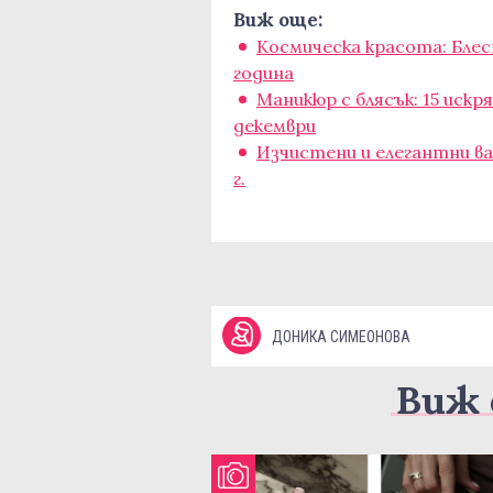
Виж още:
Космическа красота: Блес
година
Маникюр с блясък: 15 искр
декември
Изчистени и елегантни ва
г.
ДОНИКА СИМЕОНОВА
Виж 