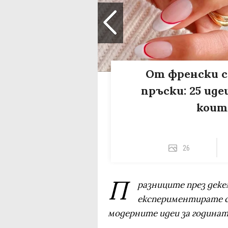
От френски с
пръски: 25 иде
коит
26
П
разниците през деке
експериментирате с
модерните идеи за годинат