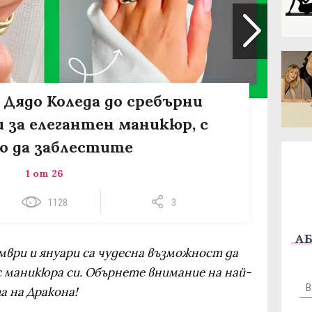
 Дядо Коледа до сребърни
и за елегантен маникюр, с
о да заблестите
1 от 26
1128
3
АБ
мври и януари са чудесна възможност да
 маникюра си. Обърнете внимание на най-
а на Дракона!