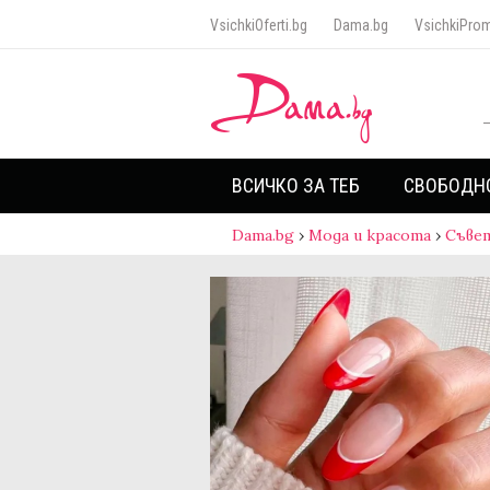
VsichkiOferti.bg
Dama.bg
VsichkiProm
ВСИЧКО ЗА ТЕБ
СВОБОДН
Dama.bg
›
Мода и красота
›
Съве