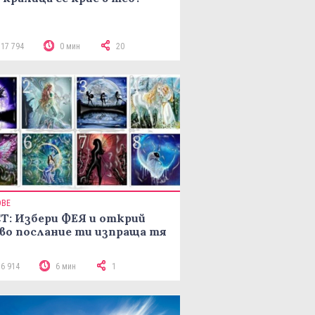
117 794
0 мин
20
ОВЕ
Т: Избери ФЕЯ и открий
во послание ти изпраща тя
16 914
6 мин
1