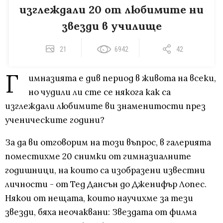
изглеждали 20 от любимите ни
звезди в училище
21
6942
42
Г
имназията е див период в живота на всеки,
но чудили ли сте се някога как са
изглеждали любимите ви знаменитости през
ученическите години?
За да ви отговорим на този въпрос, в галерията
поместихме 20 снимки от гимназиалните
годишници, на които са изобразени известни
личности - от Тед Дансън до Дженифър Лопес.
Някои от нещата, които научихме за тези
звезди, бяха неочаквани: Звездата от филма