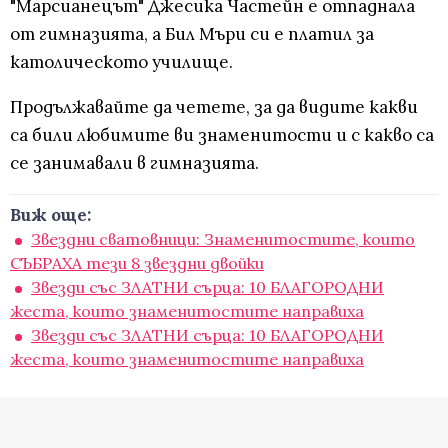
"Марсианецът" Джесика Частейн е отпаднала
от гимназията, а Бил Мъри си е платил за
католическото училище.
Продължавайте да четете, за да видите какви
са били любимите ви знаменитости и с какво са
се занимавали в гимназията.
Виж още:
Звездни сватовници: Знаменитостите, които
СЪБРАХА тези 8 звездни двойки
Звезди със ЗЛАТНИ сърца: 10 БЛАГОРОДНИ
жеста, които знаменитостите направиха
Звезди със ЗЛАТНИ сърца: 10 БЛАГОРОДНИ
жеста, които знаменитостите направиха