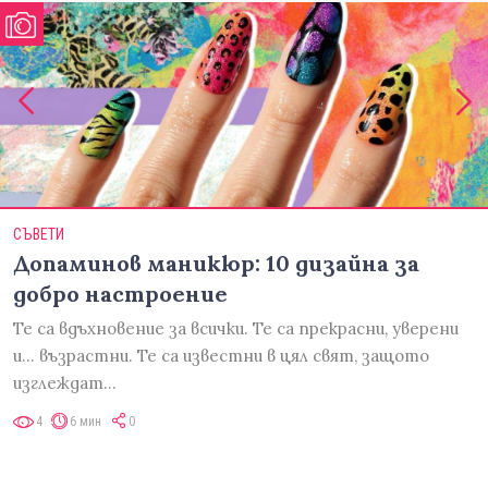
СЪВЕТИ
Допаминов маникюр: 10 дизайна за
добро настроение
Те са вдъхновение за всички. Те са прекрасни, уверени
и... възрастни. Те са известни в цял свят, защото
изглеждат…
4
6 мин
0