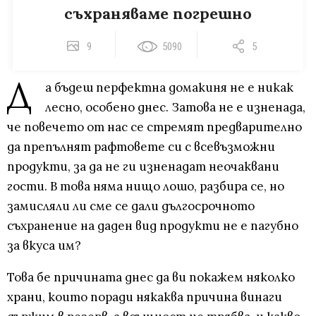
съхраняваме погрешно
9
5090
5
Д
а бъдеш перфектна домакиня не е никак
лесно, особено днес. Затова не е изненада,
че повечето от нас се стремят предварително
да препълнят рафтовете си с всевъзможни
продукти, за да не ги изненадат неочаквани
гости. В това няма нищо лошо, разбира се, но
замисляли ли сме се дали дългосрочното
съхранение на даден вид продукти не е пагубно
за вкуса им?
Това бе причината днес да ви покажем няколко
храни, които поради някаква причина винаги