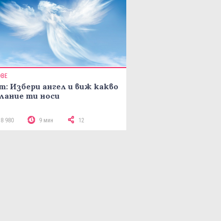
ОВЕ
т: Избери ангел и виж какво
лание ти носи
18 980
9 мин
12