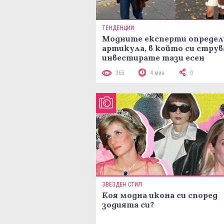
ТЕНДЕНЦИИ
Модните експерти определ
артикула, в който си струв
инвестирате тази есен
365
4 мин
0
ЗВЕЗДЕН СТИЛ
Коя модна икона си според
зодията си?