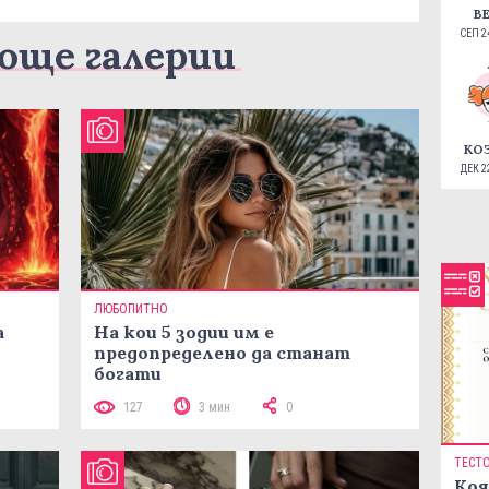
В
СЕП 24
още галерии
КО
ДЕК 22
ЛЮБОПИТНО
а
На кои 5 зодии им е
предопределено да станат
богати
127
3 мин
0
ТЕСТ
Коя