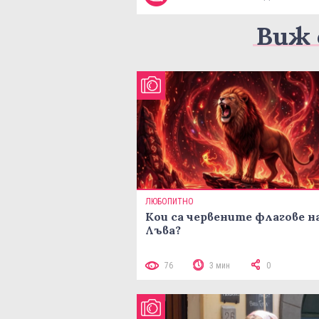
Виж 
ЛЮБОПИТНО
Кои са червените флагове н
Лъва?
76
3 мин
0