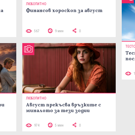
ЛЮБОПИТНО
на
Финансов хороскоп за август
567
9 мин
0
ТЕСТ
Тес
пос
ЛЮБОПИТНО
ои
Август прекъсва връзките с
миналото за тези зодии
974
5 мин
0