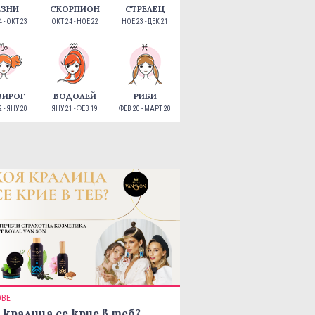
ЕЗНИ
СКОРПИОН
СТРЕЛЕЦ
 - ОКТ 23
ОКТ 24 - НОЕ 22
НОЕ 23 - ДЕК 21
ЗИРОГ
ВОДОЛЕЙ
РИБИ
 - ЯНУ 20
ЯНУ 21 - ФЕВ 19
ФЕВ 20 - МАРТ 20
ОВЕ
 кралица се крие в теб?