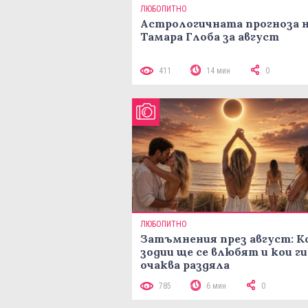
ЛЮБОПИТНО
Астрологичната прогноза 
Тамара Глоба за август
411
14 мин
0
ЛЮБОПИТНО
Затъмнения през август: К
зодии ще се влюбят и кои ги
очаква раздяла
785
6 мин
0