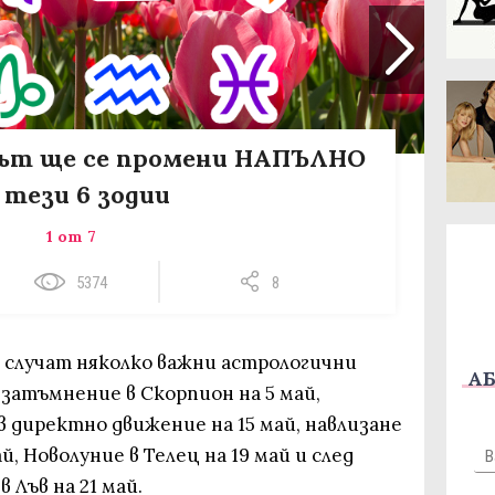
тът ще се промени НАПЪЛНО
 тези 6 зодии
1 от 7
5374
8
се случат няколко важни астрологични
АБ
затъмнение в Скорпион на 5 май,
 директно движение на 15 май, навлизане
й, Новолуние в Телец на 19 май и след
 Лъв на 21 май.