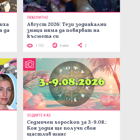
ЛЮБОПИТНО
иха
Август 2026: Тези зодиакални
а да
знаци няма да повярват на
късмета си
1 152
6 мин
0
ЗОДИИТЕ И АЗ
Седмичен хороскоп за 3-9.08.:
Коя зодия ще получи своя
щастлив шанс