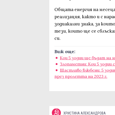
Общата енергия на месеца
реализация, както и с нар
зодиакални знака, за коит
тези, които ще се сблъск
си.
Виж още:
Кои 5 зодии ще бъдат на 
Злопаметни: Кои 5 зодии 
Щастливо влюбени: 5 зоди
през пролетта на 2023 г.
ХРИСТИНА АЛЕКСАНДРОВА