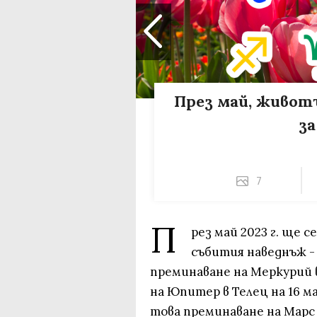
През май, живо
за
7
П
рез май 2023 г. ще 
събития наведнъж - 
преминаване на Меркурий в
на Юпитер в Телец на 16 ма
това преминаване на Марс в