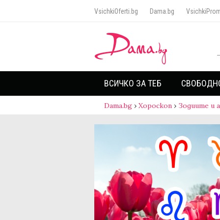
VsichkiOferti.bg
Dama.bg
VsichkiProm
ВСИЧКО ЗА ТЕБ
СВОБОДН
Dama.bg
›
Хороскоп
›
Зодиите и 