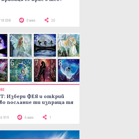
118 038
0 мин
20
ОВЕ
Т: Избери ФЕЯ и открий
во послание ти изпраща тя
16 919
6 мин
1