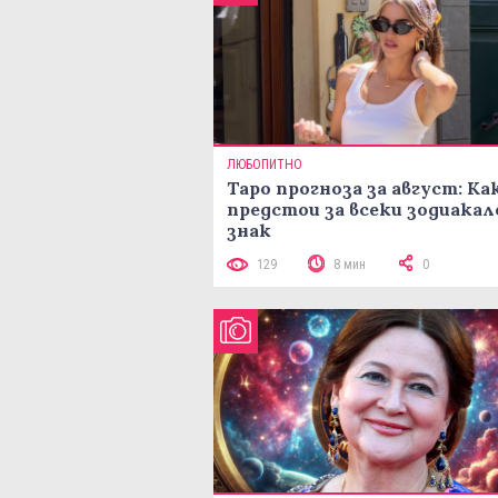
ЛЮБОПИТНО
Таро прогноза за август: Ка
предстои за всеки зодиакал
знак
129
8 мин
0