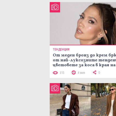
ТЕНДЕНЦИИ
От меден бронз до крем брю
от най-луксозните тенден
цветовете за коса в края на
лятото
315
4 мин
0