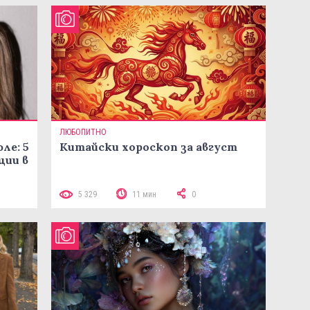
ЛЮБОПИТНО
ле: 5
Китайски хороскоп за август
ции в
5 329
11 мин
0