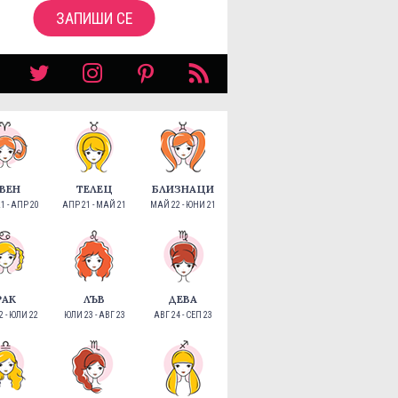
ЗАПИШИ СЕ
ВЕН
ТЕЛЕЦ
БЛИЗНАЦИ
1 - АПР 20
АПР 21 - МАЙ 21
МАЙ 22 - ЮНИ 21
РАК
ЛЪВ
ДЕВА
 - ЮЛИ 22
ЮЛИ 23 - АВГ 23
АВГ 24 - СЕП 23