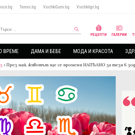
ocii.bg
Tennis.bg
VsichkiGumi.bg
VsichkiIgri.bg
РЕЦЕПТИ
ГАЛЕРИИ
Т
О ВРЕМЕ
ДАМА И БЕБЕ
МОДА И КРАСОТА
ЗДР
аз
›
През май, животът ще се промени НАПЪЛНО за тези 6 зо