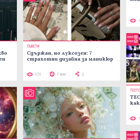
СЪВЕТИ
кво
Сдържан, но луксозен: 7
ен
страхотни дизайна за маникюр
273
7 мин
0
ТЕСТ
ТЕС
как