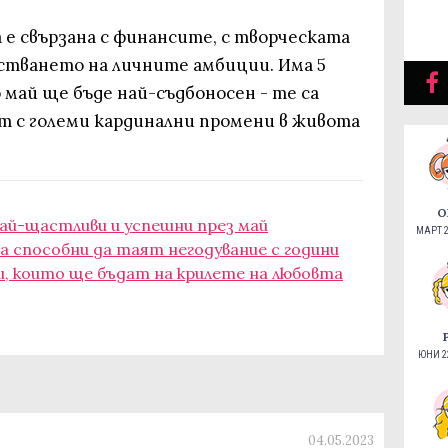
 е свързана с финансите, с творческата
астването на личните амбиции. Има 5
о май ще бъде най-съдбоносен - те са
ат с големи кардинални промени в живота
О
най-щастливи и успешни през май
МАРТ 2
са способни да таят негодувание с години
и, които ще бъдат на крилете на любовта
ЮНИ 22
04.05.2023