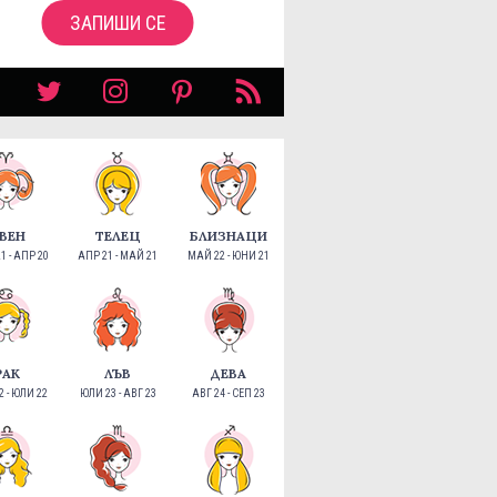
ЗАПИШИ СЕ
ВЕН
ТЕЛЕЦ
БЛИЗНАЦИ
1 - АПР 20
АПР 21 - МАЙ 21
МАЙ 22 - ЮНИ 21
РАК
ЛЪВ
ДЕВА
 - ЮЛИ 22
ЮЛИ 23 - АВГ 23
АВГ 24 - СЕП 23