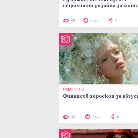
страхотни дизайна за ман
39
7 мин
0
ЛЮБОПИТНО
Финансов хороскоп за авгу
357
9 мин
0