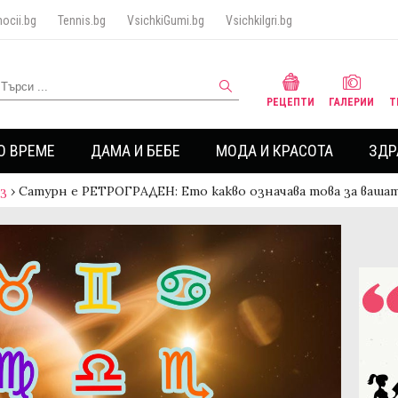
ocii.bg
Tennis.bg
VsichkiGumi.bg
VsichkiIgri.bg
РЕЦЕПТИ
ГАЛЕРИИ
Т
О ВРЕМЕ
ДАМА И БЕБЕ
МОДА И КРАСОТА
ЗДР
аз
›
Сатурн е РЕТРОГРАДЕН: Ето какво означава това за ваша