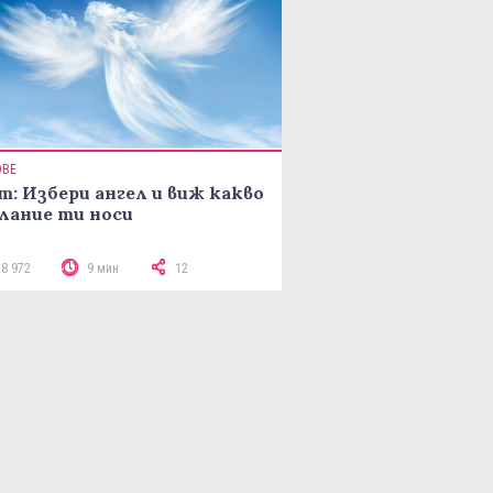
ОВЕ
т: Избери ангел и виж какво
лание ти носи
18 972
9 мин
12