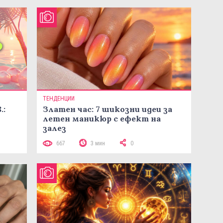
ТЕНДЕНЦИИ
.:
Златен час: 7 шикозни идеи за
летен маникюр с ефект на
залез
667
3 мин
0