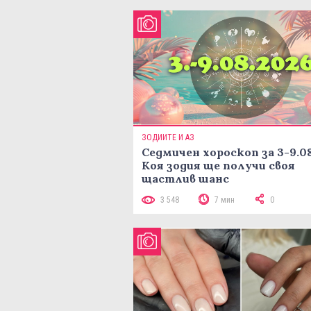
ЗОДИИТЕ И АЗ
Седмичен хороскоп за 3-9.08
Коя зодия ще получи своя
щастлив шанс
3 548
7 мин
0