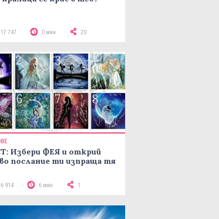
117 747
0 мин
20
ОВЕ
Т: Избери ФЕЯ и открий
во послание ти изпраща тя
16 914
6 мин
1