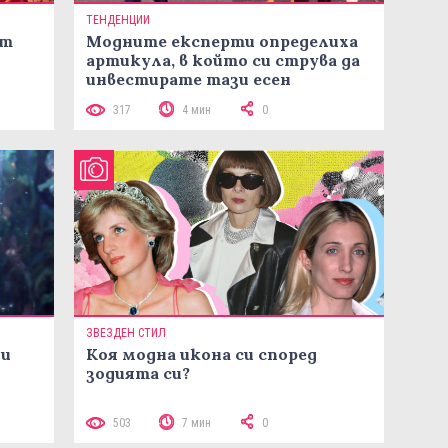
ТЕНДЕНЦИИ
ст
Модните експерти определиха
артикула, в който си струва да
инвестирате тази есен
317
4 мин
0
ЗВЕЗДЕН СТИЛ
ни
Коя модна икона си според
зодията си?
503
7 мин
0