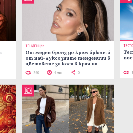
ТЕСТ
ТЕНДЕНЦИИ
Тес
с
От меден бронз до крем брюле: 5
пос
от най-луксозните тенденции в
цветовете за коса в края на
лятото
260
4 мин
0