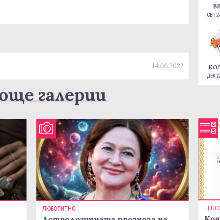
В
СЕП 24
14.06.2022
КО
ДЕК 22
още галерии
ТЕСТ
ЛЮБОПИТНО
Коя
Астрологичната прогноза на