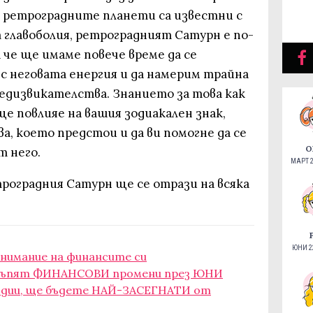
о ретроградните планети са известни с
т главоболия, ретроградният Сатурн е по-
че ще имаме повече време да се
с неговата енергия и да намерим трайна
едизвикателства. Знанието за това как
е повлияе на вашия зодиакален знак,
а, което предстои и да ви помогне да се
О
т него.
МАРТ 2
роградния Сатурн ще се отрази на всяка
ЮНИ 22
внимание на финансите си
астъпят ФИНАНСОВИ промени през ЮНИ
зодии, ще бъдете НАЙ-ЗАСЕГНАТИ от