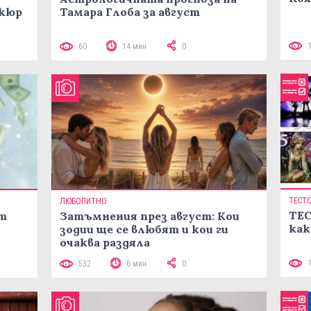
икюр
Тамара Глоба за август
60
14 мин
0
ТЕСТ
ЛЮБОПИТНО
ТЕС
ст
Затъмнения през август: Кои
как
зодии ще се влюбят и кои ги
очаква раздяла
532
6 мин
0