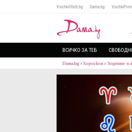
VsichkiOferti.bg
Dama.bg
VsichkiProm
ВСИЧКО ЗА ТЕБ
СВОБОДН
Dama.bg
›
Хороскоп
›
Зодиите и 