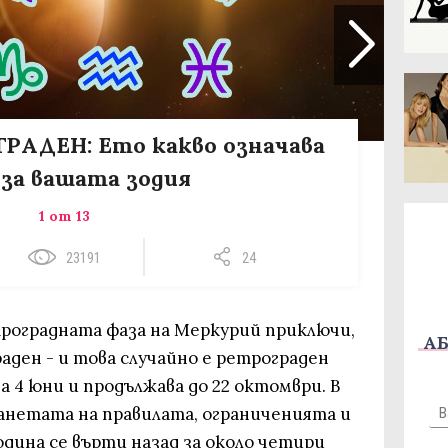
РАДЕН: Ето какво означава
 за вашата зодия
1 от 13
23191
24
троградната фаза на Меркурий приключи,
АБ
аден - и това случайно е ретрограден
 4 юни и продължава до 22 октомври. В
анетата на правилата, ограниченията и
дина се върти назад за около четири