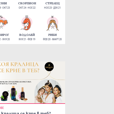
ЕЗНИ
СКОРПИОН
СТРЕЛЕЦ
 - ОКТ 23
ОКТ 24 - НОЕ 22
НОЕ 23 - ДЕК 21
ЗИРОГ
ВОДОЛЕЙ
РИБИ
 - ЯНУ 20
ЯНУ 21 - ФЕВ 19
ФЕВ 20 - МАРТ 20
ОВЕ
 кралица се крие в теб?