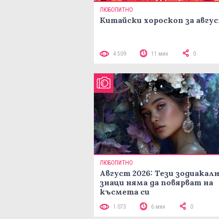
ЛЮБОПИТНО
Китайски хороскоп за авгу
4 509
11 мин
0
ЛЮБОПИТНО
Август 2026: Тези зодиакал
знаци няма да повярват на
късмета си
1 073
6 мин
0