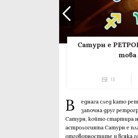
Сатурн е РЕТРОГ
това
13
В
еднага след като ре
започна друг ретрогр
Сатурн, който стартира на
астрологията Сатурн е пл
отговорностите и всяка го