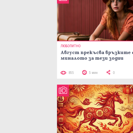
ЛЮБОПИТНО
Август прекъсва връзките 
миналото за тези зодии
855
5 мин
0