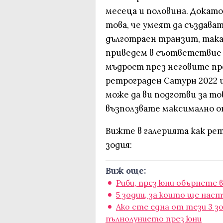
месеца и половина. Докат
това, че умеят да създава
дълготраен транзит, така 
приведем в съответствие 
мъдрост през неговите пр
ретрограден Сатурн 2022 щ
може да ви подготви за тов
възползвате максимално о
Вижте в галерията как рет
зодия:
Виж още:
Риби, през юни обърнете 
5 зодии, за които ще н
Ако сте една от тези 3 
пълнолунието през юни