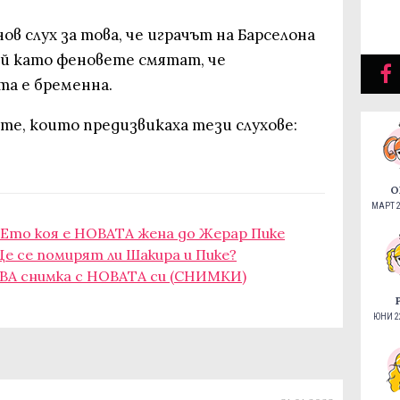
ов слух за това, че играчът на Барселона
й като феновете смятат, че
а е бременна.
те, които предизвикаха тези слухове:
О
МАРТ 2
 Ето коя е НОВАТА жена до Жерар Пике
е се помирят ли Шакира и Пике?
РВА снимка с НОВАТА си (СНИМКИ)
ЮНИ 22