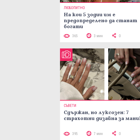
ЛЮБОПИТНО
На кои 5 зодии им е
предопределено да станат
богати
365
3 мин
0
СЪВЕТИ
Сдържан, но луксозен: 7
страхотни дизайна за ман
395
7 мин
0