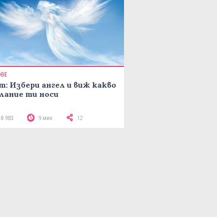
ОВЕ
т: Избери ангел и виж какво
лание ти носи
18 983
9 мин
12