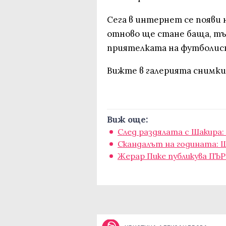
Сега в интернет се появи н
отново ще стане баща, тъ
приятелката на футболист
Вижте в галерията снимки
Виж още:
След раздялата с Шакира:
Скандалът на годината: Щ
Жерар Пике публикува ПЪ