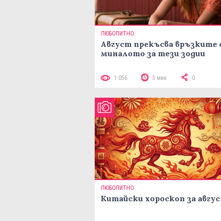
ЛЮБОПИТНО
Август прекъсва връзките 
миналото за тези зодии
1 056
5 мин
0
ЛЮБОПИТНО
Китайски хороскоп за авгу