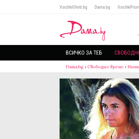
VsichkiOferti.bg
Dama.bg
VsichkiProm
ВСИЧКО ЗА ТЕБ
СВОБОДН
Dama.bg
›
Свободно време
›
Инт