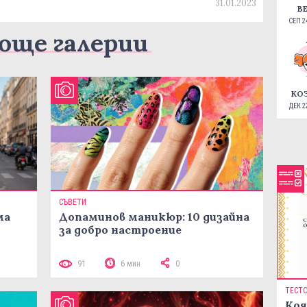
31.01.2023
В
СЕП 24
още галерии
КО
ДЕК 22
СЪВЕТИ
ма
Допаминов маникюр: 10 дизайна
за добро настроение
91
6 мин
0
ТЕСТ
Коя