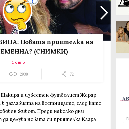
НА: Новата приятелка на
БРЕМЕННА? (СНИМКИ)
1 от 5
2930
72
 Шакира и известен футболист Жерар
АБ
 в заглавията на вестниците, след като
любовен живот. Преди няколко дни
да целува новата си приятелка Клара