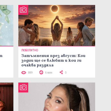
ЛЮБОПИТНО
ст
Затъмнения през август: Кои
зодии ще се влюбят и кои ги
очаква раздяла
889
6 мин
0