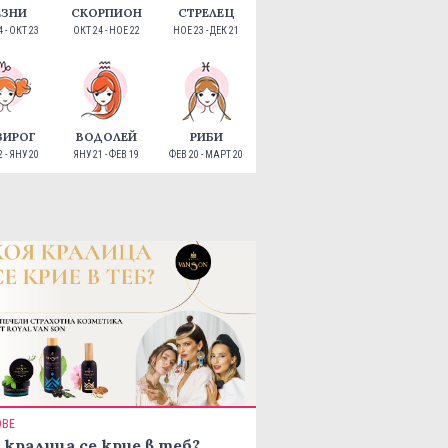
ЕЗНИ
СКОРПИОН
СТРЕЛЕЦ
 - ОКТ 23
ОКТ 24 - НОЕ 22
НОЕ 23 - ДЕК 21
ЗИРОГ
ВОДОЛЕЙ
РИБИ
 - ЯНУ 20
ЯНУ 21 - ФЕВ 19
ФЕВ 20 - МАРТ 20
ОВЕ
 кралица се крие в теб?