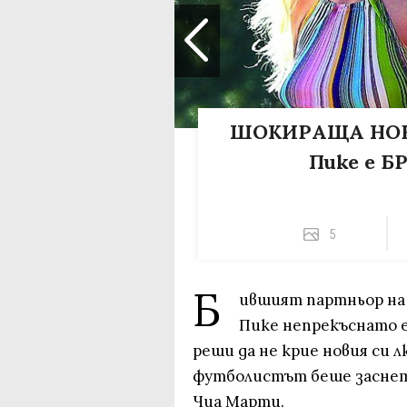
ШОКИРАЩА НОВИ
Пике е 
5
Б
ившият партньор на
Пике непрекъснато е
реши да не крие новия си 
футболистът беше заснет 
Чиа Марти.