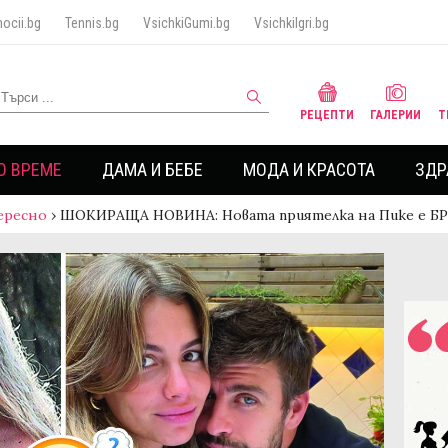
ocii.bg
Tennis.bg
VsichkiGumi.bg
VsichkiIgri.bg
РЕЦЕПТИ
ГАЛЕРИИ
Т
О ВРЕМЕ
ДАМА И БЕБЕ
МОДА И КРАСОТА
ЗДР
ересно
›
ШОКИРАЩА НОВИНА: Новата приятелка на Пике е 