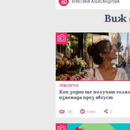
ХРИСТИНА АЛЕКСАНДРОВА
Виж 
ЛЮБОПИТНО
Кои зодии ще получат голя
изненада през август
100
6 мин
0