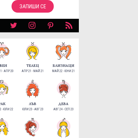
ЗАПИШИ СЕ
ВЕН
ТЕЛЕЦ
БЛИЗНАЦИ
1 - АПР 20
АПР 21 - МАЙ 21
МАЙ 22 - ЮНИ 21
РАК
ЛЪВ
ДЕВА
 - ЮЛИ 22
ЮЛИ 23 - АВГ 23
АВГ 24 - СЕП 23