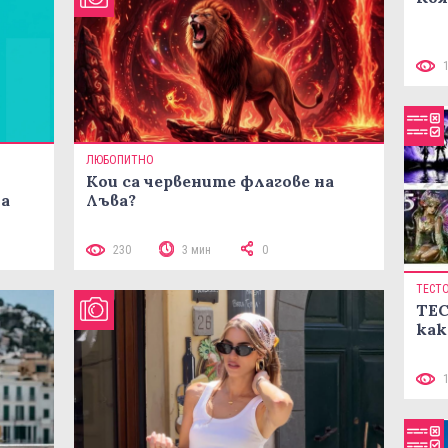
ЛЮБОПИТНО
Кои са червените флагове на
ма
Лъва?
230
3 мин
0
ТЕСТ
ТЕС
как