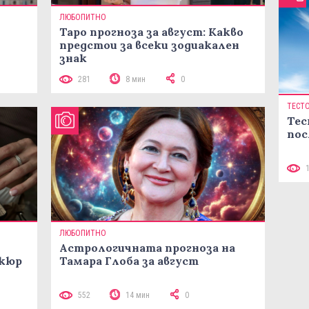
ЛЮБОПИТНО
Таро прогноза за август: Какво
предстои за всеки зодиакален
знак
281
8 мин
0
ТЕСТ
Тес
пос
ЛЮБОПИТНО
Астрологичната прогноза на
икюр
Тамара Глоба за август
552
14 мин
0