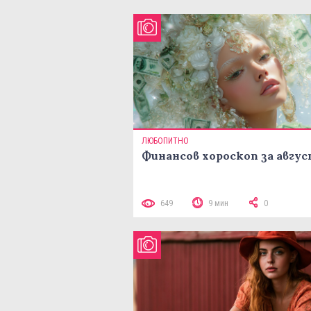
ЛЮБОПИТНО
Финансов хороскоп за авгу
649
9 мин
0