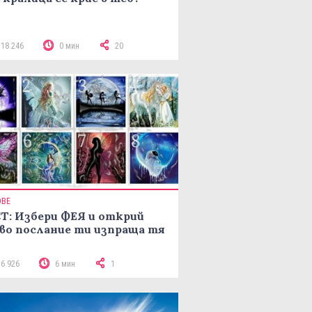
118 246
0 мин
20
ОВЕ
Т: Избери ФЕЯ и открий
во послание ти изпраща тя
16 926
6 мин
1