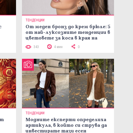
ТЕНДЕНЦИИ
с
От меден бронз до крем брюле: 5
от най-луксозните тенденции в
цветовете за коса в края на
лятото
343
4 мин
0
ТЕНДЕНЦИИ
ст
Модните експерти определиха
артикула, в който си струва да
инвестирате тази есен