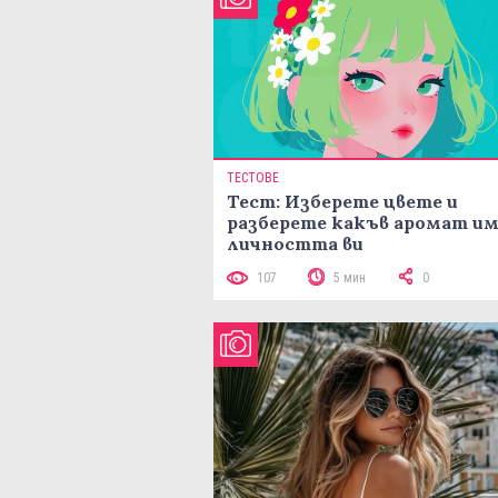
ТЕСТОВЕ
Тест: Изберете цвете и
разберете какъв аромат и
личността ви
107
5 мин
0