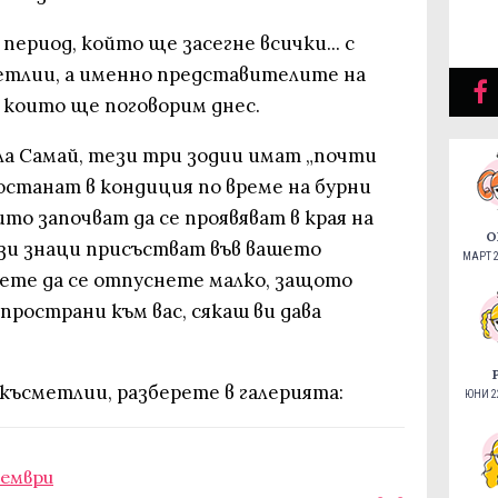
 период, който ще засегне всички... с
етлии, а именно представителите на
а които ще поговорим днес.
а Самай, тези три зодии имат „почти
останат в кондиция по време на бурни
то започват да се проявяват в края на
О
ези знаци присъстват във вашето
МАРТ 2
ете да се отпуснете малко, защото
пространи към вас, сякаш ви дава
късметлии, разберете в галерията:
ЮНИ 22
тември