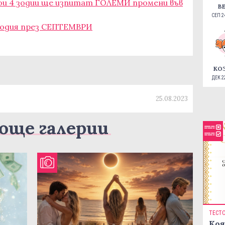
ои 4 зодии ще изпитат ГОЛЕМИ промени във
В
СЕП 24
 зодия през СЕПТЕМВРИ
КО
ДЕК 22
25.08.2023
още галерии
ТЕСТ
Коя