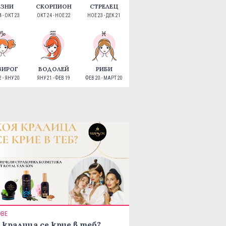
ЕЗНИ
СКОРПИОН
СТРЕЛЕЦ
 - ОКТ 23
ОКТ 24 - НОЕ 22
НОЕ 23 - ДЕК 21
ЗИРОГ
ВОДОЛЕЙ
РИБИ
 - ЯНУ 20
ЯНУ 21 - ФЕВ 19
ФЕВ 20 - МАРТ 20
ОВЕ
 кралица се крие в теб?