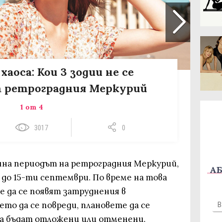
аоса: Кои 3 зодии не се
 ретроградния Меркурий
1 от 4
3017
0
очна периодът на ретроградния Меркурий,
АБ
до 15-ти септември. По време на това
 да се появят затруднения в
то да се повреди, плановете да се
да бъдат отложени или отменени.