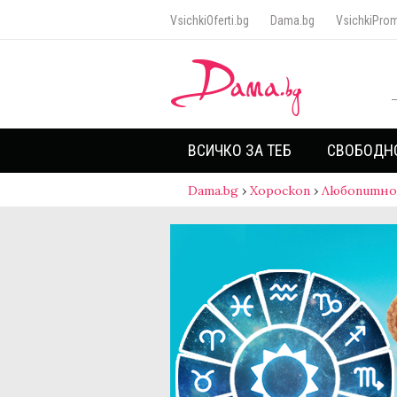
VsichkiOferti.bg
Dama.bg
VsichkiProm
ВСИЧКО ЗА ТЕБ
СВОБОДН
Dama.bg
›
Хороскоп
›
Любопитно