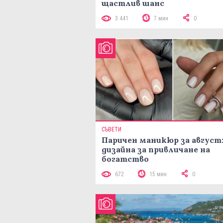
щастлив шанс
3 441
7 мин
0
СЪВЕТИ
Паричен маникюр за август:
дизайна за привличане на
богатство
672
15 мин
0