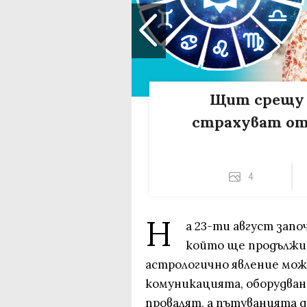
Щит срещу х
страхуват от
4
Н
а 23-ти август зап
който ще продължи 
астрологично явление може
комуникацията, оборудване
провалят, а пътуванията 