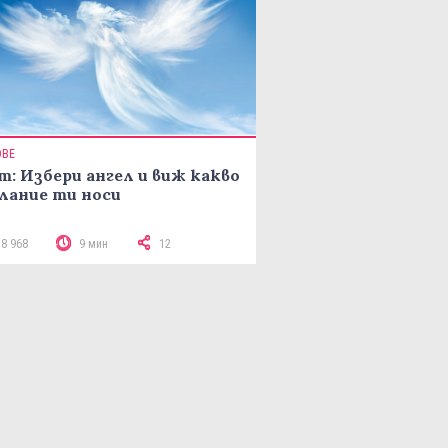
ОВЕ
т: Избери ангел и виж какво
лание ти носи
18 968
9 мин
12