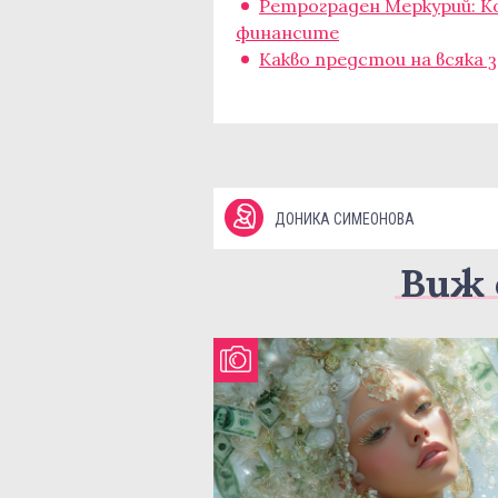
Ретрограден Меркурий: К
финансите
Какво предстои на всяка
ДОНИКА СИМЕОНОВА
Виж 