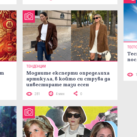
ТЕСТ
Тес
пос
ТЕНДЕНЦИИ
ст
Модните експерти определиха
артикула, в който си струва да
инвестирате тази есен
281
4 мин
0