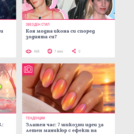
ЗВЕЗДЕН СТИЛ
ни
Коя модна икона си според
зодията си?
468
7 мин
0
ТЕНДЕНЦИИ
.:
Златен час: 7 шикозни идеи за
летен маникюр с ефект на