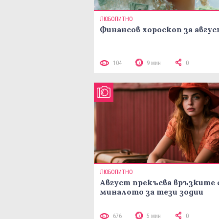
ЛЮБОПИТНО
Финансов хороскоп за авгу
104
9 мин
0
ЛЮБОПИТНО
Август прекъсва връзките 
миналото за тези зодии
676
5 мин
0