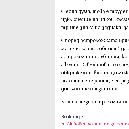
С една дума, това е труден
изключение на някои късм
трите знака на зодиака, з
Според астроложката Брил
магическа способност“ да 
астрологични събития, кои
август. Освен това, ако т
обкръжение, вие също мож
тяхната енергия ще се раз
допълнителна защита.
Кои са тези астрологични 
Виж още:
Любовен хороскоп за сеп