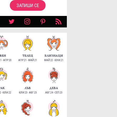
ЗАПИШИ СЕ
ВЕН
ТЕЛЕЦ
БЛИЗНАЦИ
1 - АПР 20
АПР 21 - МАЙ 21
МАЙ 22 - ЮНИ 21
РАК
ЛЪВ
ДЕВА
 - ЮЛИ 22
ЮЛИ 23 - АВГ 23
АВГ 24 - СЕП 23