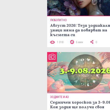
ЛЮБОПИТНО
Август 2026: Тези зодиакал
знаци няма да повярват на
късмета си
1 018
6 мин
0
ЗОДИИТЕ И АЗ
Седмичен хороскоп за 3-9.08
Коя зодия ще получи своя