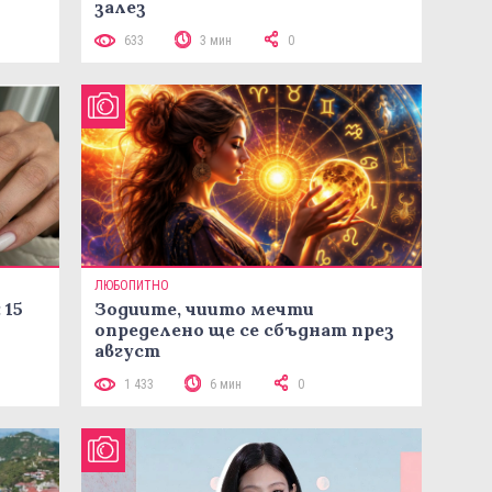
залез
633
3 мин
0
ЛЮБОПИТНО
 15
Зодиите, чиито мечти
определено ще се сбъднат през
август
1 433
6 мин
0