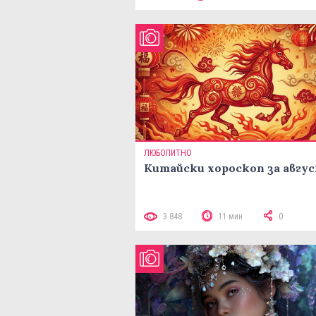
ЛЮБОПИТНО
Китайски хороскоп за авгу
3 848
11 мин
0