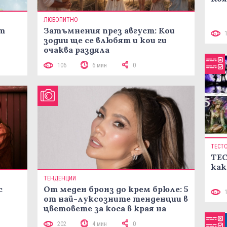
ЛЮБОПИТНО
ст
Затъмнения през август: Кои
зодии ще се влюбят и кои ги
очаква раздяла
106
6 мин
0
ТЕСТ
ТЕС
как
ТЕНДЕНЦИИ
с
От меден бронз до крем брюле: 5
от най-луксозните тенденции в
цветовете за коса в края на
лятото
202
4 мин
0