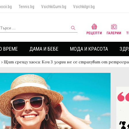
ocii.bg
Tennis.bg
VsichkiGumi.bg
VsichkiIgri.bg
РЕЦЕПТИ
ГАЛЕРИИ
Т
О ВРЕМЕ
ДАМА И БЕБЕ
МОДА И КРАСОТА
ЗДР
›
Щит срещу хаоса: Кои 3 зодии не се страхуват от ретрогр