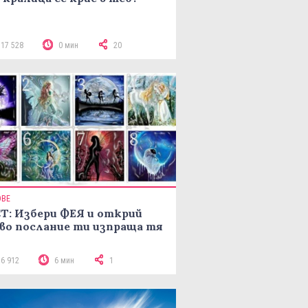
117 528
0 мин
20
ОВЕ
Т: Избери ФЕЯ и открий
во послание ти изпраща тя
16 912
6 мин
1