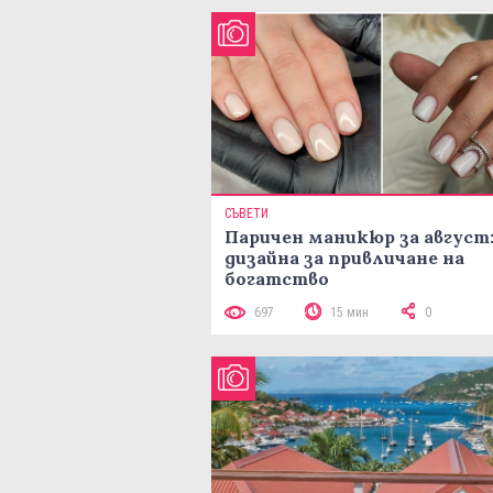
СЪВЕТИ
Паричен маникюр за август:
дизайна за привличане на
богатство
697
15 мин
0