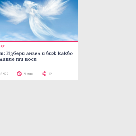
ОВЕ
т: Избери ангел и виж какво
лание ти носи
18 972
9 мин
12