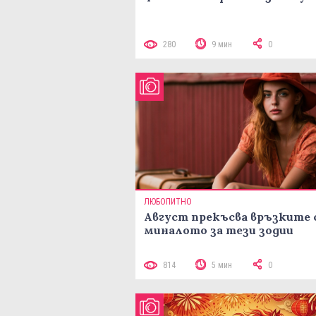
280
9 мин
0
ЛЮБОПИТНО
Август прекъсва връзките 
миналото за тези зодии
814
5 мин
0