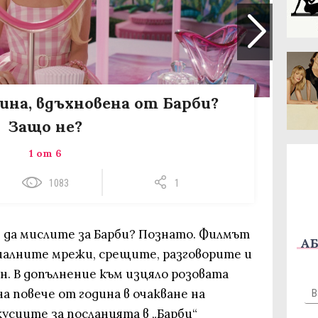
на, вдъхновена от Барби?
Защо не?
1 от 6
1083
1
 да мислите за Барби? Познато. Филмът
АБ
циалните мрежи, срещите, разговорите и
н. В допълнение към изцяло розовата
а повече от година в очакване на
усиите за посланията в „Барби“