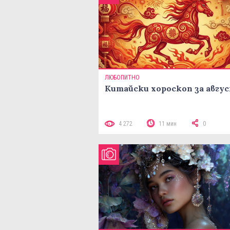
ЛЮБОПИТНО
Китайски хороскоп за авгу
4 272
11 мин
0