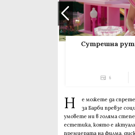
Сутрешна рути
6
Н
е можете да спрете
за Барби превзе со
умовете ни в голяма степе
естетика, която е актуалн
премиерата на филма, диск