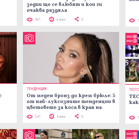
зодии ще се влюбят и кои ги
очаква раздяла
431
6 мин
0
ТЕНДЕНЦИИ
ТЕСТ
с
От меден бронз до крем брюле: 5
ТЕС
от най-луксозните тенденции в
как
цветовете за коса в края на
лятото
241
4 мин
0