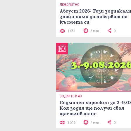
ЛЮБОПИТНО
Август 2026: Тези зодиакал
знаци няма да повярват на
късмета си
1 051
6 мин
0
ЗОДИИТЕ И АЗ
Седмичен хороскоп за 3-9.08
Коя зодия ще получи своя
щастлив шанс
3 516
7 мин
0