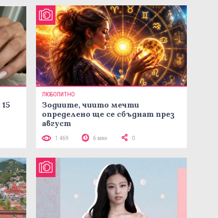
ЛЮБОПИТНО
 15
Зодиите, чиито мечти
определено ще се сбъднат през
август
1 469
6 мин
0