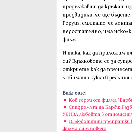
продължават да кръжат из
предвидили, че ще бъдете
Геруиг, смятате, че лента
недостатъчно, има няколк
филм.
И така, как да приложим 
си? Вдъхновете се за сутр
откриете как да пренесет
любимата кукла в реалния 
Виж още:
Кой герой от филма "Барб
Синдромът на Барби: Разб
УБИВА любовта в отношени
10 любопитни препратки в
филма още повече