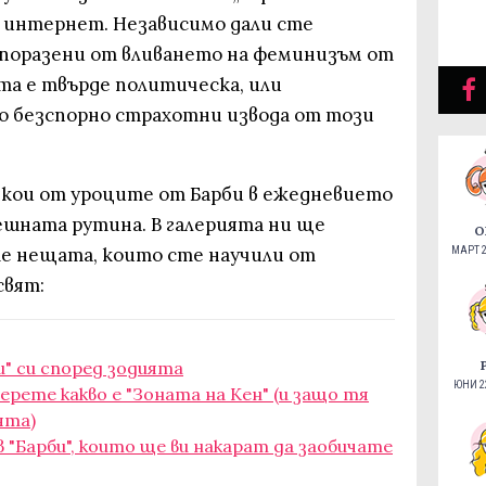
 интернет. Независимо дали сте
 поразени от вливането на феминизъм от
та е твърде политическа, или
о безспорно страхотни извода от този
някои от уроците от Барби в ежедневието
ешната рутина. В галерията ни ще
О
е нещата, които сте научили от
МАРТ 2
свят:
и" си според зодията
ЮНИ 22
ерете какво е "Зоната на Кен" (и защо тя
ята)
 "Барби", които ще ви накарат да заобичате