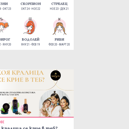
ЕЗНИ
СКОРПИОН
СТРЕЛЕЦ
 - ОКТ 23
ОКТ 24 - НОЕ 22
НОЕ 23 - ДЕК 21
ЗИРОГ
ВОДОЛЕЙ
РИБИ
 - ЯНУ 20
ЯНУ 21 - ФЕВ 19
ФЕВ 20 - МАРТ 20
ОВЕ
 кралица се крие в теб?