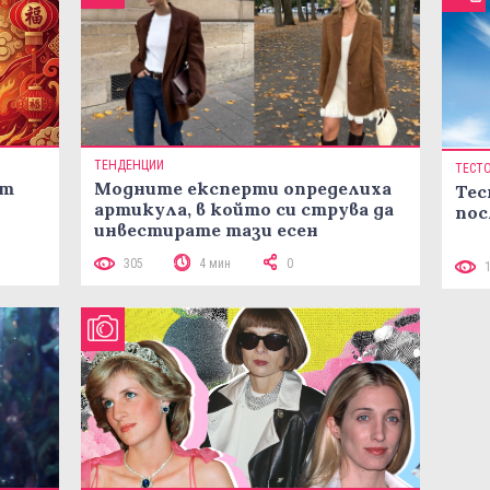
ТЕНДЕНЦИИ
ТЕСТ
ст
Модните експерти определиха
Тес
артикула, в който си струва да
пос
инвестирате тази есен
305
4 мин
0