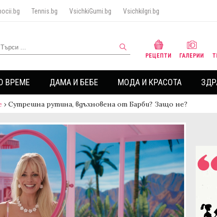
ocii.bg
Tennis.bg
VsichkiGumi.bg
VsichkiIgri.bg
РЕЦЕПТИ
ГАЛЕРИИ
Т
О ВРЕМЕ
ДАМА И БЕБЕ
МОДА И КРАСОТА
ЗДР
е
›
Сутрешна рутина, вдъхновена от Барби? Защо не?