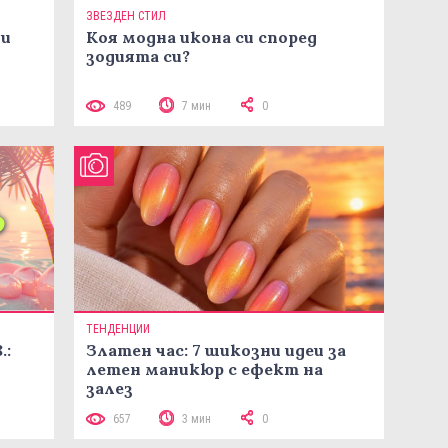
ЗВЕЗДЕН СТИЛ
ни
Коя модна икона си според
зодията си?
489
7 мин
0
ТЕНДЕНЦИИ
.:
Златен час: 7 шикозни идеи за
летен маникюр с ефект на
залез
657
3 мин
0