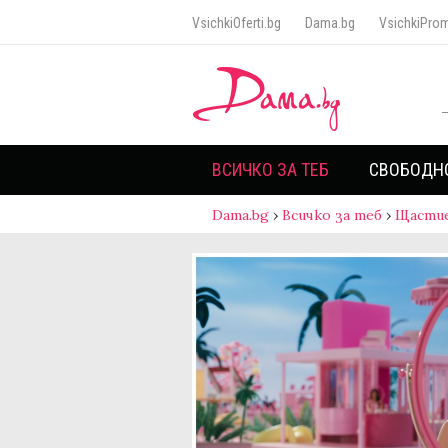
VsichkiOferti.bg
Dama.bg
VsichkiProm
ВСИЧКО ЗА ТЕБ
СВОБОДН
Dama.bg
›
Всичко за теб
›
Щасти