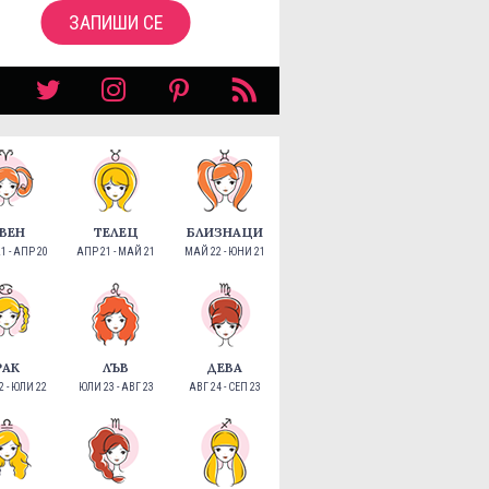
ЗАПИШИ СЕ
ВЕН
ТЕЛЕЦ
БЛИЗНАЦИ
1 - АПР 20
АПР 21 - МАЙ 21
МАЙ 22 - ЮНИ 21
РАК
ЛЪВ
ДЕВА
 - ЮЛИ 22
ЮЛИ 23 - АВГ 23
АВГ 24 - СЕП 23