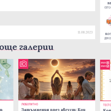
В
СЕП 24
11.08.2023
КО
ДЕК 22
още галерии
ЛЮБОПИТНО
ТЕСТ
ст
Затъмнения през август: Кои
Коя