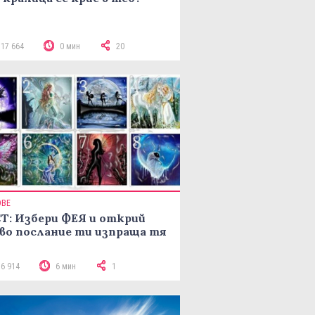
117 664
0 мин
20
ОВЕ
Т: Избери ФЕЯ и открий
во послание ти изпраща тя
16 914
6 мин
1