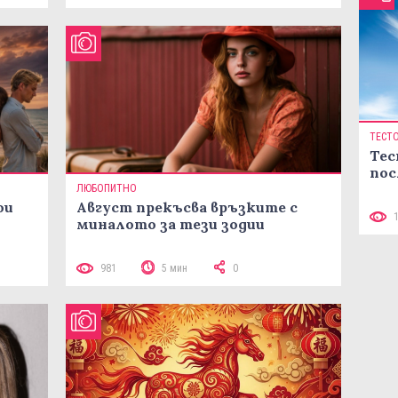
ТЕСТ
Тес
пос
ЛЮБОПИТНО
ои
Август прекъсва връзките с
миналото за тези зодии
981
5 мин
0