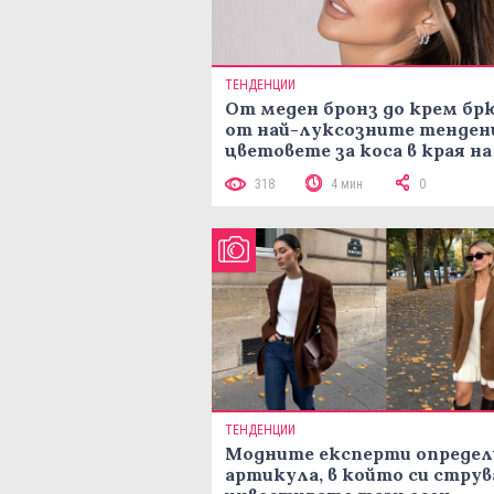
ТЕНДЕНЦИИ
От меден бронз до крем брю
от най-луксозните тенден
цветовете за коса в края на
лятото
318
4 мин
0
ТЕНДЕНЦИИ
Модните експерти определ
артикула, в който си струв