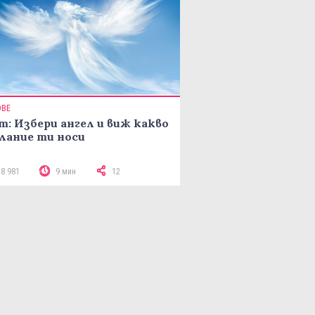
ОВЕ
т: Избери ангел и виж какво
лание ти носи
18 981
9 мин
12