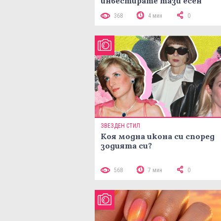
инвестирате тази есен
368
4 мин
0
ЗВЕЗДЕН СТИЛ
Коя модна икона си според
зодията си?
568
7 мин
0