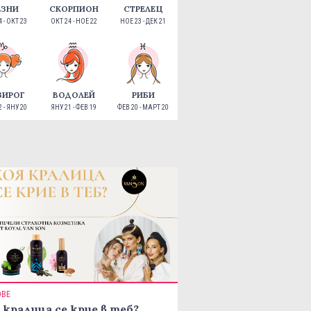
ЕЗНИ
СКОРПИОН
СТРЕЛЕЦ
 - ОКТ 23
ОКТ 24 - НОЕ 22
НОЕ 23 - ДЕК 21
ЗИРОГ
ВОДОЛЕЙ
РИБИ
 - ЯНУ 20
ЯНУ 21 - ФЕВ 19
ФЕВ 20 - МАРТ 20
ОВЕ
 кралица се крие в теб?