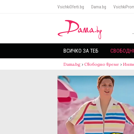
VsichkiOferti.bg
Dama.bg
VsichkiProm
ВСИЧКО ЗА ТЕБ
СВОБОДН
Dama.bg
›
Свободно време
›
Инт