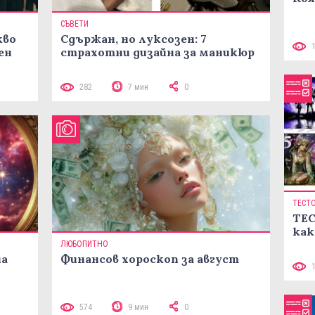
СЪВЕТИ
кво
Сдържан, но луксозен: 7
ен
страхотни дизайна за маникюр
282
7 мин
0
ТЕСТ
ТЕС
как
ЛЮБОПИТНО
на
Финансов хороскоп за август
574
9 мин
0