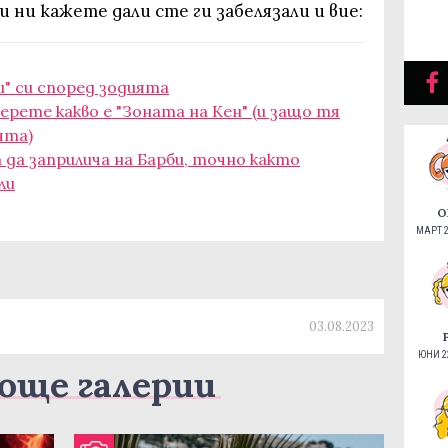
 ни кажете дали сте ги забелязали и вие:
и" си според зодията
ерете какво е "Зоната на Кен" (и защо тя
ята)
а да заприлича на Барби, точно както
ли
О
МАРТ 2
03.08.2023
ЮНИ 22
още галерии