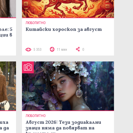
ЛЮБОПИТНО
ле: 5
Китайски хороскоп за август
ции в
5 353
11 мин
0
ЛЮБОПИТНО
иха
Август 2026: Тези зодиакални
а да
знаци няма да повярват на