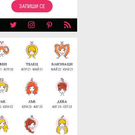
ЗАПИШИ СЕ
ВЕН
ТЕЛЕЦ
БЛИЗНАЦИ
1 - АПР 20
АПР 21 - МАЙ 21
МАЙ 22 - ЮНИ 21
РАК
ЛЪВ
ДЕВА
 - ЮЛИ 22
ЮЛИ 23 - АВГ 23
АВГ 24 - СЕП 23