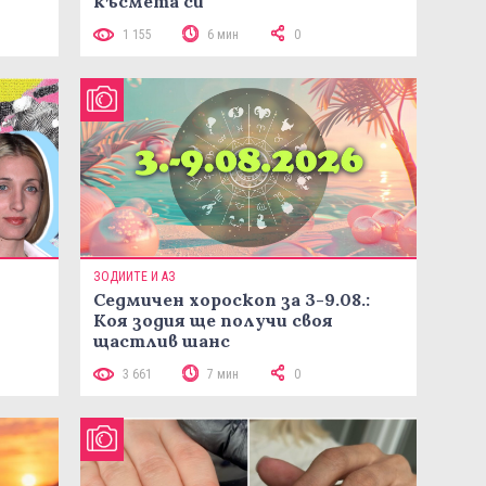
късмета си
1 155
6 мин
0
ЗОДИИТЕ И АЗ
Седмичен хороскоп за 3-9.08.:
Коя зодия ще получи своя
щастлив шанс
3 661
7 мин
0