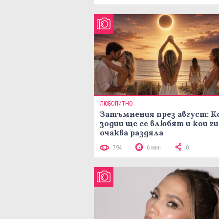
ЛЮБОПИТНО
Затъмнения през август: К
зодии ще се влюбят и кои ги
очаква раздяла
794
6 мин
0