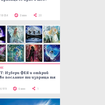
118 054
0 мин
20
ОВЕ
Т: Избери ФЕЯ и открий
во послание ти изпраща тя
16 919
6 мин
1