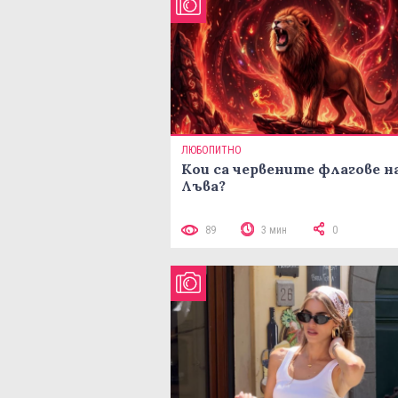
ЛЮБОПИТНО
Кои са червените флагове н
Лъва?
89
3 мин
0