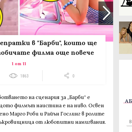
епратки в "Барби", които ще
заобичате филма още повече
1 от 11
1863
0
ботването на сценария за „Барби“ е
АБ
ащото филмът наистина е на ниво. Освен
но Марго Роби и Райън Гослинг в ролите
 съкровищница от любопитни намигвания.