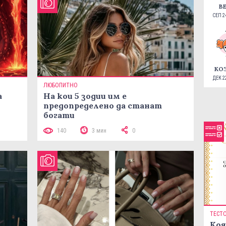
В
СЕП 24
КО
ДЕК 22
ЛЮБОПИТНО
а
На кои 5 зодии им е
предопределено да станат
богати
140
3 мин
0
ТЕСТ
Коя