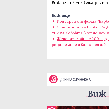
Вижте повече в галерията и
Виж още:
Кой герой от филма "Барб
Синдромът на Барби: Разб
УБИВА любовта в отношени
Жена отслабна с 200 кг, з
родителите ѝ винаги са иска
ДОНИКА СИМЕОНОВА
Виж 