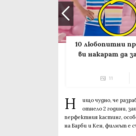
10 любопитни пр
ви накарат да 
11
Н
ищо чудно, че разра
отнело 2 години, з
перфектния кастинг, особе
на Барби и Кен, филмът е