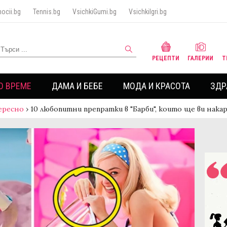
ocii.bg
Tennis.bg
VsichkiGumi.bg
VsichkiIgri.bg
РЕЦЕПТИ
ГАЛЕРИИ
Т
О ВРЕМЕ
ДАМА И БЕБЕ
МОДА И КРАСОТА
ЗДР
ересно
›
10 любопитни препратки в "Барби", които ще ви нака