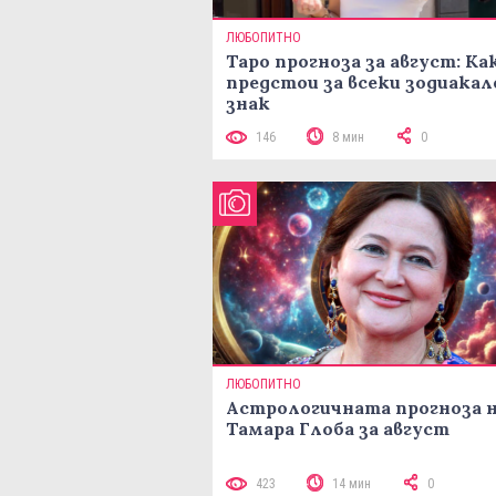
ЛЮБОПИТНО
Таро прогноза за август: Ка
предстои за всеки зодиакал
знак
146
8 мин
0
ЛЮБОПИТНО
Астрологичната прогноза 
Тамара Глоба за август
423
14 мин
0