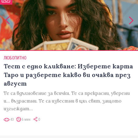
ЛЮБОПИТНО
Тест с едно кликване: Изберете карта
Таро и разберете какво ви очаква през
август
Те са вдъхновение за всички. Те са прекрасни, уверени
и... възрастни. Те са известни в цял свят, защото
изглеждат…
43
6 мин
0