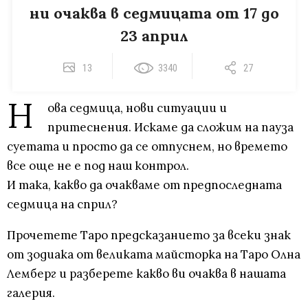
ни очаква в седмицата от 17 до
23 април
13
3340
27
Н
ова седмица, нови ситуации и
притеснения. Искаме да сложим на пауза
суетата и просто да се отпуснем, но времето
все още не е под наш контрол.
И така, какво да очакваме от предпоследната
седмица на сприл?
Прочетете Таро предсказанието за всеки знак
от зодиака от великата майсторка на Таро Олна
Лемберг и разберете какво ви очаква в нашата
галерия.