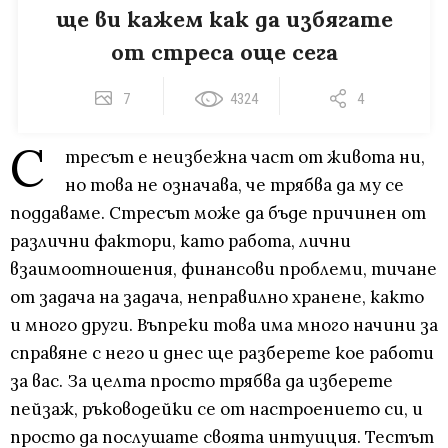
ще ви кажем как да избягате
от стреса още сега
7
4324
4
С
тресът е неизбежна част от живота ни,
но това не означава, че трябва да му се
поддаваме. Стресът може да бъде причинен от
различни фактори, като работа, лични
взаимоотношения, финансови проблеми, тичане
от задача на задача, неправилно хранене, както
и много други. Въпреки това има много начини за
справяне с него и днес ще разберете кое работи
за вас. За целта просто трябва да изберете
пейзаж, ръководейки се от настроението си, и
просто да послушате своята интуиция. Тестът