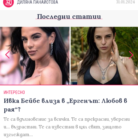
31.01.2024
ДИЛЯНА ПАНАЙОТОВА
Последни статии
ИНТЕРЕСНО
Ивка Бейбе влиза в „Ергенът: Любов в
рая“?
Те са вдъхновение за всички. Те са прекрасни, уверени
и... възрастни. Те са известни в цял свят, защото
изглеждат…