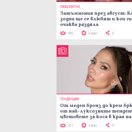
ЛЮБОПИТНО
Затъмнения през август: К
зодии ще се влюбят и кои ги
очаква раздяла
805
6 мин
0
ТЕНДЕНЦИИ
От меден бронз до крем брю
от най-луксозните тенден
цветовете за коса в края на
лятото
321
4 мин
0