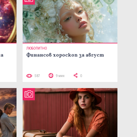
ЛЮБОПИТНО
на
Финансов хороскоп за август
587
9 мин
0