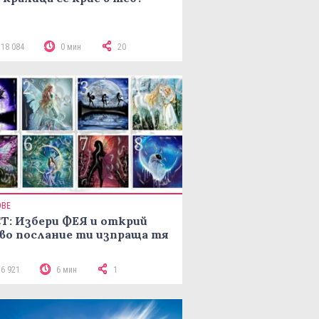
118 084
0 мин
20
ОВЕ
Т: Избери ФЕЯ и открий
во послание ти изпраща тя
16 921
6 мин
1