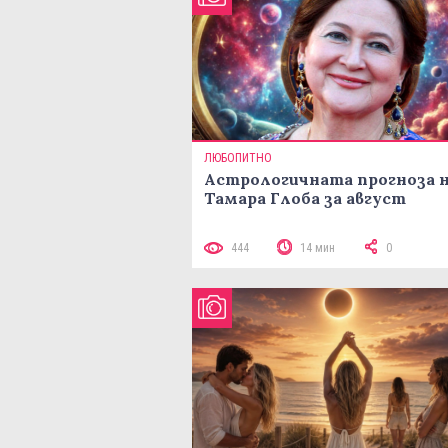
ЛЮБОПИТНО
Астрологичната прогноза 
Тамара Глоба за август
444
14 мин
0