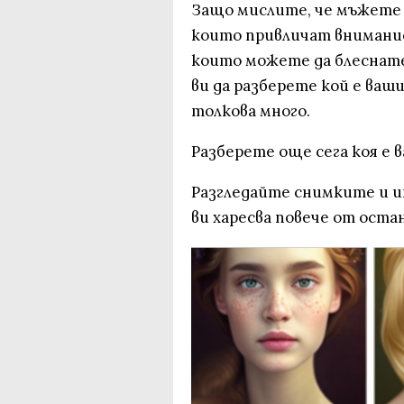
Защо мислите, че мъжете с
които привличат внимание
които можете да блеснате
ви да разберете кой е ваш
толкова много.
Разберете още сега коя е 
Разгледайте снимките и 
ви харесва повече от оста