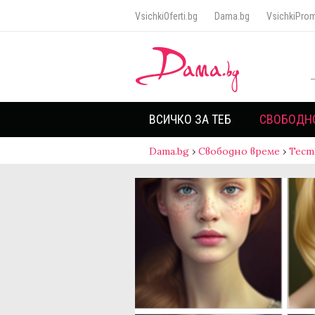
VsichkiOferti.bg
Dama.bg
VsichkiProm
ВСИЧКО ЗА ТЕБ
СВОБОДН
Dama.bg
›
Свободно време
›
Тест