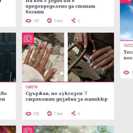
а
На кои 5 зодии им е
предопределено да станат
богати
192
3 мин
0
ТЕСТ
Тес
пос
СЪВЕТИ
кво
Сдържан, но луксозен: 7
ен
страхотни дизайна за маникюр
298
7 мин
0