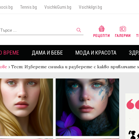
ocii.bg
Tennis.bg
VsichkiGumi.bg
VsichkiIgri.bg
РЕЦЕПТИ
ГАЛЕРИИ
Т
О ВРЕМЕ
ДАМА И БЕБЕ
МОДА И КРАСОТА
ЗДР
ове
›
Тест: Изберете снимка и разберете с какво привличате