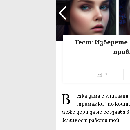
Тест: Изберете 
прив
7
В
сяка дама е уникална
„примамки“, по коит
може дори да не осъзнава в
всъщност работи той.