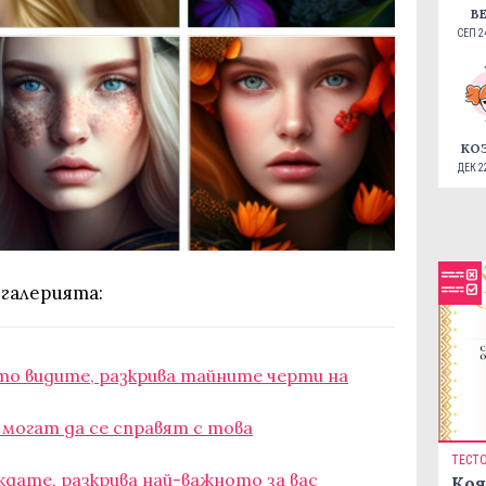
В
СЕП 24
КО
ДЕК 22
 галерията:
то видите, разкрива тайните черти на
 могат да се справят с това
ТЕСТ
дате, разкрива най-важното за вас
Коя