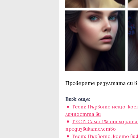
Проверете резултата си в
Виж още:
Тест: Първото нещо, кое
личността ви
ТЕСТ: Само 1% от хората
предизвикателство
Тест: Първото, което виж