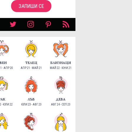
ЗАПИШИ СЕ
ВЕН
ТЕЛЕЦ
БЛИЗНАЦИ
1 - АПР 20
АПР 21 - МАЙ 21
МАЙ 22 - ЮНИ 21
РАК
ЛЪВ
ДЕВА
 - ЮЛИ 22
ЮЛИ 23 - АВГ 23
АВГ 24 - СЕП 23