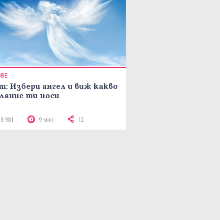
ОВЕ
т: Избери ангел и виж какво
лание ти носи
18 981
9 мин
12