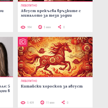
ЛЮБОПИТНО
ои
Август прекъсва връзките с
миналото за тези зодии
994
5 мин
0
ЛЮБОПИТНО
ле: 5
Китайски хороскоп за август
ции в
5 409
11 мин
0