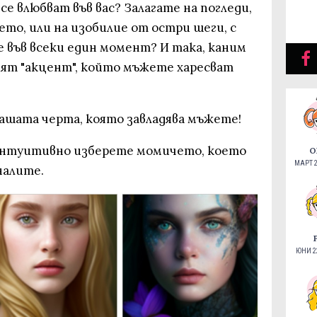
е влюбват във вас? Залагате на погледи,
то, или на изобилие от остри шеги, с
 във всеки един момент? И така, каним
ият "акцент", който мъжете харесват
вашата черта, която завладява мъжете!
интуитивно изберете момичето, което
О
МАРТ 2
налите.
ЮНИ 22