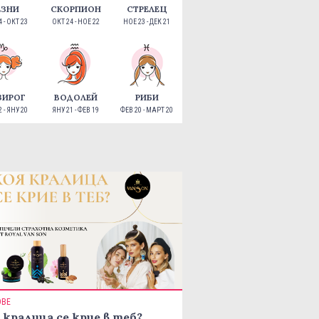
ЕЗНИ
СКОРПИОН
СТРЕЛЕЦ
 - ОКТ 23
ОКТ 24 - НОЕ 22
НОЕ 23 - ДЕК 21
ЗИРОГ
ВОДОЛЕЙ
РИБИ
 - ЯНУ 20
ЯНУ 21 - ФЕВ 19
ФЕВ 20 - МАРТ 20
ОВЕ
 кралица се крие в теб?