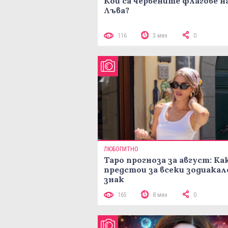
Кои са червените флагове н
Лъва?
116
3 мин
0
ЛЮБОПИТНО
Таро прогноза за август: Ка
предстои за всеки зодиакал
знак
165
8 мин
0