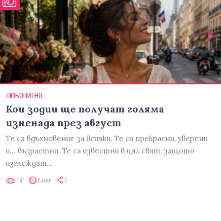
ЛЮБОПИТНО
Кои зодии ще получат голяма
изненада през август
Те са вдъхновение за всички. Те са прекрасни, уверени
и... възрастни. Те са известни в цял свят, защото
изглеждат…
141
6 мин
0