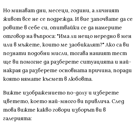
Но минават дни, месеци, години, а личният
живот все не се подрежда. И вие започвате да се
ровите в себе си, опитвайки се да намерите
отговор на въпроса: "Има ли нещо нередно в мен
или в мъжете, които ме заобикалят?" Ако са ви
познати подобни мисли, тогава нашият тест
ще ви помогне да разберете ситуацията и най-
накрая да разберете основната причина, поради
която нямате късмет в любовта.
Вижте изображението по-долу и изберете
цветето, което най-много ви привлича. След
това вижте какво говори изборът ви в
галерията: