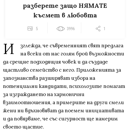
разберете защо НЯМАТЕ
късмет в любовта
5
3996
1
И
зглежда, че съвременният свят предлага
на всеки от нас голям брой възможности
да срещне подходящия човек и да създаде
щастливо семейство с него. Приложенията за
запознанства разширяват избора на
потенциални кандидати, психолозите помагат
за изграждането на хармонични
взаимоотношения, а примерите на други смели
жени ни вдъхновяват да поемем инициативата
и да повярваме, че със сигурност ще намерим
своето щастие.