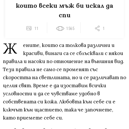
които всеки мъж би искал да
спи
11
1565
1
Ж
ените, които са толкова различни и
красиви, винаги са се сблъсквали с някои
правила и насоки по отношение на външния вид.
Тези правила не само се променят със
скоростта на светлината, но и се различават по
целия свят. Време е да изоставим всички
условности и да се чувстваме удобно в
собствената си кожа. Любовта към себе си е
ключът към щастието, така че започнете,
като приемете себе си.