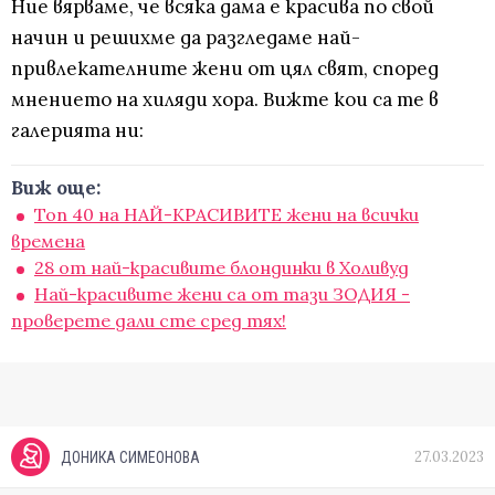
Ние вярваме, че всяка дама е красива по свой
начин и решихме да разгледаме най-
привлекателните жени от цял свят, според
мнението на хиляди хора. Вижте кои са те в
галерията ни:
Виж още:
Топ 40 на НАЙ-КРАСИВИТЕ жени на всички
времена
28 от най-красивите блондинки в Холивуд
Най-красивите жени са от тази ЗОДИЯ -
проверете дали сте сред тях!
27.03.2023
ДОНИКА СИМЕОНОВА