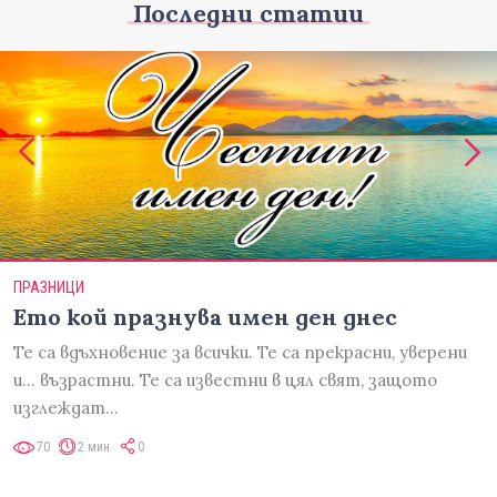
Последни статии
ПРАЗНИЦИ
Ето кой празнува имен ден днес
Те са вдъхновение за всички. Те са прекрасни, уверени
и... възрастни. Те са известни в цял свят, защото
изглеждат…
70
2 мин
0