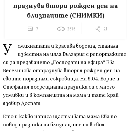
празнува втори рожден ден на
близнаците (СНИМКИ)
7
2516
21
У
смихнатата и красива водеща, станала
известна на цяла България с репортажите
си за предаването „Господари на ефира“ Ева
Веселинова отпразнува втория рожден ден на
своите поразнали съкровища. На 9.04. Борис и
Стефания посрещната празника си с много
усмивки и в компанията на мама и тате край
язовир Доспат.
Ето и какво написа щастливата мама Ева по
повод празника на близнаците си в своя