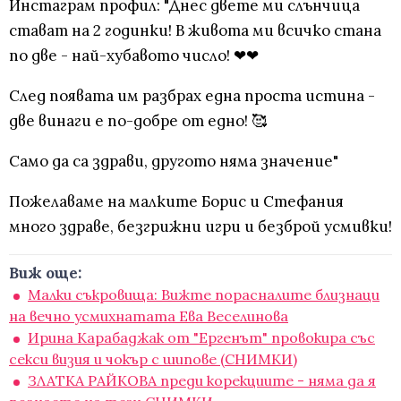
Инстаграм профил: "Днес двете ми слънчица
стават на 2 годинки! В живота ми всичко стана
по две - най-хубавото число! ❤❤
След появата им разбрах една проста истина -
две винаги е по-добре от едно! 🥰
Само да са здрави, другото няма значение"
Пожелаваме на малките Борис и Стефания
много здраве, безгрижни игри и безброй усмивки!
Виж още:
Малки съкровища: Вижте порасналите близнаци
на вечно усмихнатата Ева Веселинова
Ирина Карабаджак от "Ергенът" провокира със
секси визия и чокър с шипове (СНИМКИ)
ЗЛАТКА РАЙКОВА преди корекциите - няма да я