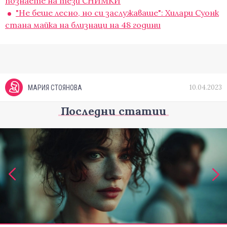
познаете на тези СНИМКИ
"Не беше лесно, но си заслужаваше": Хилари Суонк
стана майка на близнаци на 48 години
10.04.2023
МАРИЯ СТОЯНОВА
Последни статии