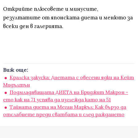
Открийте плюсовете и минусите,
резултатите от японската диета и менюто за
всеки ден в галерията.
Виж още:
Кралска закуска: Диетата с овесени ядки на Кейт
Мидълтън
Подмладяващата ДИЕТА на Бриджит Макрон -
ето как на 71 успява да изглежда като на 51
Тайната диета на Меган Маркъл: Как бързо да
отслабнете преди сватбата и след раждането