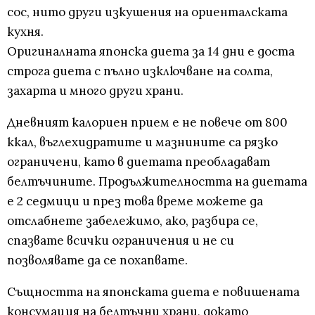
сос, нито други изкушения на ориенталската
кухня.
Оригиналната японска диета за 14 дни е доста
строга диета с пълно изключване на солта,
захарта и много други храни.
Дневният калориен прием е не повече от 800
ккал, въглехидратите и мазнините са рязко
ограничени, като в диетата преобладават
белтъчините. Продължителността на диетата
е 2 седмици и през това време можете да
отслабнете забележимо, ако, разбира се,
спазвате всички ограничения и не си
позволявате да се похапвате.
Същността на японската диета е повишената
консумация на белтъчни храни, докато