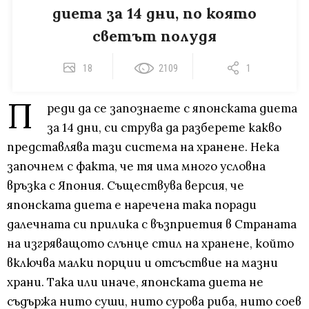
диета за 14 дни, по която
светът полудя
18
2109
1
П
реди да се запознаете с японската диета
за 14 дни, си струва да разберете какво
представлява тази система на хранене. Нека
започнем с факта, че тя има много условна
връзка с Япония. Съществува версия, че
японската диета е наречена така поради
далечната си прилика с възприетия в Страната
на изгряващото слънце стил на хранене, който
включва малки порции и отсъствие на мазни
храни. Така или иначе, японската диета не
съдържа нито суши, нито сурова риба, нито соев