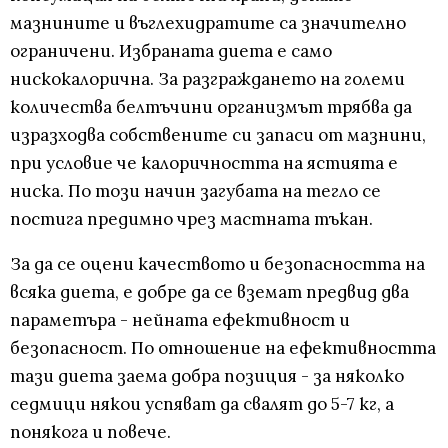
мазнините и въглехидратите са значително
ограничени. Избраната диета е само
нискокалорична. За разграждането на големи
количества белтъчини организмът трябва да
изразходва собствените си запаси от мазнини,
при условие че калоричността на ястията е
ниска. По този начин загубата на тегло се
постига предимно чрез мастната тъкан.
За да се оцени качеството и безопасността на
всяка диета, е добре да се вземат предвид два
параметъра - нейната ефективност и
безопасност. По отношение на ефективността
тази диета заема добра позиция - за няколко
седмици някои успяват да свалят до 5-7 кг, а
понякога и повече.